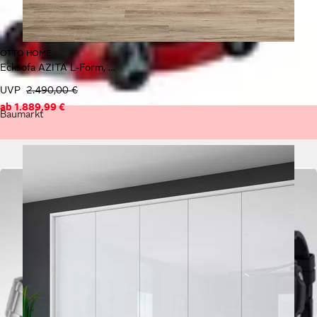
OTTO HOME
Ecksofa AZITA L-Form, XXL 352 cm Designsofa in Bubble-Opitk
UVP
2.490,00 €
ab
1.889,99 €
Baumarkt