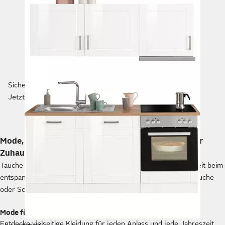
Sichere dir GRATIS Versand und sammle Punkte!
Jetzt kostenlos Mitglied werden
Mode, Wohnen & Technik bei OTTO - für dich & euer
Zuhause
Tauche ein in die Vielfalt unserer Produkte und genieße die Zeit beim
entspannten Shopping rund um die Uhr, ganz ohne Parkplatzsuche
oder Schlangestehen.
Mode für die ganze Familie
Entdecke vielseitige Kleidung für jeden Anlass und jede Jahreszeit.