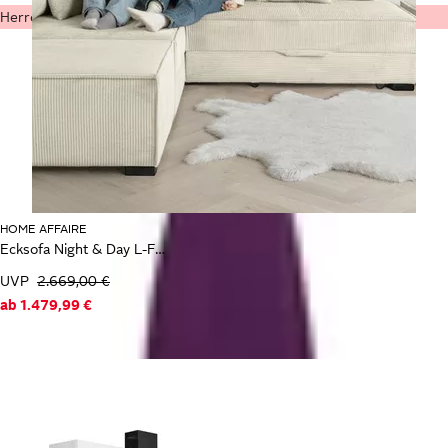
Herren-Mode
HOME AFFAIRE
Ecksofa Night & Day L-Form, B: 316 cm mit Dauer-Schlaffunktion 180x200 cm
UVP
2.669,00 €
ab
1.479,99 €