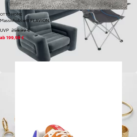
OTTO HOME
Massivholzbett FLAVION, Jugendbett, Stauraum, FSC® zertifizierte Kiefer
UVP
259,99 €
ab
199,99 €