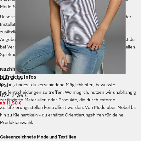
Mode-Styles und Neuheiten aus allen Sortimenten.
Unsere Vorteilswelt bietet Services Aufbauservice für Möbel, der
Installationsservice für Technik und die Langzeitgarantie für
zusätzliche Sicherheit. Mit der OTTO App erhältst du aktuelle
Angebote direkt aufs Smartphone. Als OTTO UP Mitglied sparst du
bei Versandkosten, und die Ratenzahlung verschafft dir finanziellen
Spielraum für entspanntere Einkaufsplanung.
Nachhaltigkeit beim Shopping - Unser Beitrag und
hilfreiche Infos
KANGAROOS
Bei uns findest du verschiedene Möglichkeiten, bewusste
T-Shirt
Kaufentscheidungen zu treffen. Wo möglich, nutzen wir unabhängig
UVP
24,99 €
zertifizierte Materialien oder Produkte, die durch externe
ab
11,50 €
Zertifizierungsstellen kontrolliert werden. Von Mode über Möbel bis
hin zu Kleinartikeln - du erhältst Orientierungshilfen für deine
Produktauswahl.
Gekennzeichnete Mode und Textilien