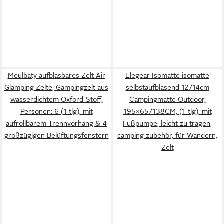
Meulbaty aufblasbares Zelt Air
Elegear Isomatte isomatte
Glamping Zelte, Gampingzelt aus
selbstaufblasend 12/14cm
wasserdichtem Oxford-Stoff,
Campingmatte Outdoor,
Personen: 6 (1 tlg), mit
195×65/138CM, (1-tlg), mit
aufrollbarem Trennvorhang & 4
Fußpumpe, leicht zu tragen,
großzügigen Belüftungsfenstern
camping zubehör, für Wandern,
Zelt