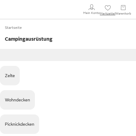
Mein Konto
Merkzettel
Warenkorb
Startseite
Campingausrüstung
Zelte
Wohndecken
Picknickdecken