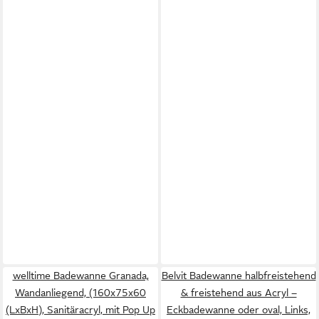
welltime Badewanne Granada,
Belvit Badewanne halbfreistehend
Wandanliegend, (160x75x60
& freistehend aus Acryl –
(LxBxH), Sanitäracryl, mit Pop Up
Eckbadewanne oder oval, Links,