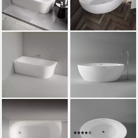
BERNSTEIN
BERNSTEIN
Eckwanne NORA CORNER
Badewanne DESTINO,
LINKS, Eckbadewanne,
freistehende Badewanne,
Sanitäracryl, asymmetrisch
Sanitäracryl, oval
(1)
993,90 €