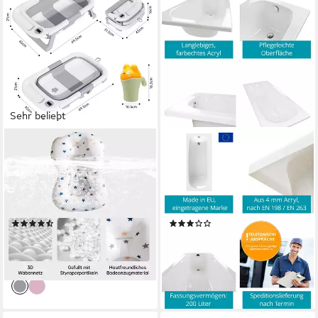
Sehr beliebt
SEHAUSEU
CALMWATERS
Babybadewanne faltbar
Badewanne Original, Weiß,
Babywanne Badewanne, mit
170 x 75 cm, Acryl,
Thermometer,
ergonomische
Haarwaschbecher
Körperformbadewanne,
(25)
(1)
02SL3012
34,99 €
ab 289,99 €
78,99 €
UVP
349,99 €
-56%
-17%
lieferbar - in 4-5 Werktagen bei dir
lieferbar - in 3-4 Werktagen bei dir