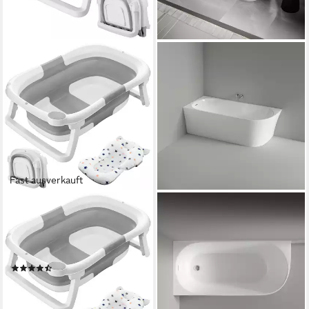
Fast ausverkauft
OUNUO
BERNSTEIN
Babybadewanne Faltbare
Eckwanne NORA CORNER
Badewanne für Baby, Silikon
LINKS, Eckbadewanne,
für 0-2 Jahre, 60*40*23cm
Sanitäracryl, asymmetrisch
(11)
908,90 €
43,99 €
UVP
54,99 €
lieferbar - in 5-6 Werktagen bei dir
-20%