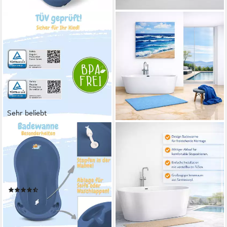
Sehr beliebt
BABYKAJO
WELLTIME
Babybadewanne, (Komplett-
Badewanne Tavira,
Set, 2-tlg), Baby Wanne +
Freistehend, (170x74x60
Wanneneinsatz - TÜV
(LxBxH), Sanitäracryl, mit Pop
Rheinland geprüft
Up Ventil
(40)
599,99 €
UVP
849,99 €
24,99 €
-29%
lieferbar - in 2-3 Werktagen bei dir
lieferbar - in 6-7 Werktagen bei dir