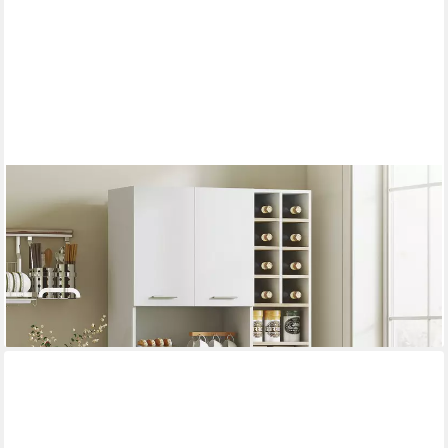
HOMCOM
Küchenbuffet Schrank mit Weinregal, Schublade, verstellbaren
Einlegeböden (Buffetschrank, 1-St., Hochschrank) Moderner
Vorratsschrank, Weiß, 90 x 35 x 183 cm
152,99 €
UVP
350,90 €
-56%
lieferbar - in 2-3 Werktagen bei dir