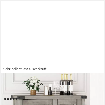
Sehr beliebt
Fast ausverkauft
GARVEEMORE
Buffet Sideboard mit 2 Türen Küchenschrank
Aufbewahrungsschrank 76X40X80cm Sideboard Weiß
Küchenschrank mit 2 Türen
(30)
59,99 €
UVP
196,18 €