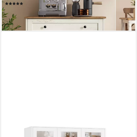
(3)
ab 89,99 €
UVP
99,99 €
-10%
lieferbar - in 3-4 Werktagen bei dir
HOMFA