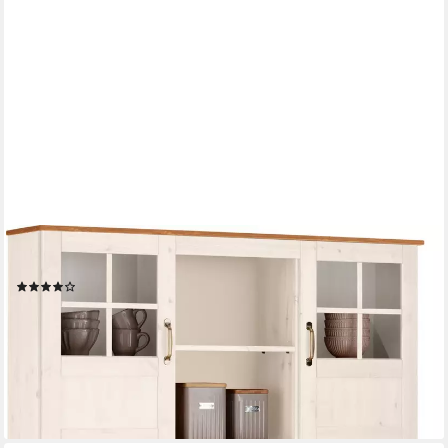
HOME AFFAIRE
Küchenbuffet Alby Breite 125 cm, 2 Glastüren, 2 Schubladen
(31)
769,99 €
UVP
1.169,99 €
-34%
lieferbar - in 2-4 Werktagen bei dir