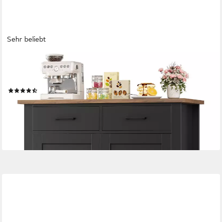
Sehr beliebt
HOMECHO
Buffet Sideboard Weiß Küchenschrank mit 2 Schubladen 2
Türen
(44)
123,99 €
UVP
169,99 €
-27%
lieferbar - in 6-8 Werktagen bei dir