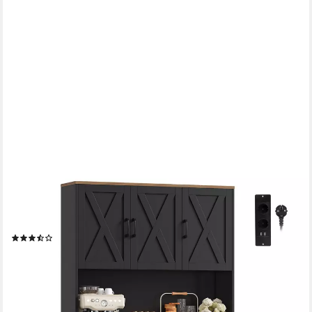
HOMECHO
Küchenbuffet Weiß Küchenschrank mit Steckdosen, 6 Türen, 2
Schubladen, 180x105x38cm
(13)
219,99 €
UVP
299,99 €
-27%
lieferbar - in 6-8 Werktagen bei dir