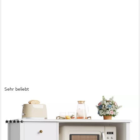
Sehr beliebt
HOMECHO
Buffet Küchenschrank weiß Mikrowellenregal mit Schubladen
Ablagen
(39)
105,99 €
UVP
199,99 €
(10,60 €/ 1 Stk)