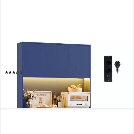
HOMFA
Küchenbuffet Küchenschrank mit LED Buffetschrank mit
Steckdosen Hochschrank mit Arbeitsplatte, 6 Türen und
Schubladen
(8)
244,99 €
UVP
319,99 €
-23%
lieferbar - in 9-11 Werktagen bei dir