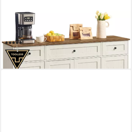
SONGMICS HOME
Buffet Toolless-Technologie, Küchenschrank, Buffetschrank, 39 x
140 x 81,3 cm schnelle werkzeuglose Montage, mit Arbeitsplatte,
verstellbare Ablagen
(12)
149,99 €
UVP
259,99 €
-42%
lieferbar - in 3-4 Werktagen bei dir