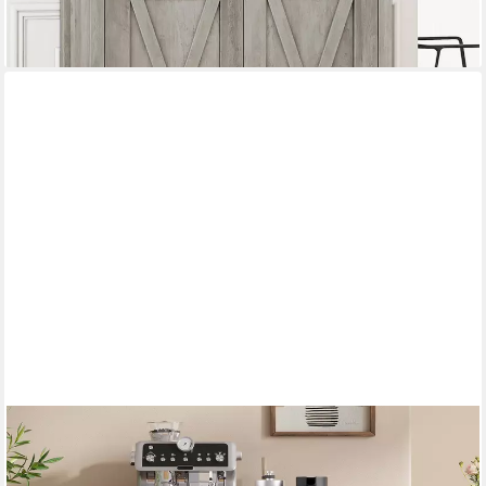
-69%
lieferbar - in 3-4 Werktagen bei dir
VASAGLE
Buffet Aufbewahrungsschrank, Küchenschrank im Landhausstil,
Sideboard Küchenschrank im Landhausstil mit Schublade