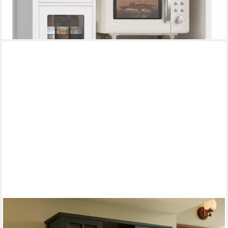
-47%
lieferbar - in 6-8 Werktagen bei dir
FLIEKS
Küchenbuffet mit LED-Beleuchtung, Schubladen und Glastüren