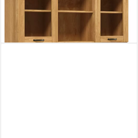
673,99 €
UVP
1.139,99 €
-41%
lieferbar - in 2-4 Werktagen bei dir