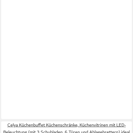
Celya Küchenbuffet Küchenschränke, Küchenvitrinen mit LED-
Beleuchtung (mit 3 Schubladen, 6 Türen und Ablagebrettern) ideal