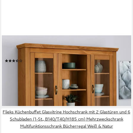
OTTO HOME
Buffet Selma aus massivem Kiefernholz, mit Griffen aus
antikisiertem Metall
(57)
649,99 €
UVP
1.799,99 €
-64%
lieferbar - in 2-4 Werktagen bei dir
Flieks Küchenbuffet Glasvitrine Hochschrank mit 2 Glastüren und 6
Schubladen (1-St., B140/T40/H185 cm) Mehrzweckschrank
Multifunktionsschrank Bücherregal Weiß & Natur