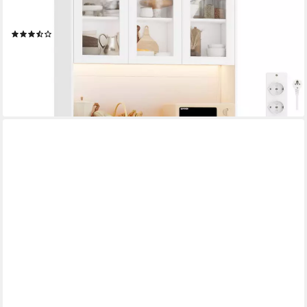
Küchenbuffet Küchenschrank Buffetschrank mit LED Sideboard
weiß mit Steckdosenleiste & Arbeitsplatte 180x100x38,5cm
(60)
249,99 €
UVP
329,99 €
-24%
lieferbar - in 8-10 Werktagen bei dir