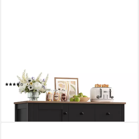
HOMECHO
Buffet Sideboard, Küchenschrank mit 5 Schubladen und 1 Tür
(15)
69,99 €
UVP
199,99 €
-65%
lieferbar - in 6-8 Werktagen bei dir