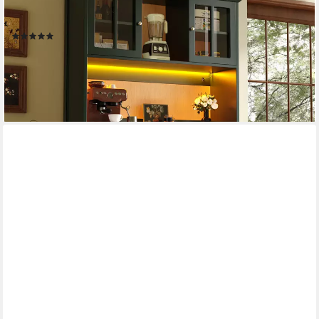
in Retro-Stil (1-St., B120/T40/H179 cm) Hochschrank
Küchenschrank Geschirrschrank mit verstellbare Ablagen
(4)
325,99 €
UVP
669,99 €
-51%
lieferbar - in 5-6 Werktagen bei dir