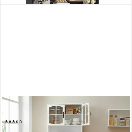
VASAGLE
Buffet Mehrzweckschrank, Vorratsschrank, mit verstellbaren
Einlegeböden
(47)
135,99 €
UVP
239,99 €