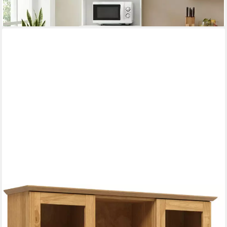
-43%
lieferbar - in 3-4 Werktagen bei dir
HOME AFFAIRE
Küchenbuffet Teramo Breite/Höhe 126/181 cm, mit
Metallgriffen