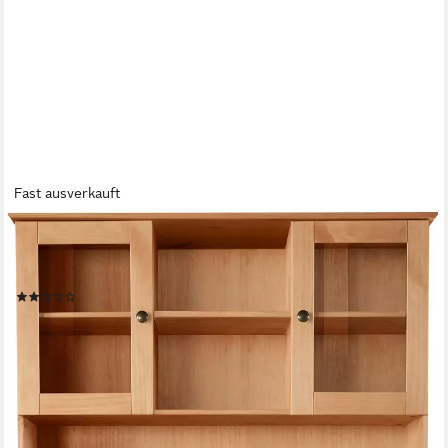
Fast ausverkauft
OTTO HOME
Buffet Liotta mit 2 Schubkasten u. 6 verstellbare Einlegeböden,
massives Kiefernholz
(6)
579,99 €
UVP
1.049,99 €
-45%
lieferbar - in 1-2 Werktagen bei dir