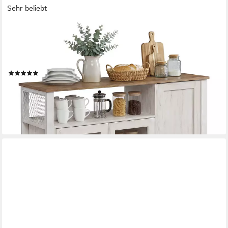
Sehr beliebt
VASAGLE
Buffet Sideboard, Küchenschrank, für Wohnzimmer, Esszimmer,
110x33x75 cm 3 Türen, Aufbewahrungsschrank, Landhausstil,
honigbraun-vintageweiß
(130)
99,99 €
UVP
173,32 €
-42%
lieferbar - in 3-4 Werktagen bei dir