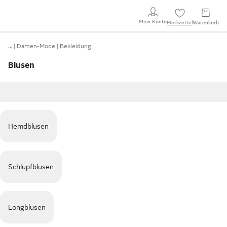
Mein Konto
Merkzettel
Warenkorb
…
Damen-Mode
Bekleidung
Blusen
Hemdblusen
Schlupfblusen
Longblusen