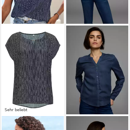
Sehr beliebt
VIVANCE BY LASCANA
AJC
Kurzarmbluse mit Zierdetail
Hemdbluse aus weich