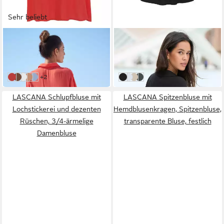
Sehr beliebt
LASCANA
LASCANA
Longbluse mit Knopfleiste,
Schlupfbluse mit 3/4-
Kurzarmbluse, Blusenkleid,
Ärmeln, Damenbluse für den
44,99 €
49,99 €
sommerlich
Alltag oder festliche Anlässe
weitere Farben:
+2
korallrot
braun
weiß
peach
hellblau
schwarz
weiß
champagner
petrol
LASCANA Schlupfbluse mit
LASCANA Spitzenbluse mit
Lochstickerei und dezenten
Hemdblusenkragen, Spitzenbluse,
Rüschen, 3/4-ärmelige
transparente Bluse, festlich
Damenbluse