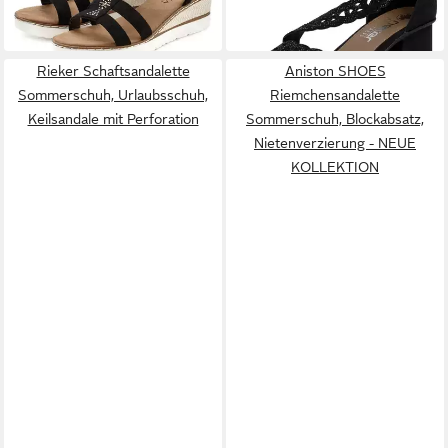
ab 49,99 €
ab 58,46 €
Keilsandalette, Sandalette
Klettverschluss
59,99 €
mit Keilabsatz und
-17%
Schmucksteinen VEGAN
Rieker Schaftsandalette
Aniston SHOES
Sommerschuh, Urlaubsschuh,
Riemchensandalette
Keilsandale mit Perforation
Sommerschuh, Blockabsatz,
Nietenverzierung - NEUE
KOLLEKTION