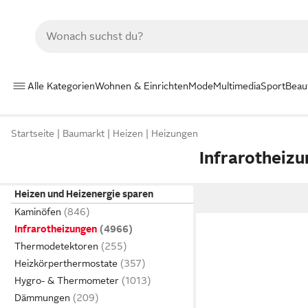
Alle Kategorien
Wohnen & Einrichten
Mode
Multimedia
Sport
Beau
Startseite
Baumarkt
Heizen
Heizungen
Infrarotheiz
Heizen und Heizenergie sparen
Kaminöfen
Infrarotheizungen
Thermodetektoren
Heizkörperthermostate
Hygro- & Thermometer
Dämmungen