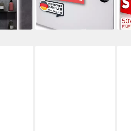
170,01 €
47,9
499,99 €
in 2-3
-66%
in 2-3 Werktagen bei dir
tt