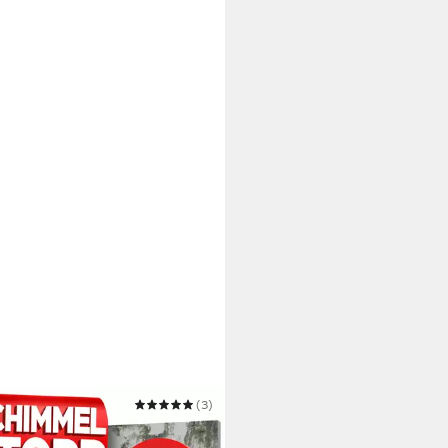
WERT
(3)
rotheizung Anti Schimmel
ung 50w