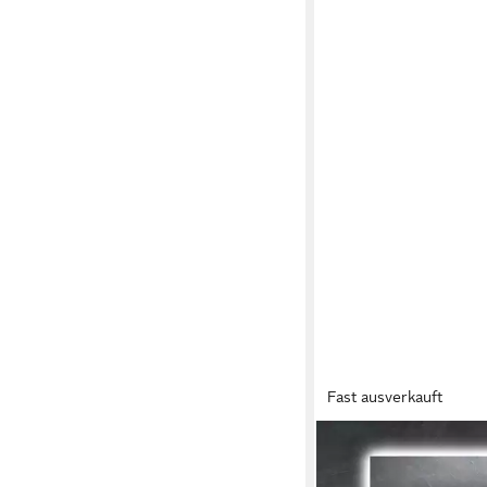
Fast ausverkauft
HEIDENFELD
Infrarotheizung Spieg
HS200 inkl. Touchdisp