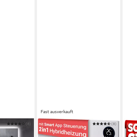
Fast ausverkauft
(8)
HEIDENFELD
(8)
HEIM
elheizung HF-
Infrarotheizung Hybrid HF-HP150 -
Infra
lay 10 Jahre
schnelles & effizientes Aufheizen
Heiz