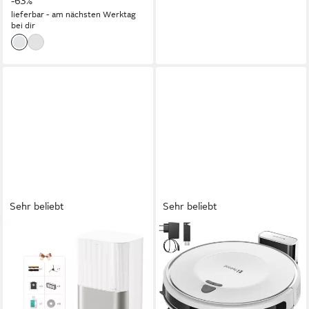
-63%
lieferbar - am nächsten Werktag
bei dir
Sehr beliebt
Sehr beliebt
DREAME
REDROAD
Saugroboter mit
Saugroboter Staubsauger
Wischfunktion Dreame X50
Roboter
Ultra Complete, 20.000 Pa
12000Pa/60W/180min
Saugkraft
Laufzeit 660 ml Behälter