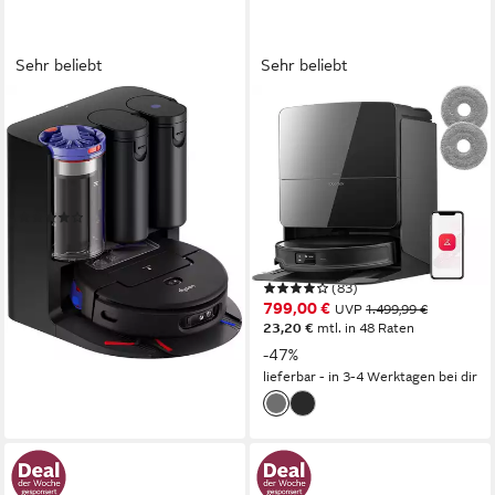
Sehr beliebt
Sehr beliebt
DYSON
ROBOROCK
Saugroboter mit
Saugroboter Saros 10R
Wischfunktion spot+scrub Ai
(Upgrade von S8 MaxV
Ultra)22000 Pa mit
0,25 l
Größe Staubbehälter
Wischfunktion
(48)
899,00 €
UVP
1.199,00 €
2,5 l
Größe Staubbehälter
nur bis Dienstag
3D TOF Solid State LIDAR
Navigation
26,10 €
mtl. in 48 Raten
(83)
-25%
799,00 €
UVP
1.499,99 €
lieferbar - am nächsten Werktag
23,20 €
mtl. in 48 Raten
bei dir
-47%
lieferbar - in 3-4 Werktagen bei dir