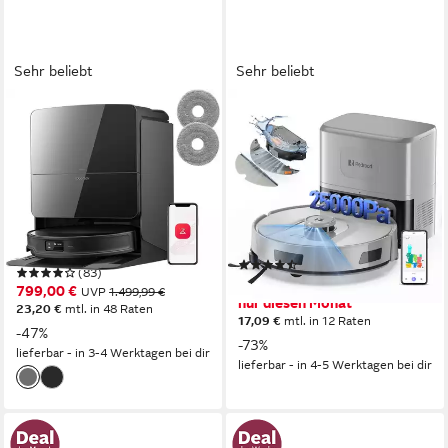
Sehr beliebt
Sehr beliebt
ROBOROCK
REDROAD
Saugroboter Saros 10R
Saugroboter mit
(Upgrade von S8 MaxV
Wischfunktion 25KPa
Ultra)22000 Pa mit
Saugkraft/Absaugstation/LiD
Wischfunktion
880 W
Leistung
420ml l
Größe Staubbehälter
2,5 l
Größe Staubbehälter
350 m²
Reichweite
3D TOF Solid State LIDAR
Navigation
(93)
(83)
187,14 €
UVP
688,99 €
799,00 €
UVP
1.499,99 €
nur diesen Monat
23,20 €
mtl. in 48 Raten
17,09 €
mtl. in 12 Raten
-47%
-73%
lieferbar - in 3-4 Werktagen bei dir
lieferbar - in 4-5 Werktagen bei dir