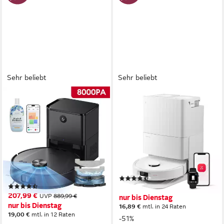
Sehr beliebt
Sehr beliebt
ULTENIC
ROBOROCK
Nass-Trocken-Saugroboter
Saugroboter QV 35S
mit wischfunktion,AI-
(Upgrade von Qrevo
gestützte Laser-
Plus)Saugkraft Saugroboter
Hindernisvermeidung,APP-
mit Wischfunktion
Bedienbar
680 W
Leistung
2.7 l
Größe Staubbehälter
4l l
Größe Staubbehälter
PreciSense LiDAR-Navigation
Navigation
LDS Navigation
Navigation
(83)
(444)
339,99 €
UVP
689,99 €
207,99 €
UVP
889,99 €
nur bis Dienstag
nur bis Dienstag
16,89 €
mtl. in 24 Raten
19,00 €
mtl. in 12 Raten
-51%