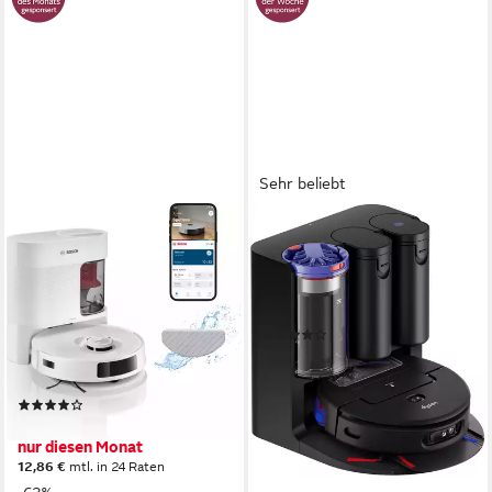
Sehr beliebt
BOSCH
DYSON
Saugroboter Spotless
Saugroboter mit
BCRD2W, Saugroboter mit
Wischfunktion spot+scrub Ai
Wischfunktion, 11.000 Pa
0,25 l
Größe Staubbehälter
Saugkraft
(48)
899,00 €
UVP
1.199,00 €
60 W
Leistung
nur bis Dienstag
0,4 l
Größe Staubbehälter
26,10 €
mtl. in 48 Raten
(106)
-25%
259,00 €
UVP
699,00 €
lieferbar - am nächsten Werktag
nur diesen Monat
bei dir
12,86 €
mtl. in 24 Raten