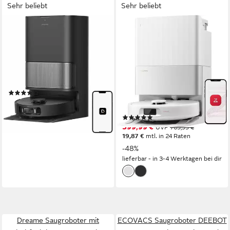
Sehr beliebt
Sehr beliebt
DREAME
ROBOROCK
Saugroboter L40 Ultra AE,
Saugroboter Qrevo S5V
Mit Wischfunktion
Saugroboter mit
Wischfunktion&Hebarem
600 W
Leistung
0,3 l
Größe Staubbehälter
Wischmopp
138 m²
Reichweite
60 W
Leistung
(52)
325ml l
Größe Staubbehälter
ab 549,00 €
300 m²
Reichweite
15,94 €
mtl. in 48 Raten
(23)
lieferbar - am nächsten Werktag
399,99 €
UVP
769,99 €
bei dir
19,87 €
mtl. in 24 Raten
-48%
lieferbar - in 3-4 Werktagen bei dir
Dreame Saugroboter mit
ECOVACS Saugroboter DEEBOT