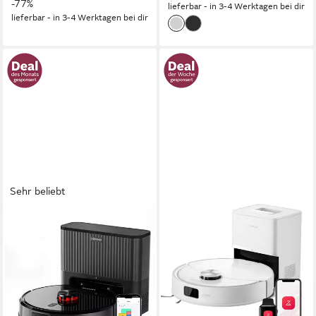
-77%
lieferbar - in 3-4 Werktagen bei dir
lieferbar - in 3-4 Werktagen bei dir
Sehr beliebt
VONKO
ROBOROCK
Saugroboter mit
Saugroboter Q10 S5+
Wischfunktion S6 Pro,
Saugroboter mit
8000Pa Saugkraft, LiDAR-
Wischfunktion, 10.000 Pa
Navigation
HyperForce Saugkraft
700 W
Leistung
2,7 l
Größe Staubbehälter