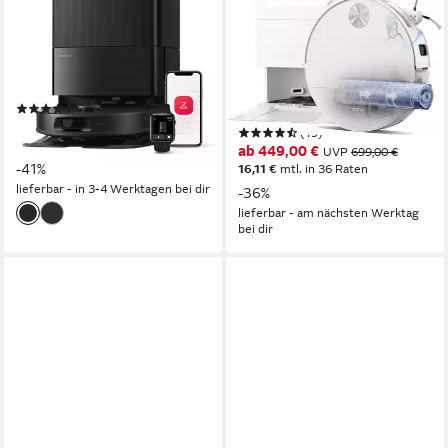
Wischfunktion(Upgrade von
Saugroboter mit 28.000Pa
Qrevo/Qrevo Plus)
Saugkraft und HydroForce-
Wischen
300 m²
Reichweite
LDS Navigation
Navigation
700 W
Leistung
0,24 l
Größe Staubbehälter
(193)
379,99 €
UVP
649,00 €
(19)
18,87 €
mtl. in 24 Raten
ab 449,00 €
UVP
699,00 €
-41%
16,11 €
mtl. in 36 Raten
lieferbar - in 3-4 Werktagen bei dir
-36%
lieferbar - am nächsten Werktag
bei dir