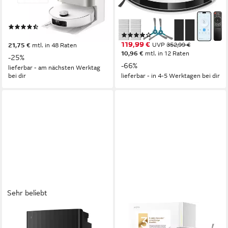
0,395 l
Größe Staubbehälter
60 W
Leistung
205 m²
Reichweite
250 m²
Reichweite
automatische Rückkehr zurLadestation, GYRO-Navigation,Gyroskopische Navigation, intelligenteNavigation, per App
(221)
(112)
ab 749,00 €
UVP
999,00 €
119,99 €
UVP
352,99 €
21,75 €
mtl. in 48 Raten
10,96 €
mtl. in 12 Raten
-25%
-66%
lieferbar - am nächsten Werktag
bei dir
lieferbar - in 4-5 Werktagen bei dir
Sehr beliebt
ROBOROCK
MOVA
Saugroboter QV 35A mit
Saugroboter S70 Roller,