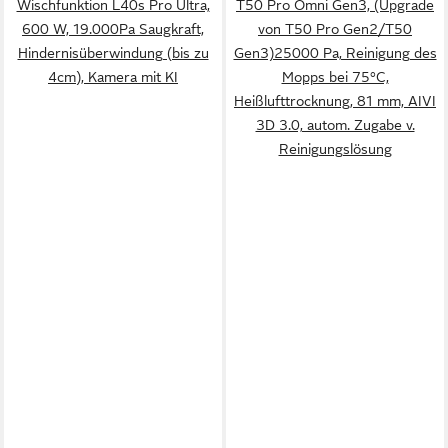
Wischfunktion L40s Pro Ultra,
T50 Pro Omni Gen3, (Upgrade
600 W, 19.000Pa Saugkraft,
von T50 Pro Gen2/T50
Hindernisüberwindung (bis zu
Gen3)25000 Pa, Reinigung des
4cm), Kamera mit KI
Mopps bei 75°C,
Heißlufttrocknung, 81 mm, AIVI
3D 3.0, autom. Zugabe v.
Reinigungslösung