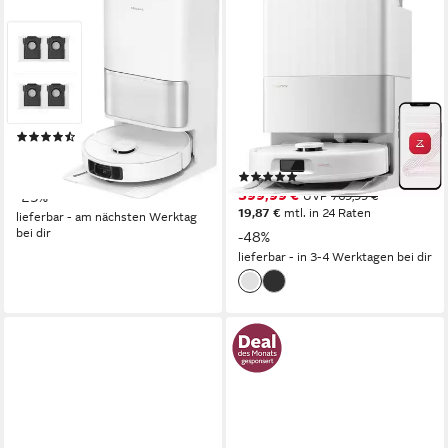
Saugroboter mit
Saugroboter Qrevo S5V
Wischfunktion L10s Ultra Gen
Saugroboter mit
3 Set
Wischfunktion&Hebarem
Wischmopp
600 W
Leistung
0,32 l
Größe Staubbehälter
60 W
Leistung
325ml l
Größe Staubbehälter
(115)
300 m²
Reichweite
ab 449,00 €
UVP
599,00 €
16,11 €
mtl. in 36 Raten
(23)
399,99 €
-25%
UVP
769,99 €
19,87 €
mtl. in 24 Raten
lieferbar - am nächsten Werktag
bei dir
-48%
lieferbar - in 3-4 Werktagen bei dir