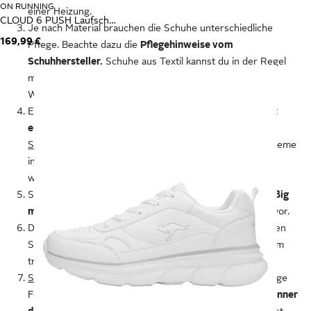
ON RUNNING
einer Heizung.
CLOUD 6 PUSH Laufschuh
Je nach Material brauchen die Schuhe unterschiedliche
169,99 €
Pflege. Beachte dazu die
Pflegehinweise vom
Schuhhersteller.
Schuhe aus Textil kannst du in der Regel
mit einem Schwamm, mildem Waschmittel und warmem
Wasser sauber machen.
Entferne bei Lederschuhen zuerst
groben Schmutz mit
einer Bürste.
Reibe die Schuhe danach mit spezieller
Schuhpflege
ein. Anschließend arbeitest du die Schuhcreme
in kreisenden Bewegungen ein, lässt sie einwirken und
wischst sie mit einem weichen Tuch ab.
Sprühst du deine Schuhe aus Textil und Leder
regelmäßig
mit Imprägnierspray
ein, beugt das Verschmutzungen vor.
Den Sommer oder Winter über lagerst du deine sauberen
Schuhe
im Schuhschrank oder in einem Karton
an einem
trockenen Platz.
Schuhspanner
bringen deine Schuhe wieder in die richtige
Form. Besonders bei Lederschuhen
korrigieren die Spanner