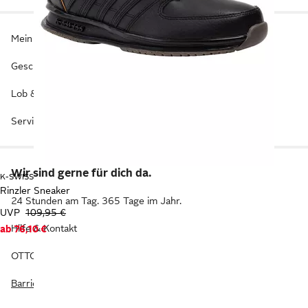
Mein Konto
Geschenkgutscheine
Lob & Kritik
Service
Wir sind gerne für dich da.
K-SWISS
Rinzler Sneaker
24 Stunden am Tag. 365 Tage im Jahr.
UVP
109,95 €
Hilfe & Kontakt
ab
76,10 €
OTTO KI-Assistent
Barriere melden