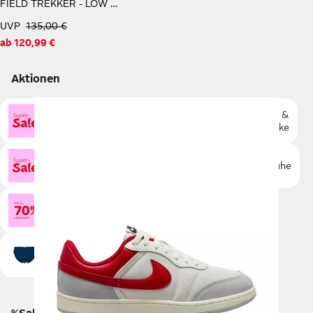
FIELD TREKKER - LOW LACE SNEAKER Sneaker
UVP
135,00 €
ab
120,99 €
Aktionen
Taschen &
Sneaker
Taschen
Rucksäcke
Sneaker low
Wäsche
Schuhe
Accessoires
Unterhosen
Bademode
Socken