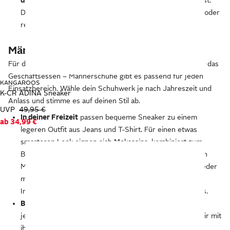
die Falten,
die sich bilden, wenn du in den Schuhen gehst.
Dadurch wird das Leder an diesen Stellen nicht brüchig oder
reißt ein.
Männerschuhe: Alles auf einen Blick
Für den Sommer und den Winter, zum Unkrautjäten und für das
Geschäftsessen – Männerschuhe gibt es passend für jeden
KANGAROOS
Einsatzbereich. Wähle dein Schuhwerk je nach Jahreszeit und
K-CR ADINA Sneaker
Anlass und stimme es auf deinen Stil ab.
UVP
49,95 €
In deiner Freizeit
passen bequeme Sneaker zu einem
ab
34,99 €
legeren Outfit aus Jeans und T-Shirt. Für einen etwas
smarteren Look eignen sich Mokassins, kombiniert zum
Beispiel zu Chinohosen und Jeanshemd. Im Winterhalten
Männerboots deine Füße warm. Boots gibt es aus Wildleder
mit derbem Look, profilierter Sohle und kuscheligem
Innenfutter. Feine Chelsea-Boots passen zu Trenchcoats.
Beim Training
unterstützen dich Schuhe, die für die
jeweilige Sportart gemacht sind. Fußballschuhe geben dir mit
ihren Stollen Halt, Laufschuhe führen deine Füße beim