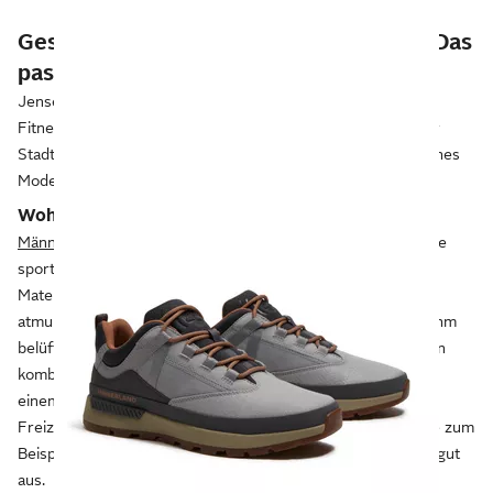
Geschäftsessen, Grillen, Gartenarbeit? Das
passende Schuhwerk
Jenseits von Couch und Bett trägst du Schuhe: beim
Fitnesstraining und Rasenmähen, im Büro, unterwegs in der
Stadt oder auf feinen Feiern. Hier zeigen wir dir, wann welches
Modell passt.
Wohlfühlen in Freizeitmodellen
Männer-Sneaker
sind sehr bequem und sehen lässig aus. Die
sportlichen Schuhvarianten sind aus besonders weichem
Material wie Leder oder Textil. Viele Modelle haben
atmungsaktive Mesh-Einsätze, in denen deine Füße angenehm
belüftet werden. Ein legeres Outfit für die Zeit mit Freunden
kombinierst du aus
weißen Sneakern und blauen Jeans
zu
einem schlichten weißen T-Shirt. Zu einem etwas edleren
Freizeit-Look passen
Männer-Mokassins
. In Braun sehen sie zum
Beispiel zu schwarzen Chinohosen und blauem Jeanshemd gut
aus.