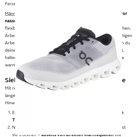
Fersenriemen.
Männer-Gummistiefel
sind
hoch geschnitten und schützen vor
nassen Socken.
Das synthetische Material macht die Stiefel
flexibel. Es weist Wasser ab und lässt sich leicht sauber machen.
Arbeitest du mit Sägen und Hacken oder anderen scharfkantigen
Arbeitsgeräten, achte auf schnittfestes Schuhmaterial. Wenn du
deinen Garten an kalten Tagen für den Frühling vorbereitest,
halten Gummistiefel mit isolierendem Innenfutter deine Füße
warm und trocken.
Sieben Tipps: So pflegst du deine Schuhe
Mit regelmäßiger und richtiger Pflege bleiben deine Schuhe
lange schön und gut erhalten. Hier geben wir dir ein paar
Hinweise dazu.
Egal ob Business- oder Sportschuhe:
Lüfte sie nach dem
Tragen aus,
bevor du sie in den
Schuhschrank
stellst.
Nasse Schuhe stopfst du mit Zeitungspapier aus und lässt
sie trocknen –
abseits von direkten Wärmequellen
wie