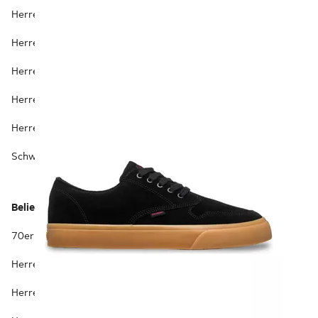
Herren Oxfordschuhe
Herren Pantoffeln
Herren Sandaletten
Herren Rennrad Schuhe
Herren Schneeschuhe
Herren Runningschuhe
Herren Slip-on-Sneaker
Herren Slipper
Herren Winterschuhe
Herren Wasserschuhe
Schwarze Herrenschuhe
Offene Herrenschuhe
Beliebte Sortimente
70er Jahre Herren Schuhe
Herren Hallenfußballschuhe
Herren Hüttenschuhe