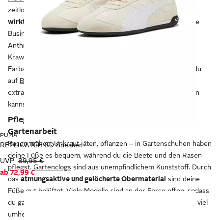
zeitlosen Farben wie Schwarz oder Braun. Das
glatte Leder
wirkt edel
und lässt sich gut kombinieren. Ein Paar schwarze
Business-Schnürer passt zum Beispiel zu einem
Anzug
in
Anthrazit mit weißem Hemd. Wenn du magst, setzt eine
Krawatte in abgetöntem Rot oder Blau einen schönen
Farbakzent. Neben den klassischen Schnürschuhen kannst du
auf
Business-Slipper
zurückgreifen. Die Schuhe aus
extraweichem Leder brauchst du nicht zu schnüren, sondern
kannst ganz leicht hineinschlüpfen.
Pflegeleicht und bequem: Schuhwerk für die
Gartenarbeit
PUMA
Rasen mähen, Unkraut jäten, pflanzen – in Gartenschuhen haben
REPLICATCH SD Sneaker
deine Füße es bequem, während du die Beete und den Rasen
UVP
89,95 €
pflegst.
Gartenclogs
sind aus unempfindlichem Kunststoff. Durch
ab
72,99 €
das
atmungsaktive und gelöcherte Obermaterial
sind deine
Füße gut belüftet. Viele Modelle sind an der Ferse offen, sodass
du ganz einfach hineinschlüpfen kannst. Gehst du im Garten viel
umher und möchtest mehr Halt, wählst du ein Modell mit