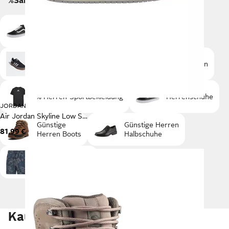
%Sale Kategorien
Günstige
Günstige
Herrenschuhe
Herren Sneaker
Günstige
Sortiment
Herren
Sneaker
% Herren-Sportbekleidung
Herrenschuhe
JORDAN
Air Jordan Skyline Low Sneaker
Günstige
Günstige Herren
81,99 €
Herren Boots
Halbschuhe
Günstige Herren
Bademode
Kaufberatung Herrenschuhe