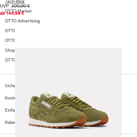
Tech-Blog
UVP
200,00 €
OTTO Market
ab
144,99 €
OTTO Advertising
OTTO Payments
OTTO Affiliate
Shopping&more
OTTO FinanzPlus
Sicherer Kauf auf Rechnung*
Kostenlose Rücksendung
Einfache Ratenzahlung**
Ratenschutz-Versicherung**