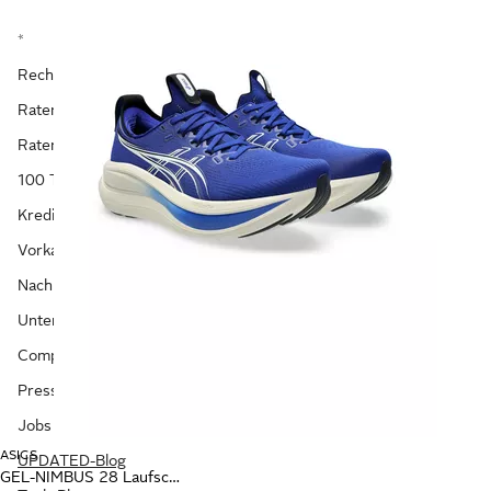
*
Rechnung*
Ratenzahlung**
Ratenschutz-Versicherung**
100 Tage Zahlpause**
Kreditkarte/Debitkarte
Vorkasse
Nachhaltigkeit
Unternehmen
Compliance
Presse
Jobs
ASICS
UPDATED-Blog
GEL-NIMBUS 28 Laufschuh