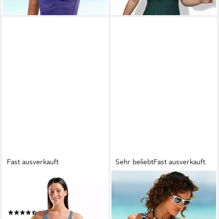
lieferbar - in 2-3 Werktagen bei dir
Fast ausverkauft
Sehr beliebt
Fast ausverkauft
ARENA
LASCANA
Badeanzug W DYNAMO ONE
Badeanzug mit trendigem
PIECE R
schwarz-weiß Druck und
(89)
Shaping-Effekt