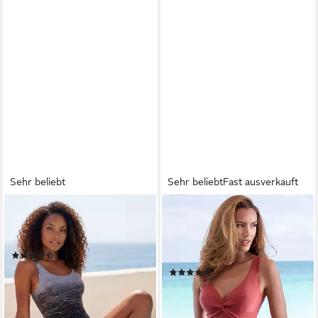
Sehr beliebt
Sehr beliebt
Fast ausverkauft
LASCANA
LASCANA
Badeanzug mit Batikprint und
Badeanzug mit Shaping-
Shaping-Effekt
Einsatz vorn, eingearbeitete
(2646)
Softcups, mit Raffungen
ab 74,99 €
(742)
lieferbar - in 1-2 Werktagen bei dir
ab 69,99 €
lieferbar - in 1-2 Werktagen bei dir
+1