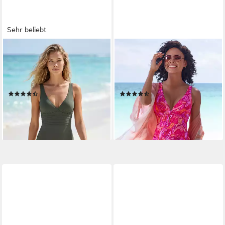
Sehr beliebt
LASCANA
VIVANCE BY LASCANA
Badeanzug mit toller
Badeanzug Pretty mit V-
Rückenlösung und Shaping-
Ausschnitt und modischem
Effekt
Paisleymuster
(404)
(35)
ab 69,99 €
ab 54,99 €
lieferbar - in 1-2 Werktagen bei dir
lieferbar - in 1-2 Werktagen bei dir