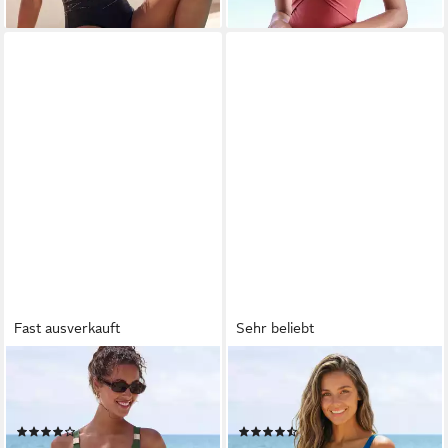
Fast ausverkauft
Sehr beliebt
LASCANA
LASCANA
Badekleid in
Badeanzug in Wickeloptik mit
figurschmeichelder Form
Shaping-Effekt
(38)
(1565)