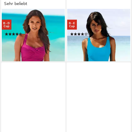
Sehr beliebt
LASCANA
LASCANA
Badeanzug mit modischem
Badeanzug mit Schlankmach-
Rücken und Shaping-Effekt
Effekt
(1141)
(831)
ab 64,99 €
ab 54,99 €
lieferbar - in 6-8 Werktagen bei dir
lieferbar - in 1-2 Werktagen bei dir