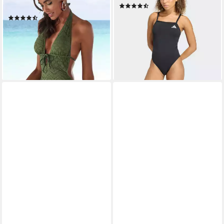
(6)
Lochstickerei
ab 29,99 €
UVP
35,00 €
(57)
ab 69,99 €
-14%
lieferbar - in 1-2 Werktagen bei dir
+1
lieferbar - in 1-2 Werktagen bei dir
+2