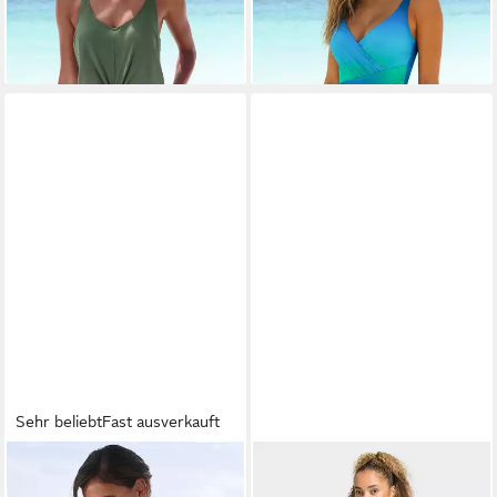
ab 74,99 €
ab 74,99 €
lieferbar - in 1-2 Werktagen bei dir
lieferbar - in 1-2 Werktagen bei dir
Sehr beliebt
Fast ausverkauft
LASCANA
ADIDAS PERFORMANCE
Badeanzug Omara mit
Badeanzug (1-St)