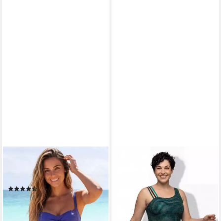
LASCANA
ULLA POPKEN
Badeanzug Saphir mit
Badeanzug Badeanzug
Raffungen und Shaping-Effekt
Strukturkaro Softcups
(1715)
recycelt
ab 74,99 €
42,99 €
49,99 €
lieferbar - in 1-2 Werktagen bei dir
-14%