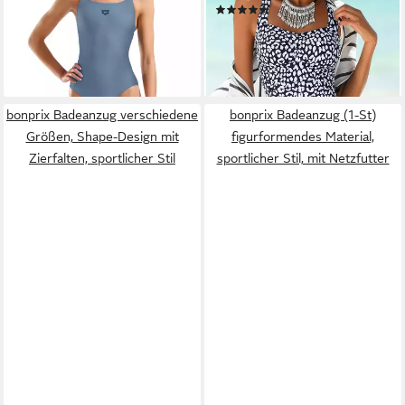
23,99 €
UVP
34,95 €
(124)
ab 69,99 €
-31%
89,99 €
lieferbar - in 1-2 Werktagen bei dir
-22%
lieferbar - in 1-2 Werktagen bei dir
+3
bonprix Badeanzug verschiedene
bonprix Badeanzug (1-St)
Größen, Shape-Design mit
figurformendes Material,
Zierfalten, sportlicher Stil
sportlicher Stil, mit Netzfutter