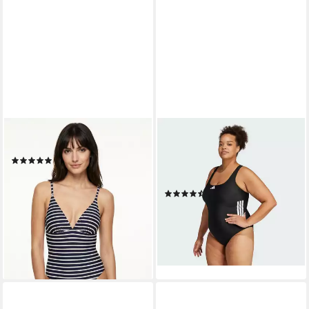
MARC O'POLO
ADIDAS PERFORMANCE
Badeanzug Essentials
Badeanzug 3-STREIFEN C-
(1)
BACK BADEANZUG –
ab 77,99 €
GROSSE GRÖSSEN (1-St)
(3)
ab 44,99 €
lieferbar - in 1-2 Werktagen bei dir
lieferbar - in 1-2 Werktagen bei dir