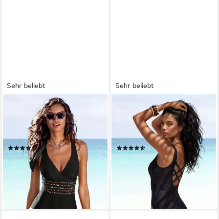
Sehr beliebt
Sehr beliebt
LASCANA
LASCANA
Badeanzug Adele mit
Badeanzug mit gekreuzten
Shaping-Effekt und trendigen
Bändern im Rücken und
Kreuzträgern
Shaping-Effekt
(415)
(310)
ab 69,99 €
ab 74,99 €
lieferbar - in 1-2 Werktagen bei dir
lieferbar - in 1-2 Werktagen bei dir