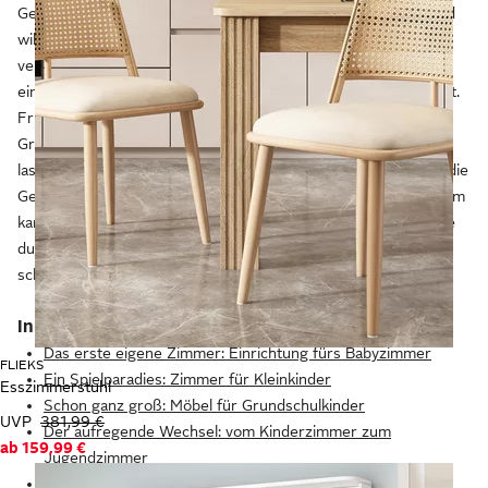
Gerade bist du fertig damit, die Wäscheberge zu bändigen, und
willst die einzelnen Kleidungsstücke auf die
Kinderzimmer
verteilen. Bevor du aber in das Reich deiner kleinen Rabauken
eintrittst, riskierst du einen heimlichen Blick durch den Türspalt.
Friedlich spielen beide Geschwister im Kinderzimmer des
Großen. Bäuchlings liegen sie auf dem Straßenteppich und
lassen mit lautem Sirenengeräusch ein Feuerwehrauto durch die
Gegend fahren. Leise trittst du zurück. Die Ruhe vor dem Sturm
kannst du gerne noch etwas länger genießen. Erfahre hier, wie
du aus dem Zimmer deiner Kinder einen kindgerechten und
schönen Ort machst, an dem sie sich gerne aufhalten.
Inhaltsverzeichnis
Das erste eigene Zimmer: Einrichtung fürs Babyzimmer
FLIEKS
Ein Spielparadies: Zimmer für Kleinkinder
Esszimmerstuhl
Schon ganz groß: Möbel für Grundschulkinder
UVP
381,99 €
Der aufregende Wechsel: vom Kinderzimmer zum
ab
159,99 €
Jugendzimmer
Kindgerechte Möbel: ein Überblick über die Materialien