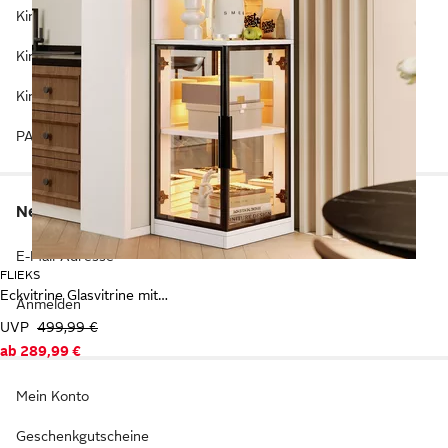
Kinderzimmer Aufbewahrungsregale
Kinderzimmer Körbe
Kinderzimmer Schwebetürenschränke
PAIDI Kinderschreibtische
Newsletter anmelden & Vorteile sichern
E-Mail-Adresse
FLIEKS
Eckvitrine Glasvitrine mit LED-Beleuchtung und Glastüren, verspiegelter Rückwand
Anmelden
UVP
499,99 €
ab
289,99 €
Mein Konto
Geschenkgutscheine