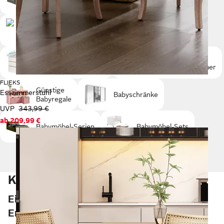
Babybetten
Hochstühle
Günstige
Günstige
Stubenwagen
Babymöbel
Günstige
Günstige
Babywickelkommoden
Babykomplettzimmer
FLIEKS
Günstige
Esszimmerstuhl
Babyschränke
Babyregale
UVP
343,99 €
ab
209,99 €
Babymöbel-Serien
Babymöbel-Sets
Kaufberatung Kinderzimmer
Ein gemütlicher Ort zum Spielen und
Entspannen