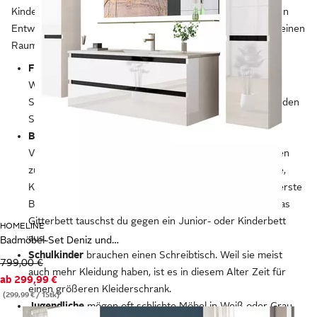
Kinderzimmer. Mit diesen Tipps bist du für die verschiedenen
Entwicklungsstufen deines Kindes gewappnet und schaffst einen
Raum, in dem dein Kind auch zur Ruhe kommen kann:
Für Babys
brauchst du ein sicheres Babybett und einen
Wickeltisch, der dir die Pflege deines Babys erleichtert.
Sobald es krabbelt, ist es Zeit für Kindersicherungen an den
Steckdosen.
Bei Kleinkindern
solltest du auf eine speichelfeste
Verarbeitung der Möbel achten. Ecken und Kanten sollten
zur Sicherheit abgerundet sein. Kindertische und -stühle,
Kindersofas und Sessel sowie Spielzeugkisten und das erste
Bücherregal schaffen eine kindgerechte Atmosphäre. Das
Gitterbett tauschst du gegen ein Junior- oder Kinderbett
HOMELINE
aus.
Badmöbel-Set Deniz und Marcel New in 3 Größen Hochglanz Badmöbel
Schulkinder
brauchen einen Schreibtisch. Weil sie meist
799,00 €
auch mehr Kleidung haben, ist es in diesem Alter Zeit für
ab
299,99 €
einen größeren Kleiderschrank.
(299,99 € / 1Stk)
Jugendliche
mögen oft schlichte Möbel in Weiß oder Grau.