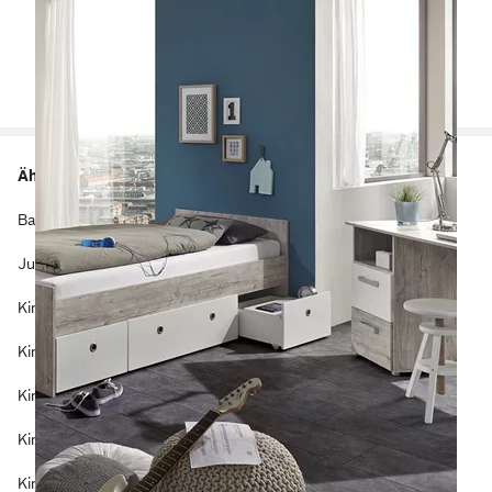
Für den ersten PC oder Laptop solltest du an die
Anschaffung eines Schreibtisches denken. Kommoden und
Betten mit Bettkasten oder Schubladen schenken deinem
Kind noch zusätzlichen Stauraum und auf der Kommode
findet auch der erste eigene Fernseher Platz.
Ähnliche Kategorien
Häufig gesucht
Babyhochstühle
Günstige Kinderschränke
Jugend Komplettzimmer
Holz Kinderstühle
Kinder Bücherregale
Kinderbetten 90x200
Kinder Hochbetten
Kinderbetten mit Stauraum
Kinderbetten
Kinderbettgestelle 90x200
Kindereckschränke
Kindereckkleiderschränke
Kindergartenmöbel
Kinderschränke mit Spiegel