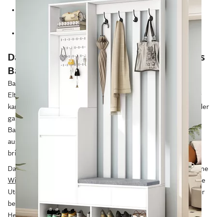
Mit diesen zehn Tipps zum schönen und sicheren
Kinderzimmer
Fazit: Altersgerechte Kinderzimmer gestalten
Das erste eigene Zimmer: Einrichtung fürs
Babyzimmer
Babys sind in der Regel die meiste Zeit noch in der Nähe ihrer
Eltern. Dennoch ist ein eigenes Babyzimmer sinnvoll, denn hier
kannst du deinen kleinen Schatz zum Mittagsschlaf hinlegen oder
ganz einfach frisch machen. In ein Babyzimmer passt ein
Babybett, das du mit einer Babydecke oder einem Schlafsack
ausstattest. Auch das
Lieblingskuscheltier oder eine Spieluhr
bringst du hier unter.
Damit du dein Kind bequem wickeln und waschen kannst, ist eine
Wickelkommode
sinnvoll. Darin finden auch Windeln und andere
Utensilien ihren Platz. Gerade Neugeborenen wird es im Winter
beim Wickeln schnell kühl – ein passender Wickeltisch-
Heizstrahler kann hier helfen. Ein praktischer