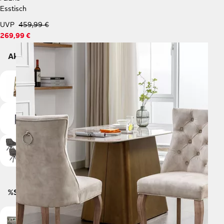
Esstisch
UVP
459,99 €
269,99 €
Aktionen
Dekoration
Spielzeug
Aufbewahrung
Heimtextilien
Stühle
%Sale Kategorien
Günstige
Günstige