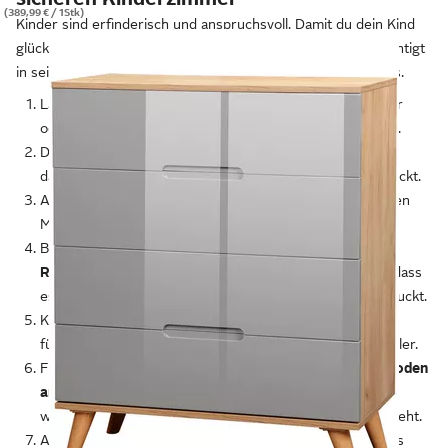
(389,99 € / 1Stk)
Kinder sind erfinderisch und anspruchsvoll. Damit du dein Kind
glücklich machen und auch einmal für kurze Zeit unbeaufsichtigt
in seinem Zimmer lassen kannst, hier ein paar Tipps von uns.
Lass neue Möbel ein paar Tage auf dem Balkon, im Keller
oder in der Garage ausdünsten. So verfliegt der Geruch.
Dreh beim Möbelaufbau
sorgfältig alle Schrauben fest,
damit dein Kleinkind sie nicht löst und eventuell verschluckt.
Achte bei kleinen Kindern auf abgerundete Kanten an den
Möbeln.
Bewahre Windeln und Pflegeprodukte immer
außer
Reichweite deines Krabbelkindes
auf. Das verhindert, dass
es aus Versehen Plastik in den Mund nimmt und verschluckt.
Kinder mögen bunte und fröhliche Farben, Jugendliche
fühlen sich oft mit Weiß, Grau oder schlichtem Holz wohler.
Für mehr Standfestigkeit solltest du
Regale und Kommoden
an der Wand befestigen.
Dann bleiben sie auch stehen,
wenn es im Kinderzimmer einmal etwas turbulenter zugeht.
An den Steckdosen bringst du Kindersicherungen an. Bis