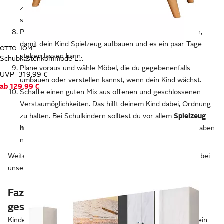
zum Eintritt in die weiterführende Schule sollten diese
stecken bleiben.
Plane immer auch noch etwas Platz im Kinderzimmer ein,
damit dein Kind
Spielzeug
aufbauen und es ein paar Tage
OTTO HOME
stehen lassen kann.
Schubkastenkommode Lund Schlafzimmerschrank Wäscheschrank mit hochglänzenden Fronten
Plane voraus und wähle Möbel, die du gegebenenfalls
UVP
319,99 €
umbauen oder verstellen kannst, wenn dein Kind wächst.
ab
129,99 €
Schaffe einen guten Mix aus offenen und geschlossenen
Verstaumöglichkeiten. Das hilft deinem Kind dabei, Ordnung
zu halten. Bei Schulkindern solltest du vor allem
Spielzeug
hinter Türen haben,
damit der Anblick bei den Hausaufgaben
nicht ablenkt.
Weitere Tipps und Inspiration fürs Kinderzimmer findest du bei
unseren
Einrichtungsideen
.
Fazit: Altersgerechte Kinderzimmer
gestalten
Kinder wachsen so schnell und mit ihnen die Ansprüche an ein