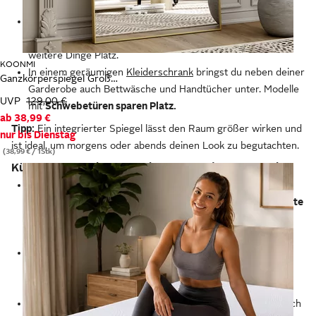
auch
Boxspring- oder platzsparende Beistellbetten.
Auf dem Nachttisch
direkt neben dem Kopfende
finden
Schlafzimmerlampe, Bücher, Getränke, ein Uhrenradio und
weitere Dinge Platz.
KOONMI
In einem geräumigen
Kleiderschrank
bringst du neben deiner
Ganzkörperspiegel Großer Standspiegel mit Metallrahmen und verstärktem Glas
Garderobe auch Bettwäsche und Handtücher unter. Modelle
UVP
129,00 €
mit
Schwebetüren sparen Platz.
ab
38,99 €
Tipp:
Ein integrierter Spiegel lässt den Raum größer wirken und
nur bis Dienstag
ist ideal, um morgens oder abends deinen Look zu begutachten.
(38,99 € / 1Stk)
Küche und Esszimmer: dein Platz für jede Mahlzeit
In eine
Küchenzeile
sind alle fürs Kochen und Backen
erforderlichen Schränke, Arbeitsplatten und Elektrogeräte
integriert.
Du hast die Wahl zwischen platzsparenden
Kompaktküchen und ausgedehnten Winkelküchen.
Küchenschränke und Regale
bieten viel Stauraum für
Geschirr und Kochutensilien.
In geräumigen Schubladen
finden mehrere Besteckgarnituren Platz.
Esstische
und -stühle sind oft sehr kompakt, sodass sie auch