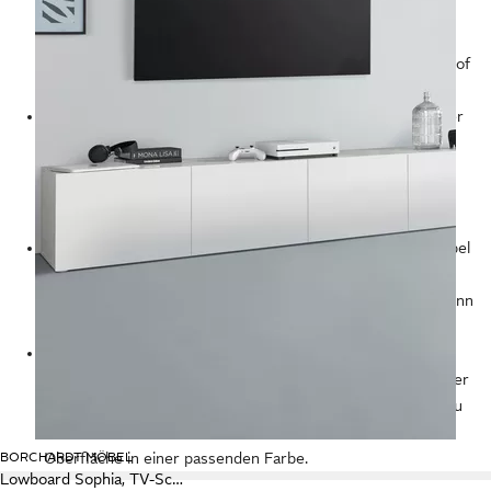
entsorgen möchtest, kannst du entweder einen
Sperrmülltransport anfordern oder die zuvor zerlegten
Möbel gegen eine geringe Gebühr beim lokalen Wertstoffhof
entsorgen.
Wie pflege ich meine Möbel?
Damit die Oberflächen deiner
Möbel auch nach Jahren noch so schön aussehen wie am
ersten Tag, solltest du Holzmöbel mit geeigneten Polituren
imprägnieren und Metallteile mit einem weichen Tuch
säubern und polieren.
Wie verschönere ich meine Möbel?
Stark verwitterte Möbel
kannst du wieder aufwerten, indem du die Deckschicht
abschleifst und das Holz mit einer Lasur behandelst und dann
gegebenenfalls mit frischer Farbe streichst.
Wie repariere ich meine Möbel?
Kleine Schäden in
Oberflächen aus Leder kaschierst du mit einem Marker oder
einem speziellen Lederstift. Größere Schäden reparierst du
mit einer selbstklebenden Folie mit lederähnlicher
BORCHARDT MÖBEL
Oberfläche in einer passenden Farbe.
Lowboard Sophia, TV-Schrank mit 4 Türen, hängend oder stehend