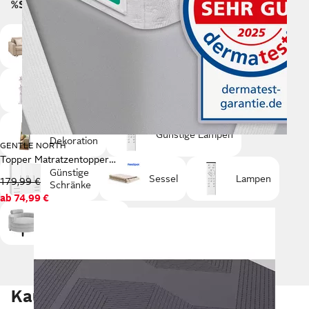
%Sale Kategorien
Möbel
Günstige Sofas
Günstige
Günstige Betten
Aufbewahrungen
Günstige
Günstige Lampen
Dekoration
GENTLE NORTH
Topper Matratzentopper 7cm hoch H2/H3 - mit Gel-Memory- und Komfortschicht
Günstige
Sessel
Lampen
179,99 €
Schränke
ab
74,99 €
Günstige Sessel
Kaufberatung Möbel