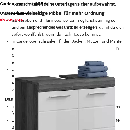
Garderobenschrank REHAT, TOPSELLER!, Breite 120 cm, 3 Türen, 3 Schubkästen, 12 Fächer
Aktenschränken deine Unterlagen sicher aufbewahrst.
UVP
Der Flur: vielseitige Möbel für mehr Ordnung
924,00 €
ab
299,99 €
Garderoben und Flurmöbel
sollten möglichst stimmig sein
und ein
ansprechendes Gesamtbild erzeugen
, damit du dich
sofort wohlfühlst, wenn du nach Hause kommst.
In
Garderobenschränken
finden Jacken, Mützen und Mäntel
einen guten Platz. Schmale Flure kannst du mit
schlanken
Garderobenstangen oder Aufhängern ausstatten
, die
einfach an der Wand befestigt werden.
Das gesammelte Schuhwerk der ganzen Familie passt in
einen geräumigen Schuhschrank,
der sich bei
entsprechender Ausstattung auch als Bank zum
komfortablen Binden der Schnürsenkel verwenden lässt.
Das Badezimmer: Platz für die tägliche Hygiene
Im Badezimmer sorgen funktionale Möbel und Accessoires
für
Übersicht und Wohlfühl-Atmosphäre
.
Ein Waschtisch bietet dir zusätzlichen
Stauraum für deine
Badezimmer-Utensilien.