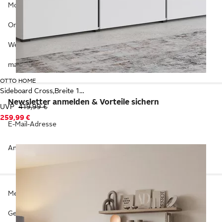
Moderne Möbel
Originelle Möbel
Werkzeug Möbel
made Möbel
OTTO HOME
Sideboard Cross,Breite 180 cm, moderne grifflose Kommode,3 Türen/3 Schubkästen
Newsletter anmelden & Vorteile sichern
UVP
419,99 €
259,99 €
E-Mail-Adresse
Anmelden
Mein Konto
Geschenkgutscheine