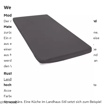
Welcher Einrichtungsstil passt zu mir?
Moderne Möbel
Der moderne Wohnstil setzt auf eine
klare Linienführung und
Materialien wie Glas und Metall.
Die Farben sind sehr
zurückhaltend, häufig finden sich Schwarz, Weiß und Grautöne.
Ein modern eingerichtetes Wohnzimmer besteht beispielsweise
aus einem Ledersofa, einem Teppich mit grafischem Muster,
einem geometrischen Glastisch und einer stilvollen Stehlampe
aus Metall. Statt einer durchgehenden, massiven Schrankwand
werden kleinere Regale und Kommoden luftig im Raum und an
den Wänden verteilt.
Rustikaler Landhaus-Stil
Landhausmöbel
bestehen aus
natürlichen Materialien wie
hochwertigem Massivholz
mit hellen Oberflächen. Verspielte
Accessoires, Textilien mit klassischen Mustern sowie erdige
Farben wie Grün, Braun und Rot sorgen für eine gemütliche
Atmosphäre. Eine Küche im Landhaus-Stil setzt sich zum Beispiel
OTTO HOME