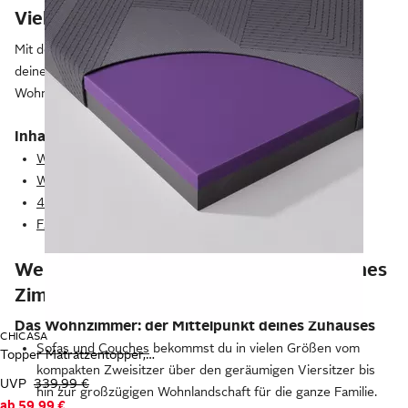
Vielseitige Einrichtung für dein Zuhause
Mit den richtigen
Möbeln
gestaltest du dein Zuhause nach
deinen persönlichen Vorstellungen und schaffst ein
Wohnambiente zum Wohlfühlen.
Inhaltsverzeichnis
Welche Innenausstattung passt in welches Zimmer?
Welcher Einrichtungsstil passt zu mir?
4 Tipps: Wie stelle ich meine Möbel am besten auf?
FAQ zur Entsorgung, Pflege und Reparatur von Möbeln
Welche Innenausstattung passt in welches
Zimmer?
Das Wohnzimmer: der Mittelpunkt deines Zuhauses
CHICASA
Sofas und Couches
bekommst du in vielen Größen vom
Topper Matratzentopper, Gel-Topper, 7-Zonen-Kaltschaum Topper – H2 & H3
kompakten Zweisitzer über den geräumigen Viersitzer bis
UVP
339,99 €
hin zur großzügigen Wohnlandschaft für die ganze Familie.
ab
59,99 €