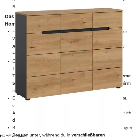
Bedeutung.
Das Arbeitszimmer: die volle Konzentration im
Homeoffice
Ein passend möbliertes Arbeitszimmer in den eigenen vier
Wänden
ermöglicht ungestörtes und konzentriertes
Arbeiten.
Hier kommt es vor allem auf Funktionalität und
Ergonomie an.
Ein
Schreibtisch
bietet viel Platz für Computer, Monitor,
Telefon und Unterlagen. Idealerweise lässt sich die
Tischplatte in der Höhe verstellen, sodass du eine
bequeme
Sitzposition mit optimalem Blickwinkel
auf den Bildschirm
einnehmen kannst.
Ein ergonomischer
Bürostuhl
schont Rücken und Gelenke,
sodass du dich darauf auch während eines langen
Arbeitstags wohlfühlst. Ein guter Schreibtischstuhl lässt sich
drehen, neigen und in der Höhe verstellen.
Büroutensilien, Ordner und Bücher bringst du in weitläufigen
Regalen unter, während du in
verschließbaren
HOME AFFAIRE