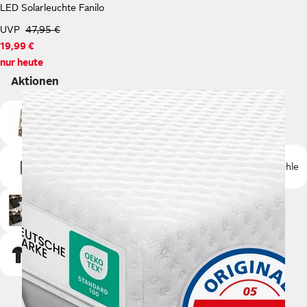
LED Solarleuchte Fanilo
UVP
47,95 €
19,99 €
nur heute
Aktionen
Dekoration
Beleuchtung
Aufbewahrung
Schränke
Stühle
Sofas
Wohnlandschaften
Ecksofas
Lampen
Möbel