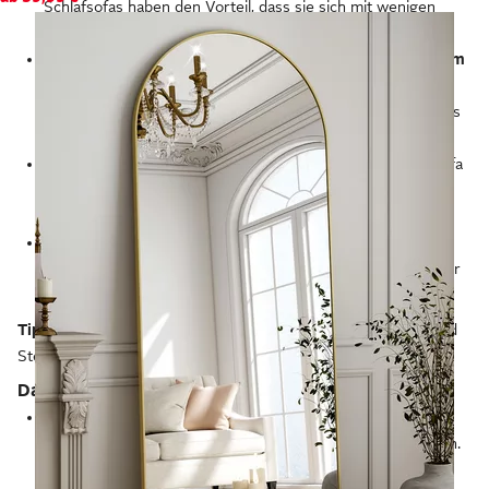
Schlafsofas haben den Vorteil, dass sie sich mit wenigen
Handgriffen
in ein Gästebett verwandeln
lassen.
Mit einzelnen
Sesseln
und Stühlen
ergänzt du die Couch um
weitere Sitzgelegenheiten.
Die Auswahl reicht vom
gemütlichen Ohrensessel über moderne Designerstühle bis
zum praktischen Hocker.
Couchtische
bilden den Mittelpunkt der Sitzgruppe aus Sofa
und Sesseln. Sie
bieten dir eine Ablagefläche
für
Zeitschriften oder Knabbereien.
Wandregale, Sideboards, Kommoden und Vitrinen bieten
offenen und geschlossenen Stauraum
für Bücher, Geschirr
und weitere Wohnutensilien.
Tipp:
Mit funktionalen
TV-Möbeln
integrierst du Fernseher und
Stereoanlage in dein Wohnzimmer.
Das Schlafzimmer: dein Raum für ruhige Nächte
Das
Bett
ist der wichtigste Einrichtungsgegenstand im
Schlafzimmer
und in vielen Größen und Varianten erhältlich.
Neben klassischen Einzel- und Doppelbetten bekommst du