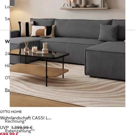
Lob & Kritik
Service
Wir sind gerne für dich da.
24 Stunden am Tag. 365 Tage im Jahr.
Hilfe & Kontakt
OTTO KI-Assistent
Barriere melden
*
OTTO HOME
Wohnlandschaft CASSI L-Form, 311cm - OTTO. Verlässliche Qualität.
Rechnung*
UVP
1.399,99 €
Ratenzahlung**
699,99 €