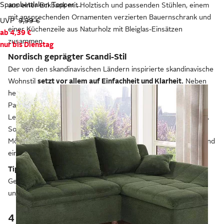
Spannbettlaken Topper Basic, in Gr. 90x200, 140x200 oder 180x200 cm
aus einer Eckbank mit Holztisch und passenden Stühlen, einem
mit ansprechenden Ornamenten verzierten Bauernschrank und
UVP
9,99 €
einer Küchenzeile aus Naturholz mit Bleiglas-Einsätzen
ab
4,39 €
zusammen.
nur bis Dienstag
Nordisch geprägter Scandi-Stil
Der von den skandinavischen Ländern inspirierte skandinavische
Wohnstil
setzt vor allem auf Einfachheit und Klarheit.
Neben
hellen Farben mit Fokus auf Weiß und zurückhaltenden
Pastelltönen bringen natürliche Materialien wie helles Holz,
Leinen, Rattan, Wolle und Filz nordisches Flair in dein Zuhause.
So finden sich in einem Schlafzimmer mit skandinavischen
Möbeln etwa ein schnörkelloses Bett mit Fichtenholzrahmen und
ein flauschiger Webteppich in Weiß oder Hellgrau.
Tipp:
Du suchst noch mehr Inspiration zur individuellen
Gestaltung deines Wohnambientes? Dann schau doch mal bei
unseren
Einrichtungsideen
vorbei.
4 Tipps: Wie stelle ich meine Möbel am