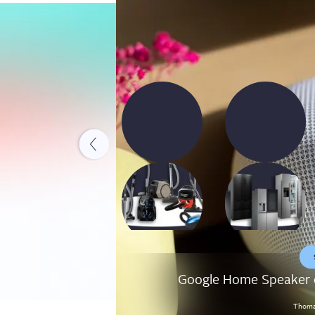
Vergleich: Die besten
Vergleich: Die besten
Bodenstaubsauger
Side-by-Side-
2025
Kühlschränke 2025
Google Home Speaker ei
Thom