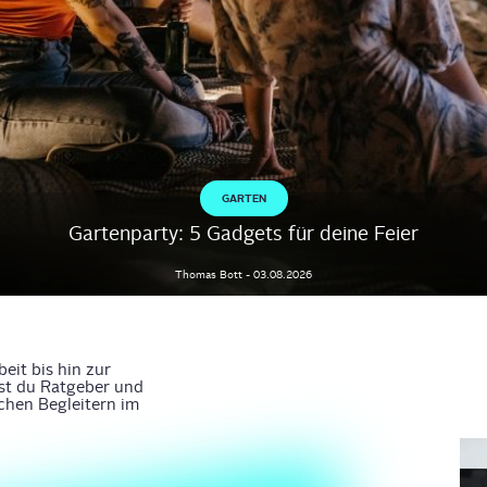
ets für
Vergleich: Die beliebtesten
Vergleich: Die beliebte
Lockenstäbe
Luftreiniger
Stephanie
Weckel
-
31.07.2026
Thomas
Bott
-
29.07.2026
GARTEN
Gartenparty: 5 Gadgets für deine Feier
Thomas
Bott
-
03.08.2026
it bis hin zur
est du Ratgeber und
schen Begleitern im