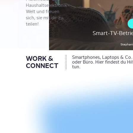
Haushaltselektronik-
Welt und freuen
sich, sie mit dir zu
teilen!
Smart-TV-Betrie
Stephan
WORK &
Smartphones, Laptops & Co. h
oder Büro. Hier findest du Hil
CONNECT
tun.