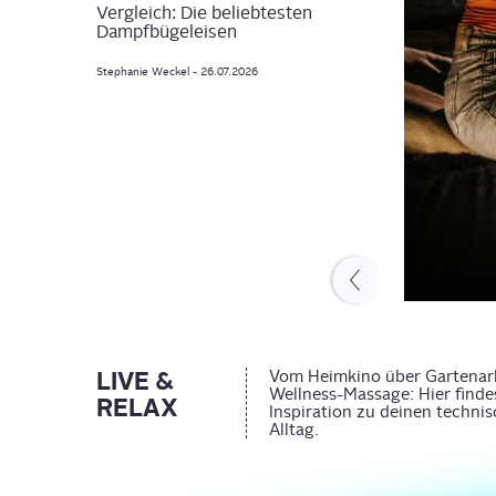
Vergleich: Die beliebtesten
Gartenparty: 5 Gadg
Dampfbügeleisen
deine Feier
Stephanie
Weckel
-
26.07.2026
Thomas
Bott
-
03.08.2026
HAUSHALT
 beliebtesten Dampfbügeleisen
ephanie
Weckel
-
26.07.2026
LIVE &
Vom Heimkino über Gartenarbe
Wellness-Massage: Hier find
RELAX
Inspiration zu deinen techni
Alltag.