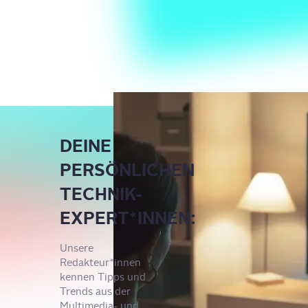
DEINE
PERSÖNLICHEN
TECHNIK-
EXPERT*INNEN:
Unsere
Redakteur*innen
kennen Tipps und
Trends aus der
Multimedia- und