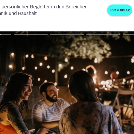
 persönlicher Begleiter in den Bereichen
LIVE & RELAX
nik und Haushalt
HAUSHALT
Vergleich: Die beliebtesten
Gartenpa
Dampfbügeleisen
deine Fe
KÖRPERPFLEGE
HAUSHALT
Stephanie
Weckel
-
26.07.2026
Thomas
Bot