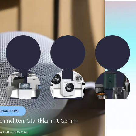
Vergleich: Die besten
Vergleich: Die besten
Vergleich: Die
Geschirrspüler 2025
Frontlader-
beliebtesten
Waschmaschinen 2025
Heißluftfritteusen mit
Einzelkammer
SMARTHOME
nrichten: Startklar mit Gemini
as
Bott
-
25.07.2026