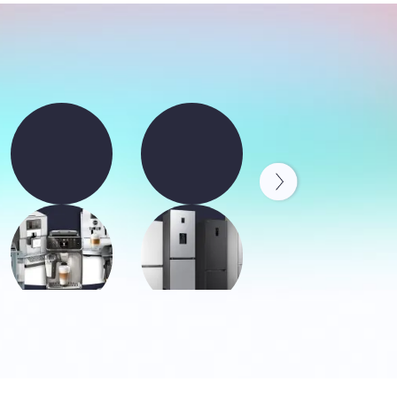
Vergleich: Die besten
Vergleich: Die
Vergleich: Die
Kaffeevollautomaten
beliebtesten
beliebtesten
2025
Kühlschränke mit
Eismaschinen
Gefrierfach