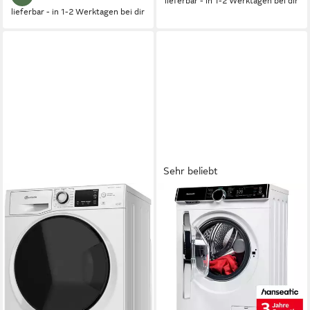
lieferbar - in 1-2 Werktagen bei dir
lieferbar - in 1-2 Werktagen bei dir
Sehr beliebt
BAUKNECHT
HANSEATIC
Waschtrockner WT Super
Waschtrockner HWDK86AD
Eco 96S 41 N
8 kg
Kapazität Waschen
6 kg
Kapazität Trocknen
9 kg
Kapazität Waschen
72 dB(A)
Betriebsgeräusch
6 kg
Kapazität Trocknen
75 dB(A)
Betriebsgeräusch
Wasch-Zyklus
Produktdatenblatt
Wasch-Zyklus
Wasch-Trocken-Zyklus
Produktdatenblatt
Produktdatenblatt