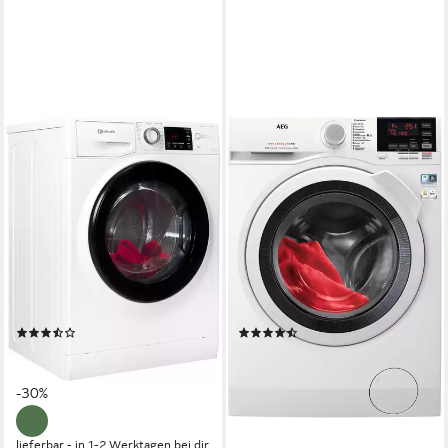
BAUKNECHT
AEG
Waschtrockner WT Super
Waschtrockner 7000
Eco 9614 C
ProSteam® L7WBA60680
9 kg
Kapazität Waschen
8 kg
Kapazität Waschen
6 kg
Kapazität Trocknen
5 kg
Kapazität Trocknen
75 dB(A)
Betriebsgeräusch
76 dB(A)
Betriebsgeräusch
Wasch-Zyklus
Wasch-Zyklus
Produktdatenblatt
Produktdatenblatt
Wasch-Trocken-Zyklus
Wasch-Trocken-Zyklus
Produktdatenblatt
Produktdatenblatt
(37)
(115)
639,00 €
699,00 €
UVP
909,00 €
UVP
1.049,00 €
18,55 €
mtl. in 48 Raten
20,29 €
mtl. in 48 Raten
-30%
-33%
lieferbar in 3 Wochen
lieferbar - in 1-2 Werktagen bei dir