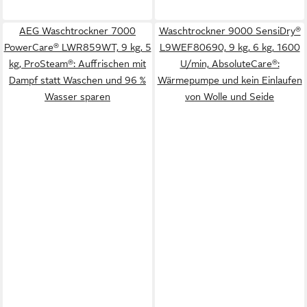
AEG Waschtrockner 7000
Waschtrockner 9000 SensiDry®
PowerCare® LWR859WT, 9 kg, 5
L9WEF80690, 9 kg, 6 kg, 1600
kg, ProSteam®: Auffrischen mit
U/min, AbsoluteCare®:
Dampf statt Waschen und 96 %
Wärmepumpe und kein Einlaufen
Wasser sparen
von Wolle und Seide