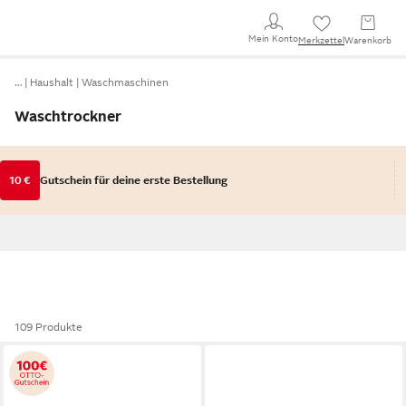
Mein Konto
Merkzettel
Warenkorb
…
Haushalt
Waschmaschinen
Waschtrockner
10 €
Gutschein für deine erste Bestellung
109 Produkte