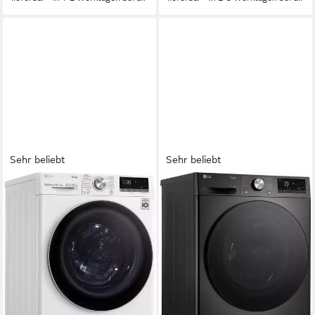
Sehr beliebt
Sehr beliebt
LG
LG
Waschtrockner
Waschtrockner Serie 7
V7WD107H2E
W4WR70E6YB
10,5 kg
Kapazität Waschen
11 kg
Kapazität Waschen
7 kg
Kapazität Trocknen
6 kg
Kapazität Trocknen
71 dB(A)
Betriebsgeräusch
71 dB(A)
Betriebsgeräusch
Wasch-Zyklus
Wasch-Zyklus
Produktdatenblatt
Produktdatenblatt
Wasch-Trocken-Zyklus
Wasch-Trocken-Zyklus
Produktdatenblatt
Produktdatenblatt