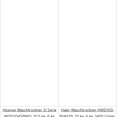
Hisense Waschtrockner 5i Serie
Haier Waschtrockner HWD100-
WD5I1045BWQ, 10,5 kg, 6 kg,
B14939, 10 kg, 6 kg, 1400 U/min,