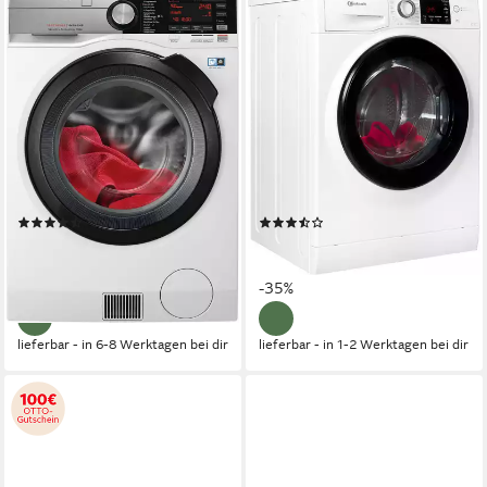
AEG
BAUKNECHT
Waschtrockner 9000
Waschtrockner WT Super
SensiDry® L9WEF80690
Eco 8614 C
9 kg
Kapazität Waschen
8 kg
Kapazität Waschen
6 kg
Kapazität Trocknen
6 kg
Kapazität Trocknen
75 dB(A)
Betriebsgeräusch
75 dB(A)
Betriebsgeräusch
Wasch-Zyklus
Wasch-Zyklus
Produktdatenblatt
Produktdatenblatt
Wasch-Trocken-Zyklus
Wasch-Trocken-Zyklus
Produktdatenblatt
Produktdatenblatt
(32)
(66)
1.099,00 €
555,00 €
UVP
2.249,00 €
UVP
849,00 €
31,91 €
mtl. in 48 Raten
16,11 €
mtl. in 48 Raten
-51%
-35%
lieferbar - in 6-8 Werktagen bei dir
lieferbar - in 1-2 Werktagen bei dir