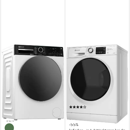
BAUKNECHT
BAUKNECHT
Waschtrockner BWT 106A3C
Waschtrockner WT Super
BC
Eco 96S 41 N
10 kg
Kapazität Waschen
9 kg
Kapazität Waschen
6 kg
Kapazität Trocknen
6 kg
Kapazität Trocknen
76 dB(A)
Betriebsgeräusch
75 dB(A)
Betriebsgeräusch
Wasch-Zyklus
Wasch-Zyklus
Produktdatenblatt
Produktdatenblatt
Wasch-Trocken-Zyklus
Wasch-Trocken-Zyklus
Produktdatenblatt
Produktdatenblatt
(553)
669,00 €
UVP
979,00 €
499,00 €
UVP
1.099,00 €
19,42 €
mtl. in 48 Raten
17,90 €
mtl. in 36 Raten
-32%
-55%