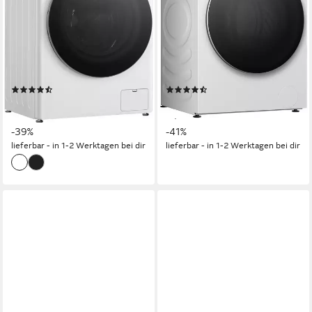
10 kg
Kapazität Waschen
10,5 kg
Kapazität Waschen
6 kg
Kapazität Trocknen
6 kg
Kapazität Trocknen
71 dB(A)
Betriebsgeräusch
72 dB(A)
Betriebsgeräusch
Wasch-Zyklus
Wasch-Zyklus
Produktdatenblatt
Produktdatenblatt
Wasch-Trocken-Zyklus
Wasch-Trocken-Zyklus
Produktdatenblatt
Produktdatenblatt
(293)
(43)
669,00 €
499,00 €
UVP
1.099,00 €
UVP
839,00 €
19,42 €
mtl. in 48 Raten
17,90 €
mtl. in 36 Raten
-39%
-41%
lieferbar - in 1-2 Werktagen bei dir
lieferbar - in 1-2 Werktagen bei dir