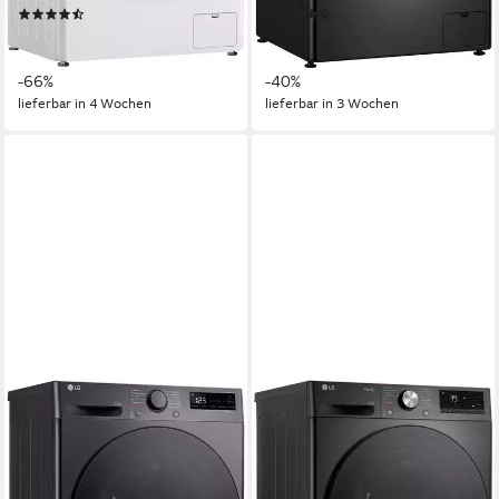
(184)
(93)
679,00 €
779,00 €
UVP
1.999,00 €
UVP
1.299,00 €
19,71 €
mtl. in 48 Raten
22,62 €
mtl. in 48 Raten
-66%
-40%
lieferbar in 4 Wochen
lieferbar in 3 Wochen
LG
LG
Waschtrockner 5
Waschtrockner Serie 7
V5WD95SLIMB
W4WR7096YB
9 kg
Kapazität Waschen
9 kg
Kapazität Waschen