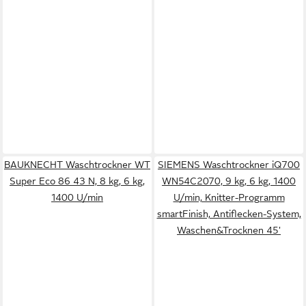
BAUKNECHT Waschtrockner WT
SIEMENS Waschtrockner iQ700
Super Eco 86 43 N, 8 kg, 6 kg,
WN54C2070, 9 kg, 6 kg, 1400
1400 U/min
U/min, Knitter-Programm
smartFinish, Antiflecken-System,
Waschen&Trocknen 45'