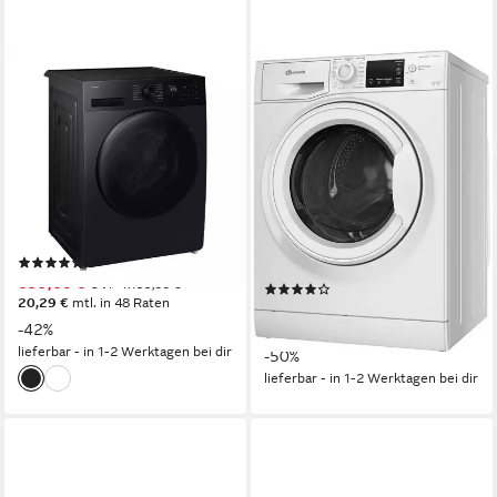
SAMSUNG
BAUKNECHT
Waschtrockner WD9EHG5B
Waschtrockner WT Super
Eco 86 43 N
9 kg
Kapazität Waschen
6 kg
Kapazität Trocknen
8 kg
Kapazität Waschen
1400 U/min
Schleuderdrehzahl
6 kg
Kapazität Trocknen
75 dB(A)
Betriebsgeräusch
Wasch-Zyklus
Produktdatenblatt
Wasch-Zyklus
Wasch-Trocken-Zyklus
Produktdatenblatt
Produktdatenblatt
Wasch-Trocken-Zyklus
(1)
Produktdatenblatt
699,00 €
UVP
1.199,00 €
(210)
20,29 €
mtl. in 48 Raten
469,00 €
UVP
939,00 €
-42%
16,83 €
mtl. in 36 Raten
lieferbar - in 1-2 Werktagen bei dir
-50%
lieferbar - in 1-2 Werktagen bei dir