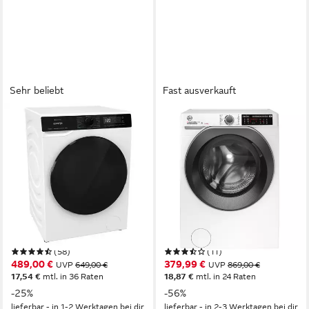
Sehr beliebt
Fast ausverkauft
GORENJE
HOOVER
Waschtrockner
Waschtrockner H-WASH500
WD2PA964ADW/DE
HDQ 496AMBS/1-S
9 kg
Kapazität Waschen
9,00 kg
Kapazität Waschen
6 kg
Kapazität Trocknen
6 kg
Kapazität Trocknen
72 dB(A)
Betriebsgeräusch
78 dB(A)
Betriebsgeräusch
Wasch-Zyklus
Wasch-Zyklus
Produktdatenblatt
Produktdatenblatt
Wasch-Trocken-Zyklus
Wasch-Trocken-Zyklus
Produktdatenblatt
Produktdatenblatt
(58)
(11)
489,00 €
379,99 €
UVP
649,00 €
UVP
869,00 €
17,54 €
mtl. in 36 Raten
18,87 €
mtl. in 24 Raten
-25%
-56%
lieferbar - in 1-2 Werktagen bei dir
lieferbar - in 2-3 Werktagen bei dir