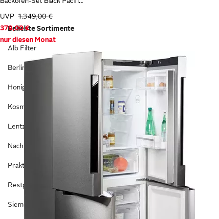
Backofen-Set Black Pacific Basic Set
UVP
1.349,00 €
379,00 €
Beliebte Sortimente
nur diesen Monat
Alb Filter
Berlin Reinigung
Honigschleudern
Kosmetiktücher
Lentz Haushaltsgeräte
Nachhaltige Haushaltsgeräte
Praktische Haushaltsgeräte
Restposten Haushaltsgeräte
Siemens Haushaltsgeräte