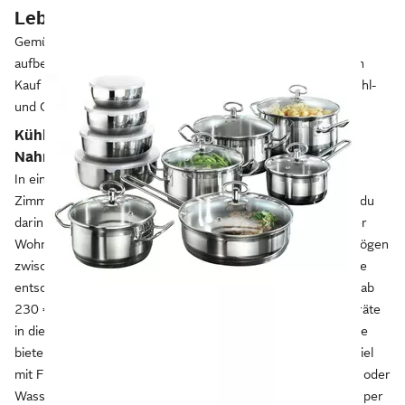
Lebensmittel kühlen und einfrieren
Gemüse, Eier, Milch und Käse halten länger, wenn sie kühl
aufbewahrt werden. Nahrungsmittel, die du nicht gleich nach
Kauf oder Zubereitung verzehren willst, kommen dazu in Kühl-
und Gefrierschränke.
Kühlschränke für kalte Getränke und frische
Nahrungsmittel
In einen Kühlschrank legst du Lebensmittel, die bei
Zimmertemperatur schneller verderben. Außerdem kannst du
darin Getränke kalt stellen. Lebst du allein oder zweit in einer
Wohnung, genügt ein Kühlschrank mit einem Fassungsvermögen
zwischen 90 und 250 l für einen Preis ab 150 €. Eine Familie
entscheidet sich für
eine Variante bis 350 l
und zahlt dafür ab
230 €. Je nach dem Platz in deiner Küche kannst du die Geräte
in die Küchenzeile einbauen oder frei im Raum platzieren. Sie
bieten jeweils eine unterschiedliche Ausstattung, zum Beispiel
mit Frischezonen, Abtauautomatik, integriertem Gefrierfach oder
Wasser- und Eisbereiter. Vernetzte Kühlschränke kannst du per