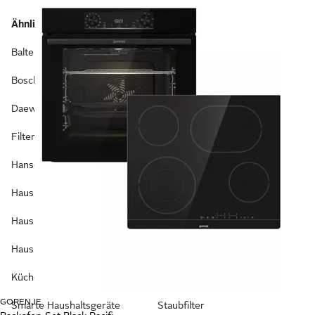
Ähnliche Kategorien
Häufig gesucht
Balter Haushaltsgeräte
AEG Haushaltsgeräte
Bosch Haushaltsgeräte
Amica Haushaltsgeräte
Daewoo Haushaltsgeräte
Braun Haushaltsgeräte
Filter
GSD Haushaltsgeräte
Hanseatic Haushaltsgeräte
Große Haushaltsgeräte
Haushaltsgeräte
HEPA Filter
Haushaltsgeräte Outlet
NINJA Haushaltsgeräte
Haushaltswaren
Quarzfilter
Küchen Haushaltsgeräte
Smeg Haushaltsgeräte
GORENJE
Smarte Haushaltsgeräte
Staubfilter