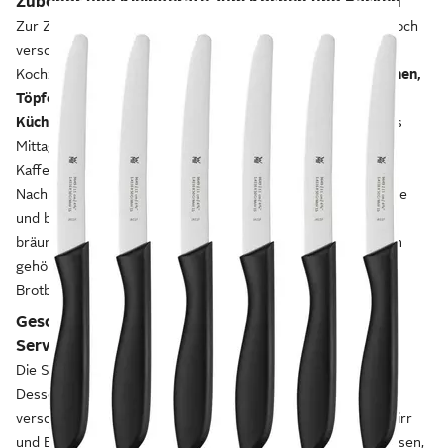
Zubehör und Kleingeräte zum Kochen und Backen
Zur Zubereitung deiner Nahrungsmittel brauchst du auch noch
verschiedene Gerätschaften. Zur Grundausstattung an
Kochzubehör und Backzubehör gehören zum Beispiel
Pfannen,
Töpfe, Auflaufformen, Mühlen, Küchenmesser und
Küchenwaagen.
Dabei geht es aber nicht immer nur um das
Mittagessen. Morgens bereitest du dir mit deiner
Kaffeemaschine einen Espresso oder Cappuccino zu.
Nachmittags erhitzt du im Wasserkocher Wasser für den Tee
und backst im Waffeleisen Waffeln für die Kinder, abends
bräunst du dein Brot im Toaster. Zu den Küchenkleingeräten
gehören auch Entsafter, Küchenmaschinen und
Brotbackautomaten.
Geschirr und Tischaccessoires zum Essen und
Servieren
Die Suppe kommt in den Suppenteller, der Nachtisch in die
Dessertschale, der Kuchen auf den Kuchenteller: Für
verschiedene Speisen brauchst du unterschiedliches Geschirr
und Besteck. Das gilt auch für Getränke: Kaffee- und Teetassen,