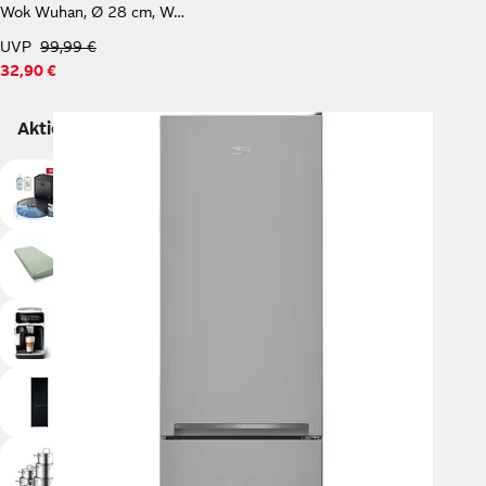
Wok Wuhan, Ø 28 cm, Wokpfanne Induktion, keramische Antihaftbeschichtung
UVP
99,99 €
32,90 €
Aktionen
Reinigungsgeräte
Aufbewahrung
Heimtextilien
Gesundheitsprodukte
Kaffeemaschinen
Klima
Kühlschränke
Haushaltsgeräte
Haushaltswaren
Haarentfernung