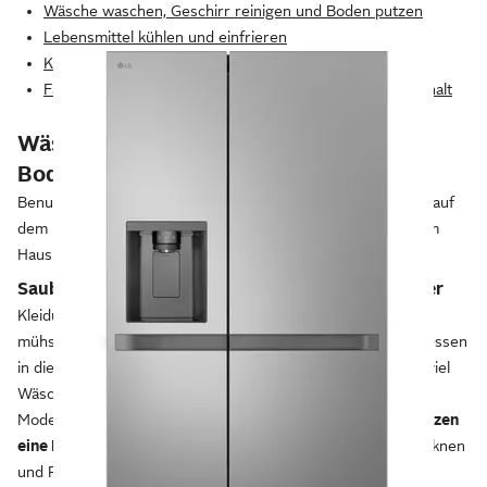
Wäsche waschen, Geschirr reinigen und Boden putzen
Lebensmittel kühlen und einfrieren
Kochen, backen und servieren
Fazit: Praktische Geräte und Utensilien für deinen Haushalt
Wäsche waschen, Geschirr reinigen und
Boden putzen
Benutzte Teller und Tassen, schmutzige Wäsche und Staub auf
dem Boden: Mit den passenden Geräten sorgst du in deinem
Haushalt für Sauberkeit.
Saubere Wäsche mit Waschmaschine und Trockner
Kleidung, Bettwäsche und Handtücher brauchst du nicht
mühsam per Handwäsche zu reinigen, du steckst sie stattdessen
in die Waschmaschine. Die Geräte nehmen unterschiedlich viel
Wäsche auf: Für einen Zwei-Personen-Haushalt genügt ein
Modell für 4 bis 6 kg zu einem Preis ab 220 €.
Familien nutzen
eine Maschine bis 9 kg
für einen Preis ab 300 €. Beim Trocknen
und Plätten der Handtücher, Hosen und T-Shirts helfen dir