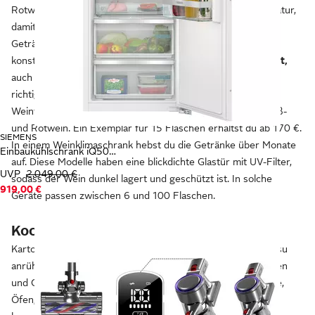
Rotwein, Weißwein und Sekt brauchen die richtige Temperatur,
damit sie gut schmecken. Weinkühlschränke bieten den
Getränken die geeigneten Bedingungen: Sie sorgen für
konstante
Temperaturen und die passende Luftfeuchtigkeit,
auch über längere Zeiträume. Willst du die Flaschen mit der
richtigen Temperatur servieren, holst du dir einen
Weintemperierschrank. Er hat verschiedene Zonen für Weiß-
und Rotwein. Ein Exemplar für 15 Flaschen erhältst du ab 170 €.
SIEMENS
In einem Weinklimaschrank hebst du die Getränke über Monate
Einbaukühlschrank iQ500 KI81RADD0
auf. Diese Modelle haben eine blickdichte Glastür mit UV-Filter,
UVP
2.049,00 €
sodass der Wein dunkel lagert und geschützt ist. In solche
919,00 €
Geräte passen zwischen 6 und 100 Flaschen.
Kochen, backen und servieren
Kartoffeln oder Nudeln kochen, ein Schnitzel braten, Tiramisu
anrühren, Kaffee kochen: Bei der Zubereitung dieser Speisen
und Getränke helfen Küchengeräte und -zubehör wie Herde,
Öfen, Mixer, Töpfe oder Pfannen. Zum Essen und Servieren