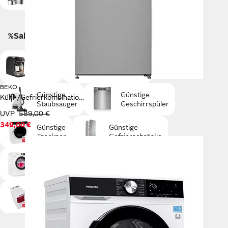
%Sale Kategorien
Günstige
% Sale
Backofen-Sets
BEKO
Günstige
Günstige
Kühl-/Gefrierkombination RCSA300K40SN
Staubsauger
Geschirrspüler
UVP
589,00 €
349,00 €
Günstige
Günstige
Trockner
Gefrierschränke
Günstige
Günstige
Frontlader
Waschtrockner
Günstige
Günstige Herde
Toplader