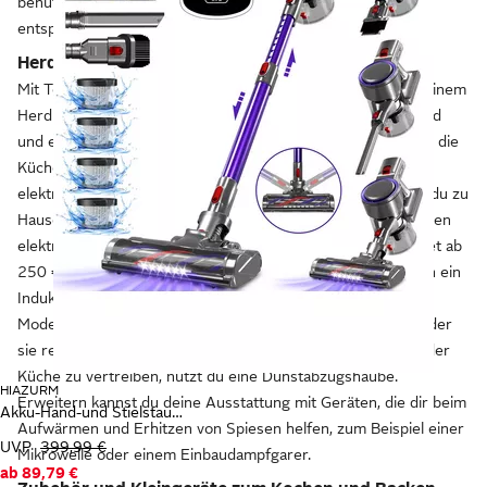
benutzt du die passenden Teller und Tassen und das
entsprechende Besteck.
Herde zum Erwärmen und Kochen von Speisen
Mit Töpfen und Pfannen
erhitzt, kochst und brätst du
auf einem
Herd Nahrungsmittel. Meist vereinen die Geräte ein Kochfeld
und einen Backofen. Du kannst sie einzeln aufstellen oder in die
Küchenzeile einbauen. Es gibt verschiedene Varianten:
elektrische Herde, Gasherde oder Induktionsherde. Kochst du zu
Hause selten oder nur für wenige Personen, holst du dir einen
elektrischen Herd mit einem 60 l großen Backofen. Er kostet ab
250 €. Für Familien, in denen häufig gekocht wird, lohnt sich ein
Induktionsherd mit 70-l-Backofen ab 850 €. Hochwertige
Modelle bringen Sonderfunktionen wie Backsensoren mit oder
sie reinigen sich selbstständig. Um die Essensgerüche aus der
Küche zu vertreiben, nutzt du eine Dunstabzugshaube.
HIAZURM
Erweitern kannst du deine Ausstattung mit Geräten, die dir beim
Akku-Hand-und Stielstaubsauger Akku Staubsauger,55000Pa/1.8L/55min 8 in 1 Staubsauger Kabellos
Aufwärmen und Erhitzen von Spiesen helfen, zum Beispiel einer
UVP
399,99 €
Mikrowelle oder einem Einbaudampfgarer.
ab
89,79 €