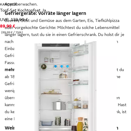
App überwachen.
KARCHER
Topf-Set Kochtopfset Jasmin
Gefriergeräte: Vorräte länger lagern
UVP
139,90 €
Beeren, Obst und Gemüse aus dem Garten, Eis, Tiefkühlpizza
89,99 €
oder vorgekochte Gerichte: Möchtest du solche Lebensmittel
(89,99 € / 1Stk)
länger lagern, tust du sie in einen Gefrierschrank. Du holst dir je
nach Größe deines Haushalts und dem verfügbaren Platz ein
Einbau- oder Standgerät. In den Keller passt oft eine
Gefriertruhe. Die verschiedenen Geräte bringen ein
Fassungsvermögen zwischen 80 l für Single-Haushalte und
mehr als 400 l für Familien
mit. Für ein kleines Modell zahlst du
ab 180 €. Die großen Geräte sind ab 550 € zu haben. Manche
Gefriertruhen bieten Sonderfunktionen: Sie verbrauchen
weniger Strom, frieren Lebensmittel schneller ein oder
übernehmen das Abtauen selbstständig. Bei anderen Geräten
kannst du Schubladen und Einlegeböden variabel versetzen. Hast
du keinen Platz für ein zweites Gerät neben dem Kühlschrank, ist
eine Kühl-Gefrier-Kombination eine Alternative.
Weinkühlschränke: für die richtigen Temperaturen