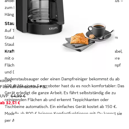
anderen Helfern aus dem Bereich Reinigung und Ordnung aus –
zum Beispiel mit Abwaschbehältern, Flaschensammlern,
Hängeleisten oder Haushaltsregalen.
Staubsauger und Saugroboter für saubere Böden
Auf Teppichen, Fliesen und dem Parkett sammeln sich
Staubflusen, Krümel und sonstige Schmutzpartikel. Mit einem
Staubsauger
säuberst du Flächen bequem und ohne
Kraftaufwand.
Es gibt Varianten mit Akku oder mit Stromkabel,
mit oder ohne Beutel, Handstaubsauger für Sofas und kleinere
Flächen oder Dampfsauger, die den Schmutz mit Wasserdampf
und Druck besonders leicht lösen. Einen einfachen
Bodenstaubsauger oder einen Dampfreiniger bekommst du ab
KRUPS
100 €. Mit einem Saugroboter hast du es noch komfortabler: Das
Filterkaffeemaschine F30908 Pro Aroma
Gerät erledigt die ganze Arbeit. Es fährt selbstständig die zu
UVP
64,99 €
reinigenden Flächen ab und erkennt Teppichkanten oder
ab
32,51 €
Tischbeine automatisch. Ein einfaches Gerät kostet ab 150 €.
Modelle ab 800 € bringen Komfortfunktionen mit: Du kannst sie
per App steuern oder individuell programmieren.