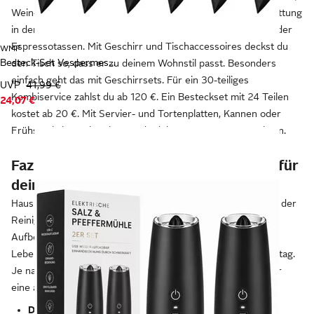
Wein-, Sekt-, Bier- und Saftgläser gehören zur Grundausstattung
in der Küche, dazu kommen je nach Bedarf Cocktailgläser oder
Espressotassen. Mit Geschirr und Tischaccessoires deckst du
WMF
Besteck-Set Vespermesser, Klinge mit Wellenschliff aus Spezialklingenstahl
den Tisch so, dass er zu deinem Wohnstil passt. Besonders
einfach geht das mit Geschirrsets. Für ein 30-teiliges
UVP
41,99 €
Kombiservice zahlst du ab 120 €. Ein Besteckset mit 24 Teilen
24,07 €
kostet ab 20 €. Mit Servier- und Tortenplatten, Kannen oder
Frühstücksbrettchen kannst du deine Ausstattung erweitern.
Fazit: Praktische Geräte und Utensilien für
deinen Haushalt
Haushaltsgeräte und Haushaltsartikel nehmen dir Arbeit bei der
Reinigung von Wäsche, Böden und Geschirr sowie bei der
Aufbewahrung, der Zubereitung und dem Servieren von
Lebensmitteln ab. Damit erleichtern sie dir zu Hause den Alltag.
Je nach Haushaltsgröße und Komfortanspruch kannst du dir
eine auf dich abgestimmte Ausstattung zusammenstellen:
Die Reinigung von Wäsche, Böden und Geschirr