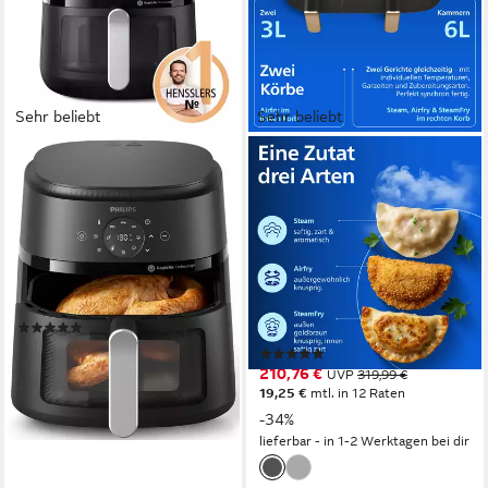
Sehr beliebt
Sehr beliebt
PHILIPS
PHILIPS
Heißluftfritteuse Airfryer
Heißluftfritteuse NA552/00
2000 NA231/00, mit 6.2L,
Steam Airfryer 5000 Series
Sichtfenster
Dual Basket 9L Kapazität
(3L+6L)
1700W
Leistung
6,2l
Kapazität
2750W
Leistung
60-200 °C
Temperatur
9l
Kapazität
40-200 °C
Temperatur
(113)
ab 85,00 €
UVP
149,99 €
(217)
nur bis Dienstag
210,76 €
UVP
319,99 €
19,25 €
mtl. in 12 Raten
-43%
-34%
lieferbar - in 1-2 Werktagen bei dir
lieferbar - in 1-2 Werktagen bei dir