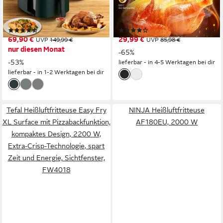
1500W
Leistung
1800,00W
Leistung
5l
Kapazität
6,00l
Kapazität
70-200 °C
Temperatur
80,00-200,00 °C
Temperatur
(349)
(77)
69,90 €
29,99 €
UVP
149,99 €
UVP
85,98 €
nur diesen Monat
-65%
-53%
lieferbar - in 4-5 Werktagen bei dir
lieferbar - in 1-2 Werktagen bei dir
Tefal Heißluftfritteuse Easy Fry
NINJA Heißluftfritteuse
XL Surface mit Pizzabackfunktion,
AF180EU, 2000 W
kompaktes Design, 2200 W,
Extra-Crisp-Technologie, spart
Zeit und Energie, Sichtfenster,
FW4018