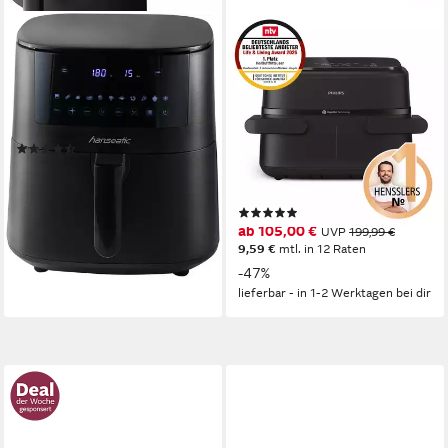
HANSEATIC
PHILIPS
Heißluftfritteuse
Heißluftfritteuse Airfryer
HAF651650BCU
1000 Flexible Basket
NA150/00, zwei Körbe mit
1650W
Leistung
6,5l
Kapazität
7.1L
(120)
2450W
Leistung
59,99 €
UVP
99,99 €
7,1l
Kapazität
40-200 °C
Temperatur
-40%
lieferbar in 3 Wochen
(156)
ab 105,00 €
UVP
199,99 €
9,59 €
mtl. in 12 Raten
-47%
lieferbar - in 1-2 Werktagen bei dir