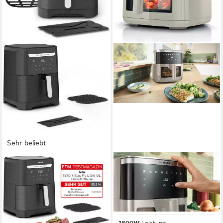
Sehr beliebt
TEFAL
BOSCH
Heißluftfritteuse Easy Fry &
Heißluftfritteuse XXL Air
Grill EY8018 XXL, 2-in-1
Fryer Serie 6, MAF671C0,
Heissluftfritteuse & Grill, 8
7,1l, Fenster, 7 Programme,
Programme
creme