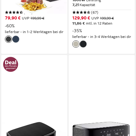
1830W
Leistung
1800W
Leistung
6,5l
Kapazität
7,2l
Kapazität
(341)
(67)
79,90 €
129,90 €
UVP
199,99 €
UVP
199,99 €
11,86 €
mtl. in 12 Raten
-60%
-35%
lieferbar - in 1-2 Werktagen bei dir
lieferbar - in 3-4 Werktagen bei dir