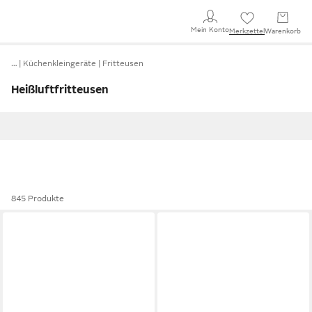
Mein Konto
Merkzettel
Warenkorb
…
Küchenkleingeräte
Fritteusen
Heißluftfritteusen
845 Produkte