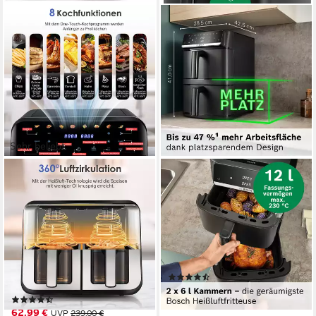
Sehr beliebt
OYAJIA
BOSCH
Heißluftfritteuse 9L
Heißluftfritteuse Serie 6
Heißluftfritteuse RA930DSV
MAFD661B0, XXL
XXL, 2 separat gesteuerte
Heißluftfritteuse, 12L, PFAS
Garkammern
frei, Doppelkammer
2800,00W
Leistung
2800W
Leistung
9l
Kapazität
(19)
80,00-200,00 °C
Temperatur
169,90 €
UVP
269,99 €
(158)
15,52 €
mtl. in 12 Raten
62,99 €
UVP
239,00 €