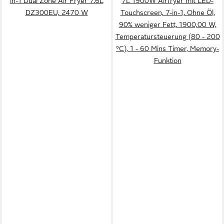
in-1 Dual Zone Air Fryer 7.6L
7L 1900W Airfryer mit LED-
DZ300EU, 2470 W
Touchscreen, 7-in-1, Ohne Öl,
90% weniger Fett, 1900,00 W,
Temperatursteuerung (80 - 200
°C), 1 - 60 Mins Timer, Memory-
Funktion