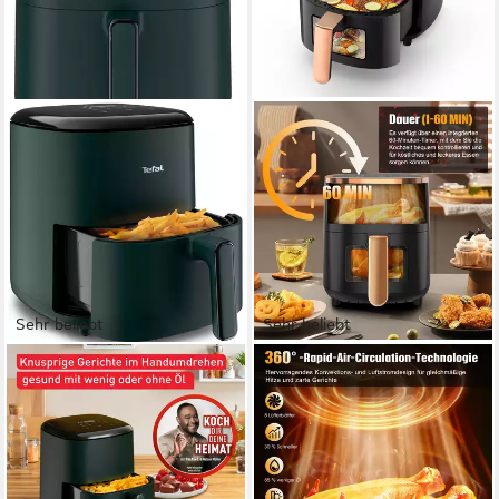
Sehr beliebt
Sehr beliebt
TEFAL
LETGOSPT
Heißluftfritteuse Easy Fry
Heißluftfritteuse
Max Digital EY2453, schnell &
Heißluftfritteuse 6L mit
gesund mit wenig Öl, bis zu 6
Sichtfenster Airfyer 1 kg
Personen
Fassungsvermögen