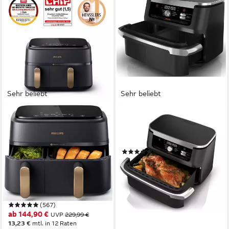
Sehr beliebt
Sehr beliebt
PHILIPS
NINJA
Heißluftfritteuse 3000 Series
Heißluftfritteuse AF500EU
NA352/00, Dual Basket
2470W
Leistung
Airfryer mit 9L Kapazität
(354)
(3L+6L)
ab 159,00 €
UVP
269,99 €
nur diesen Monat
2750W
Leistung
14,52 €
mtl. in 12 Raten
9l
Kapazität
40-200 °C
Temperatur
-41%
lieferbar - in 1-2 Werktagen bei dir
(567)
ab 144,90 €
UVP
229,99 €
13,23 €
mtl. in 12 Raten