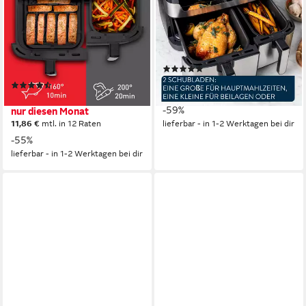
Fry XXL, 2 Schubladen mit
by Tefal Dual Easy Fry & Grill,
gesamt 11L Kapazität, 7
2 unabhängige Garzonen
Programme, MyTefal App
2700W
Leistung
8,3l
Kapazität
2700W
Leistung
11l
Kapazität
(43)
117,90 €
UVP
289,99 €
(174)
10,77 €
mtl. in 12 Raten
129,90 €
UVP
289,99 €
-59%
nur diesen Monat
11,86 €
mtl. in 12 Raten
lieferbar - in 1-2 Werktagen bei dir
-55%
lieferbar - in 1-2 Werktagen bei dir