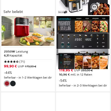
Sehr beliebt
BOSCH
ARENDO
Heißluftfritteuse Air Fryer
Heißluftfritteuse XXL
Serie 4, MAF462R0, 6,1l, 2
Doppelkammer Airfryer 9L,
Heizelemente, 7 Programme,
Dual Zone, Sichtfenster mit
rot
Beleuchtung
2050W
Leistung
2400W
Leistung
6,1l
Kapazität
9l
Kapazität
30-200 °C
Temperatur
(71)
(50)
99,90 €
UVP
179,99 €
119,95 €
UVP
259,99 €
-44%
10,96 €
mtl. in 12 Raten
lieferbar - in 1-2 Werktagen bei dir
-54%
lieferbar - in 2-3 Werktagen bei dir