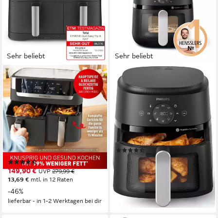
Sehr beliebt
Sehr beliebt
TEFAL
PHILIPS
Heißluftfritteuse Dual Easy
Heißluftfritteuse Airfryer
Fry & Grill EY905B, knusprig
2000 NA221/00, mit 4.2L,
und gesund kochen, 8
Sichtfenster
voreingestellte Programme
1500W
Leistung
4,2l
Kapazität
2700W
Leistung
60-200 °C
Temperatur
8,3l
Kapazität
40-200 °C
Temperatur
(263)
ab 89,90 €
UVP
129,99 €
(930)
149,90 €
UVP
279,99 €
-31%
13,69 €
mtl. in 12 Raten
lieferbar in 3 Wochen
-46%
lieferbar - in 1-2 Werktagen bei dir