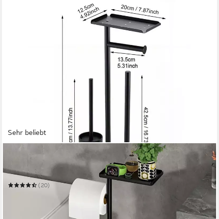
Sehr beliebt
FORRLITE
Toilettenpapierhalter Toilettenpapierhalter mit Tablett,WC-
Bürste,WC-Garnitur 4 in1
(20)
31,99 €
UVP
59,99 €
-47%
in 3-4 Werktagen bei dir