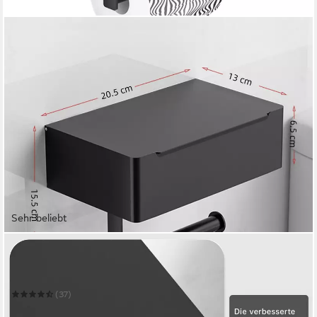
Sehr beliebt
SEHAUSEU
Toilettenpapierhalter edelstahl mit Feuchttücherbox,
selbstklebend oder Bohren, weiß,schwarz
(37)
18,99 €
39,99 €