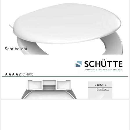
Sehr beliebt
SCHÜTTE
WC-Sitz UNI
(1490)
24,99 €
UVP
29,99 €
-17%
in 4-5 Werktagen bei dir