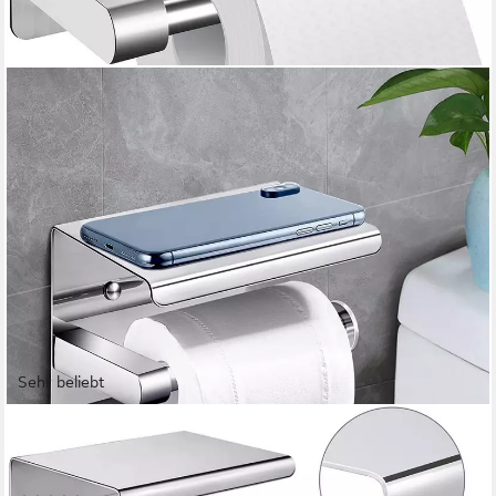
Sehr beliebt
REFINED LIVING
Toilettenpapierhalter Ohne Bohren mit Ablage,Selbstklebende
Klopapierhalter,für Bad Küche