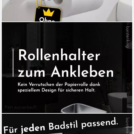
Fast ausverkauft
BÜRSTENKING
Toilettenpapierhalter ohne Bohren, Selbstklebender
Klopapierhalter, WC-Rollenhalter