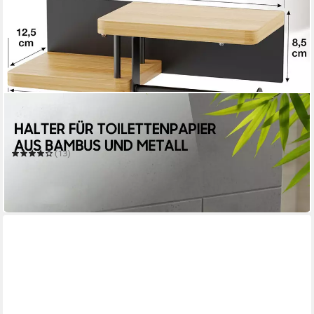
SURFOU
Toilettenpapierhalter toilettenpapier aufbewahrung aus
Bambus & Eisen - 2-in-1-Montage
(13)
16,99 €
UVP
39,99 €
-58%
in 3-4 Werktagen bei dir