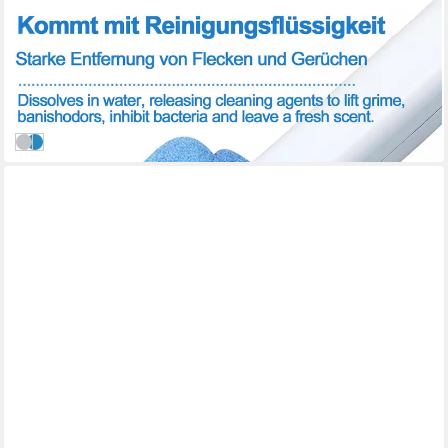
MUTIG
WC-Reinigungsbürste WC Bürsten Set Einweg mit 18 Stück
WC Reiniger
14,39 €
UVP
32,00 €
-55%
in 4-5 Werktagen bei dir
A
B