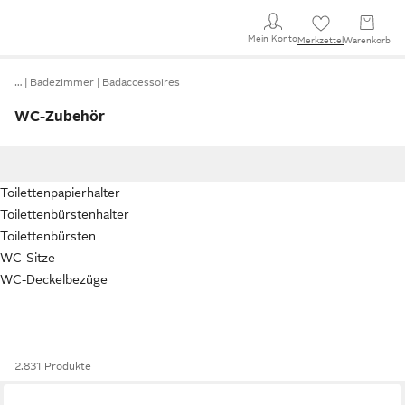
Mein Konto
Merkzettel
Warenkorb
…
Badezimmer
Badaccessoires
WC-Zubehör
Toilettenpapierhalter
Toilettenbürstenhalter
Toilettenbürsten
WC-Sitze
WC-Deckelbezüge
2.831 Produkte