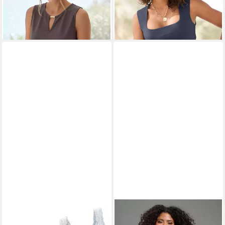
H.I.S
Tanktop mit Spitze (3er-
LAURA SCOTT
Stricktop aus
Pack) aus reiner Baumwolle,
Sommerstrick, leichte Viskose