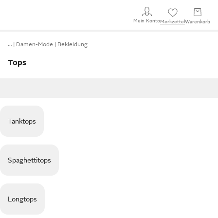
Mein Konto
Merkzettel
Warenkorb
…
Damen-Mode
Bekleidung
Tops
Tanktops
Spaghettitops
Longtops