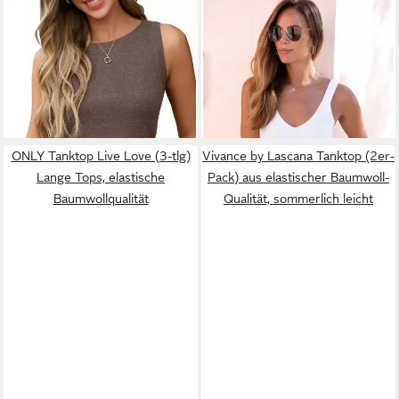
ARACH&CLOZ
Tanktop
LASCANA
Stricktop mit
Damen Stricktop Ärmellose
tollem Strickmuster,
26,99 €
19,99 €
Leichte Wolle Pullover
UVP
34,27 €
figurbetontes Damentop
29,99 €
Oberteile ideal für Alltag, Büro
-21%
-33%
und Freizeit.
+2
ONLY Tanktop Live Love (3-tlg)
Vivance by Lascana Tanktop (2er-
Lange Tops, elastische
Pack) aus elastischer Baumwoll-
Baumwollqualität
Qualität, sommerlich leicht