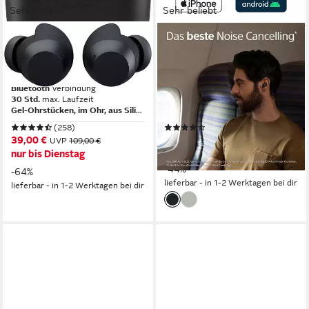
Sehr beliebt
Sehr beliebt
LG
SONY
xboom Buds Lite wireless In-
WF-1000XM5 wireless In-
Ear-Kopfhörer
Ear-Kopfhörer
Bluetooth
Verbindung
Bluetooth
Verbindung
30 Std.
max. Laufzeit
8 Std.
max. Laufzeit
Gel-Ohrstücken, im Ohr, aus Silikon
Sitzart
im Ohr
Sitzart
(258)
(83)
39,00 €
ab 179,00 €
UVP
109,00 €
UVP
319,00 €
16,35 €
mtl. in 12 Raten
nur bis Dienstag
-44%
-64%
lieferbar - in 1-2 Werktagen bei dir
lieferbar - in 1-2 Werktagen bei dir