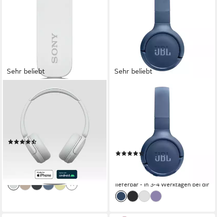
Sehr beliebt
Sehr beliebt
SONY
JBL
WHCH520 On-Ear-Kopfhörer
Tune 520 BT On-Ear-
Kopfhörer
Bluetooth
Verbindung
50 Std.
max. Laufzeit
Bluetooth
Verbindung
On-ear
Sitzart
57 Std.
max. Laufzeit
0,5 kg
Gewicht
(913)
ab 29,00 €
UVP
69,99 €
(268)
34,99 €
-59%
UVP
59,99 €
lieferbar - in 1-2 Werktagen bei dir
-42%
lieferbar - in 3-4 Werktagen bei dir
+1