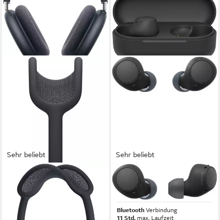
Sehr beliebt
Sehr beliebt
APPLE
SONY
AirPods Max 2 Over-Ear-
WF-C510 wireless In-Ear-
Kopfhörer
Kopfhörer
Bluetooth
Verbindung
Bluetooth
Verbindung
20 Std.
max. Laufzeit
11 Std.
max. Laufzeit