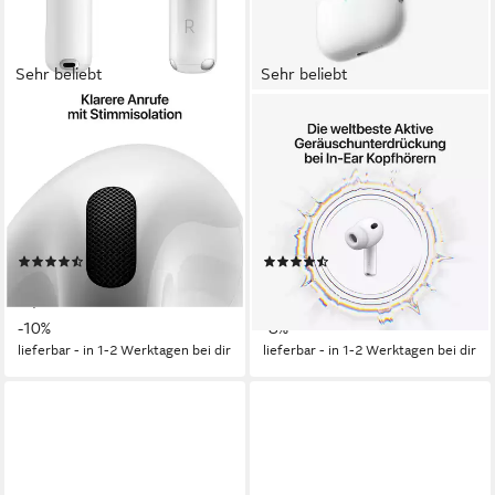
Sehr beliebt
Sehr beliebt
APPLE
APPLE
AirPods 4 wireless In-Ear-
AirPods Pro 3 wireless In-
Kopfhörer
Ear-Kopfhörer
Bluetooth
Verbindung
Bluetooth
Verbindung
5 Std.
max. Laufzeit
10 Std.
max. Laufzeit
5.3
Bluetooth
5.3
Bluetooth
(856)
(451)
133,67 €
227,95 €
UVP
149,00 €
UVP
249,00 €
12,21 €
mtl. in 12 Raten
20,82 €
mtl. in 12 Raten
-10%
-8%
lieferbar - in 1-2 Werktagen bei dir
lieferbar - in 1-2 Werktagen bei dir