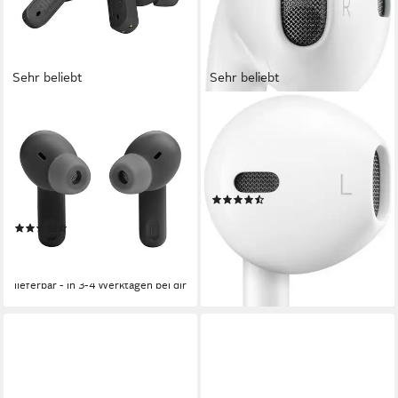
Sehr beliebt
Sehr beliebt
JBL
APPLE
Tune 245NC TWS wireless
EarPods (USB-C) In-Ear-
In-Ear-Kopfhörer
Kopfhörer
Bluetooth
Verbindung
kabelgebunden
Verbindung
12 Std.
max. Laufzeit
(277)
0,12 kg
Gewicht
14,99 €
UVP
19,00 €
(431)
-21%
59,99 €
UVP
99,99 €
lieferbar - in 1-2 Werktagen bei dir
-40%
lieferbar - in 3-4 Werktagen bei dir