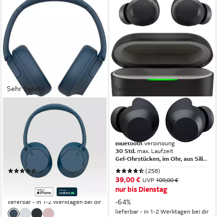
Sehr beliebt
Sehr beliebt
SONY
LG
WH-CH720N Over-Ear-
xboom Buds Lite wireless In-
Kopfhörer
Ear-Kopfhörer
Bluetooth, kabelgebunden
Verbindung
Bluetooth
Verbindung
50 Std.
max. Laufzeit
30 Std.
max. Laufzeit
ohrumschließend
Sitzart
Gel-Ohrstücken, im Ohr, aus Silikon
(306)
(258)
ab 64,99 €
39,00 €
UVP
149,99 €
UVP
109,00 €
nur bis Dienstag
-57%
-64%
lieferbar - in 1-2 Werktagen bei dir
lieferbar - in 1-2 Werktagen bei dir