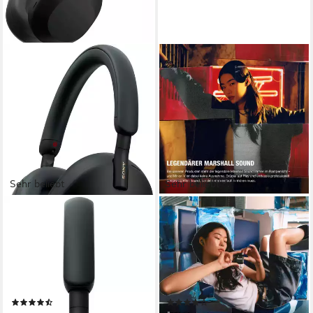
Sehr beliebt
Sehr beliebt
SONY
MARSHALL
WH1000XM5 Over-Ear-
Minor IV True Wireless
Kopfhörer
wireless In-Ear-Kopfhörer
Bluetooth, kabelgebunden
Verbindung
Bluetooth
Verbindung
40 Std.
max. Laufzeit
30 Std.
max. Laufzeit
ohrumschließend, Noise Cancelling
Sitzart
0,06 kg
Gewicht
(161)
(68)