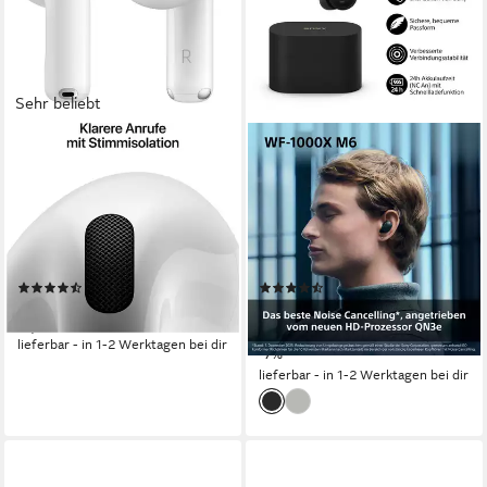
Sehr beliebt
APPLE
SONY
AirPods 4 ANC wireless In-
WF-1000XM6 wireless In-
Ear-Kopfhörer
Ear-Kopfhörer
Bluetooth
Verbindung
Bluetooth
Verbindung
5 Std.
max. Laufzeit
8 Std.
max. Laufzeit
0,04 kg
Gewicht
im Ohr
Sitzart
(562)
(12)
192,35 €
279,00 €
UVP
299,00 €
17,57 €
mtl. in 12 Raten
13,86 €
mtl. in 24 Raten
lieferbar - in 1-2 Werktagen bei dir
-7%
lieferbar - in 1-2 Werktagen bei dir