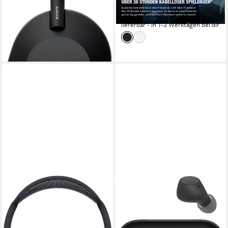
ab 219,00 €
ab 99,00 €
UVP
379,00 €
UVP
129,00 €
20,00 €
mtl. in 12 Raten
-23%
-42%
lieferbar - in 1-2 Werktagen bei dir
lieferbar - in 1-2 Werktagen bei dir