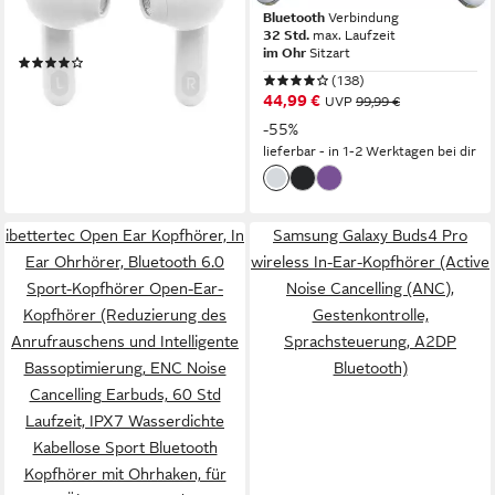
Bluetooth
Verbindung
Bluetooth
Verbindung
0,3 kg
Gewicht
32 Std.
max. Laufzeit
im Ohr
Sitzart
(196)
(138)
37,99 €
UVP
99,99 €
44,99 €
UVP
99,99 €
-62%
-55%
lieferbar in 3 Wochen
lieferbar - in 1-2 Werktagen bei dir
ibettertec Open Ear Kopfhörer, In
Samsung Galaxy Buds4 Pro
Ear Ohrhörer, Bluetooth 6.0
wireless In-Ear-Kopfhörer (Active
Sport-Kopfhörer Open-Ear-
Noise Cancelling (ANC),
Kopfhörer (Reduzierung des
Gestenkontrolle,
Anrufrauschens und Intelligente
Sprachsteuerung, A2DP
Bassoptimierung, ENC Noise
Bluetooth)
Cancelling Earbuds, 60 Std
Laufzeit, IPX7 Wasserdichte
Kabellose Sport Bluetooth
Kopfhörer mit Ohrhaken, für