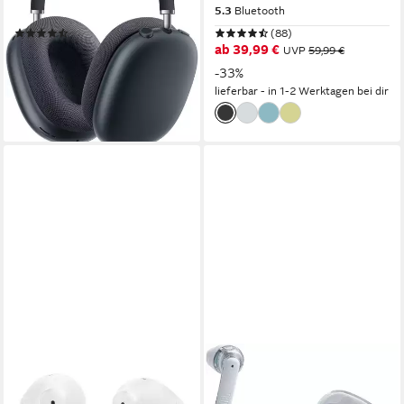
ohrumschliessend
Sitzart
5.3
Bluetooth
(23)
(88)
579,00 €
ab 39,99 €
UVP
59,99 €
16,81 €
mtl. in 48 Raten
-33%
lieferbar - in 1-2 Werktagen bei dir
lieferbar - in 1-2 Werktagen bei dir