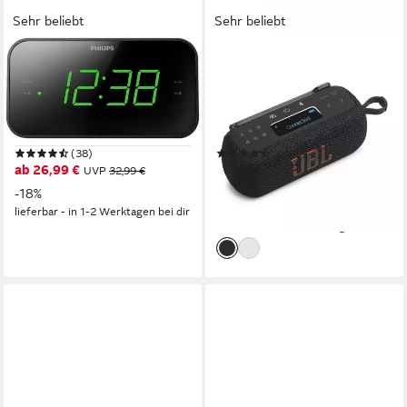
Sehr beliebt
Sehr beliebt
PHILIPS
JBL
TAR 3306 Radio
Tuner 3 Digitalradio (DAB)
4 W
Leistung
7 W
Leistung
Netzbetrieb, Batterie
Stromversorgung
Akku (fest eingebaut)
Stromversorgung
0,3 kg
Gewicht
0,67 kg
Gewicht
(38)
(35)
ab 26,99 €
104,58 €
UVP
32,99 €
UVP
129,99 €
9,55 €
mtl. in 12 Raten
-18%
-20%
lieferbar - in 1-2 Werktagen bei dir
lieferbar - in 3-4 Werktagen bei dir