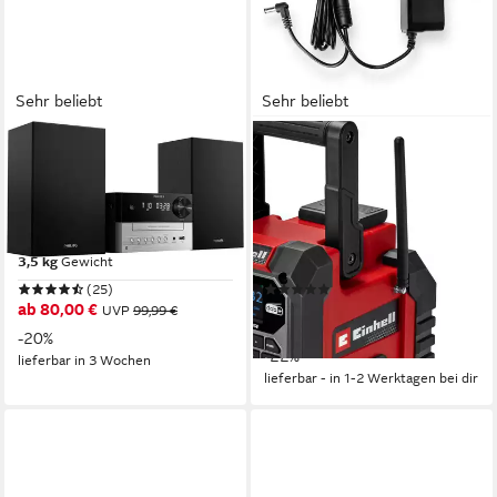
Sehr beliebt
Sehr beliebt
PHILIPS
EINHELL
TAM3205M2/12
TE-CR 18 Li DAB+/FM/BT -
Stereoanlage
Solo Baustellenradio
20 W
Leistung
10 W
Leistung
Netzbetrieb
Stromversorgung
Akku (wechselbar)
Stromversorgung
3,5 kg
Gewicht
3,1 kg
Gewicht
(25)
(29)
ab 80,00 €
125,00 €
UVP
99,99 €
UVP
159,95 €
11,42 €
mtl. in 12 Raten
-20%
-22%
lieferbar in 3 Wochen
lieferbar - in 1-2 Werktagen bei dir