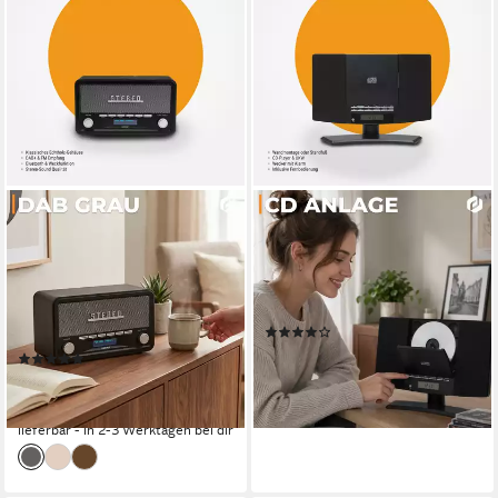
DENVER
DENVER
DAB-18DGR Digitalradio
MC-5220B Stereoanlage
(DAB)
2 W
Leistung
230V ~50GHz, AC/DC Adapter; Alarm Backup möglich mit 2x AAA Batterien (nicht inklusive)
4 W
Leistung
0.92 kg
Gewicht
Netzbetrieb
Stromversorgung
1.12 kg
Gewicht
(39)
ab 49,90 €
UVP
69,95 €
(12)
ab 59,95 €
UVP
89,95 €
-29%
lieferbar - in 2-3 Werktagen bei dir
-33%
lieferbar - in 2-3 Werktagen bei dir