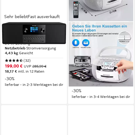
Sehr beliebt
Fast ausverkauft
PHILIPS
GREADIO
TAM6805 Stereoanlage
Tragbarer CD-Player
Kassettenrekorder mit
50 W
Leistung
Netzbetrieb
Stromversorgung
Bluetooth FM Radio, weiß
4,43 kg
Gewicht
Radio
(32)
Batterie, AC-Netzkabel
Stromversorgung
199,00 €
UVP
285,99 €
1,5 kg
Gewicht
18,17 €
mtl. in 12 Raten
(1)
-30%
69,99 €
UVP
99,99 €
lieferbar - in 2-3 Werktagen bei dir
-30%
lieferbar - in 3-4 Werktagen bei dir