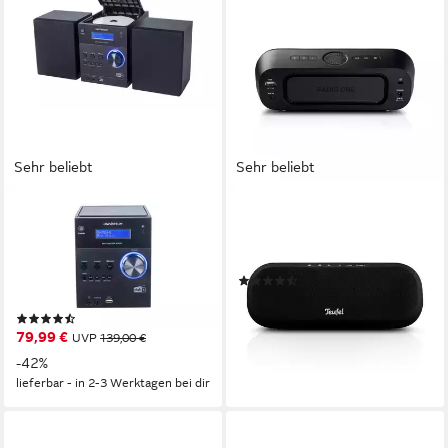
Sehr beliebt
Sehr beliebt
UNIVERSUM
TEUFEL
MS 300 black Kompaktanlage
RADIO ONE Internet-Radio
(Stereoanlage mit CD, DAB+,
20 W
Leistung
UKW Radio, Bluetooth, AUX
(49)
In und USB)
144,99 €
13,24 €
mtl. in 12 Raten
(73)
lieferbar - in 3-4 Werktagen bei dir
79,99 €
UVP
139,00 €
-42%
lieferbar - in 2-3 Werktagen bei dir