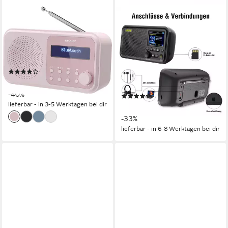
SHARP
LEICKE
DR-P420 Radio
Tragbares DAB+ Radio DAB+
und UKW Radio, Küchenradio,
2 W
Leistung
Batterie
Stromversorgung
2,4" Farbdisplay Radio
0,4 kg
Gewicht
5 W
Leistung
(52)
Netzadapter mit USB
Stromversorgung
ab 35,31 €
UVP
59,00 €
0,60 kg
Gewicht
-40%
(91)
lieferbar - in 3-5 Werktagen bei dir
ab 39,99 €
UVP
59,99 €
-33%
lieferbar - in 6-8 Werktagen bei dir