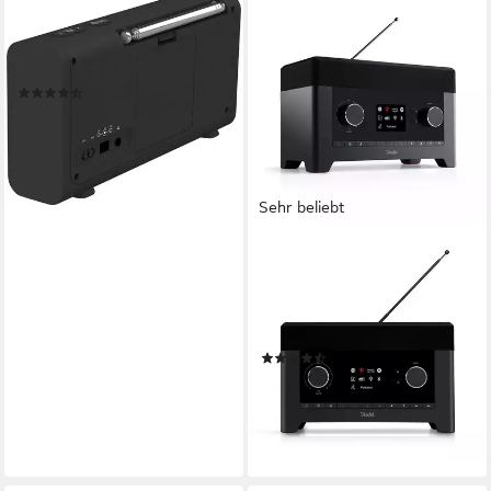
KARCHER
DAB 2405 Digitalradio (DAB)
Batterie, externes Netzteil
Stromversorgung
(329)
34,99 €
UVP
49,99 €
-30%
lieferbar - in 2-3 Werktagen bei dir
Sehr beliebt
TEUFEL
RADIO 3SIXTY Internet-
Radio
30 W
Leistung
(51)
329,99 €
16,39 €
mtl. in 24 Raten
lieferbar - in 3-4 Werktagen bei dir