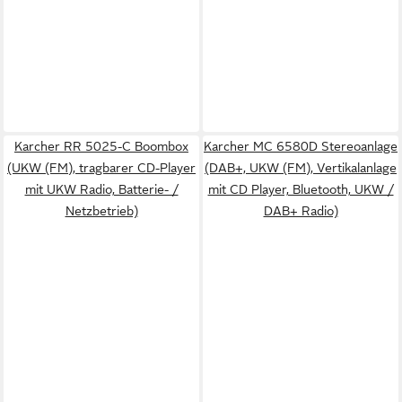
Karcher RR 5025-C Boombox
Karcher MC 6580D Stereoanlage
(UKW (FM), tragbarer CD-Player
(DAB+, UKW (FM), Vertikalanlage
mit UKW Radio, Batterie- /
mit CD Player, Bluetooth, UKW /
Netzbetrieb)
DAB+ Radio)