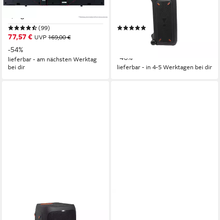
Bluetooth
Netzwerkstandard
A2DP Bluetooth, Bluetooth, AVRCP Bluetooth
20 W
Gesamtleistung
240 W
Gesamtleistung
2,1 kg
Gewicht
18 Std.
Max. Akkulaufzeit
(99)
(247)
77,57 €
349,00 €
UVP
169,00 €
UVP
579,99 €
17,33 €
mtl. in 24 Raten
-54%
-40%
lieferbar - am nächsten Werktag
bei dir
lieferbar - in 4-5 Werktagen bei dir