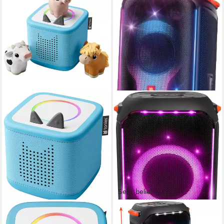
Sehr beliebt
TONIES
JBL
Toniebox 2 Starter Set My
PartyBox 710 Party-