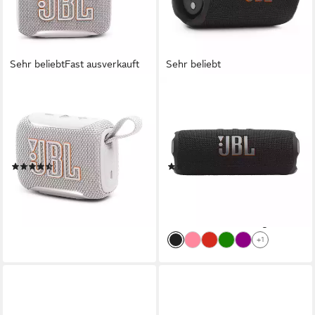
Sehr beliebt
Fast ausverkauft
Sehr beliebt
JBL
JBL
GO 5 Bluetooth-Lautsprecher
Flip 7 Bluetooth-Lautsprecher
A2DP Bluetooth, Bluetooth, AVRCP Bluetooth
Bluetooth
Netzwerkstandard
Netzwerkstandard
4,8 W
Gesamtleistung
35 W
Gesamtleistung
10 Std.
Max. Akkulaufzeit
0,83 kg
Gewicht
(21)
(81)
46,99 €
107,90 €
UVP
149,99 €
lieferbar - in 3-4 Werktagen bei dir
9,85 €
mtl. in 12 Raten
-28%
+1
lieferbar - in 3-4 Werktagen bei dir
+1