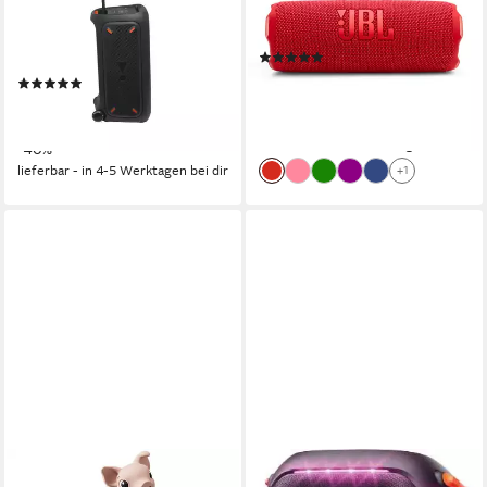
35 W
Gesamtleistung
A2DP Bluetooth, Bluetooth, AVRCP Bluetooth
Netzwerkstandard
0,83 kg
Gewicht
240 W
Gesamtleistung
18 Std.
Max. Akkulaufzeit
(81)
107,90 €
UVP
149,99 €
(247)
9,85 €
mtl. in 12 Raten
349,00 €
UVP
579,99 €
-28%
17,33 €
mtl. in 24 Raten
lieferbar - in 3-4 Werktagen bei dir
-40%
lieferbar - in 4-5 Werktagen bei dir
+1