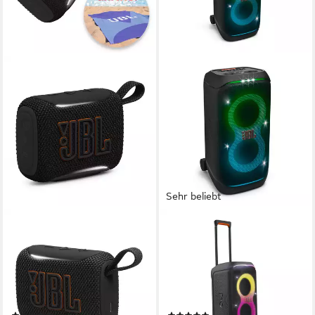
Sehr beliebt
JBL
JBL
Set: GO 5 + Strandtuch
PartyBox Stage 320 Party-
Bluetooth-Lautsprecher
Lautsprecher
A2DP Bluetooth, Bluetooth, AVRCP Bluetooth
Bluetooth
Netzwerkstandard
Netzwerkstandard
4,8 W
Gesamtleistung
240 W
Gesamtleistung
8 Std.
Max. Akkulaufzeit
17,4 kg
Gewicht