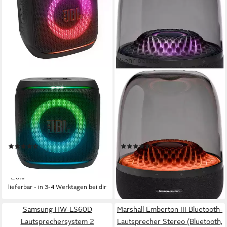
Sehr beliebt
JBL
HARMAN/KARDON
PartyBox ENCORE 2 Party-
Aura Studio 4 Bluetooth-
Lautsprecher
Lautsprecher
Bluetooth
Netzwerkstandard
Bluetooth
Netzwerkstandard
100 W
Gesamtleistung
100 W
Gesamtleistung
9,15 kg
Gewicht
3,6 kg
Gewicht
(13)
(47)
259,00 €
219,99 €
UVP
349,99 €
UVP
329,99 €
12,86 €
mtl. in 24 Raten
20,09 €
mtl. in 12 Raten
-26%
-33%
lieferbar - in 3-4 Werktagen bei dir
lieferbar - in 3-4 Werktagen bei dir
Samsung HW-LS60D
Marshall Emberton III Bluetooth-
Lautsprechersystem 2
Lautsprecher Stereo (Bluetooth,