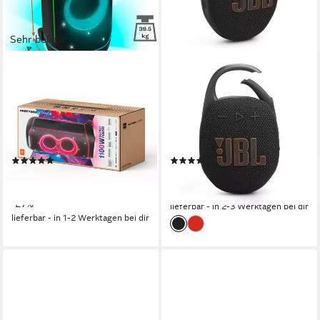
Sehr beliebt
JBL
JBL
PartyBox Ultimate Party-
Set: Clip 5 + Strandtasche
Lautsprecher
Bluetooth-Lautsprecher
Bluetooth
Netzwerkstandard
A2DP Bluetooth, Bluetooth, AVRCP Bluetooth
1100 W
Gesamtleistung
7 W
Gesamtleistung
39,5 kg
Gewicht
12 Std.
Max. Akkulaufzeit
(92)
(10)
1.094,00 €
59,00 €
UVP
1.499,00 €
UVP
69,99 €
31,76 €
mtl. in 48 Raten
-16%
-27%
lieferbar - in 2-3 Werktagen bei dir
lieferbar - in 1-2 Werktagen bei dir