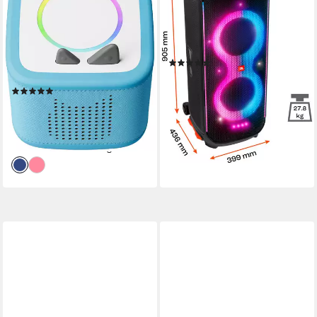
First Tonies Bauernhof
Lautsprecher
Lautsprecher
Bluetooth
Netzwerkstandard
800 W
Gesamtleistung
Bluetooth, WLAN
Netzwerkstandard
42 W
Gesamtleistung
(277)
0,81 kg
Gewicht
599,00 €
UVP
799,99 €
17,39 €
mtl. in 48 Raten
(6)
ab 124,99 €
UVP
139,99 €
-25%
11,42 €
mtl. in 12 Raten
lieferbar - in 1-2 Werktagen bei dir
-11%
lieferbar - in 3-5 Werktagen bei dir