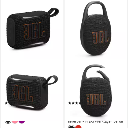
JBL
JBL
Set: GO 5 + Strandtuch
Set: Clip 5 + Strandtasche
Bluetooth-Lautsprecher
Bluetooth-Lautsprecher
A2DP Bluetooth, Bluetooth, AVRCP Bluetooth
Netzwerkstandard
A2DP Bluetooth, Bluetooth, AVRCP Bluetooth
4,8 W
Gesamtleistung
7 W
Gesamtleistung
8 Std.
Max. Akkulaufzeit
12 Std.
Max. Akkulaufzeit
(5)
(10)
49,99 €
59,00 €
UVP
69,99 €
lieferbar - in 2-3 Werktagen bei dir
-16%
lieferbar - in 2-3 Werktagen bei dir