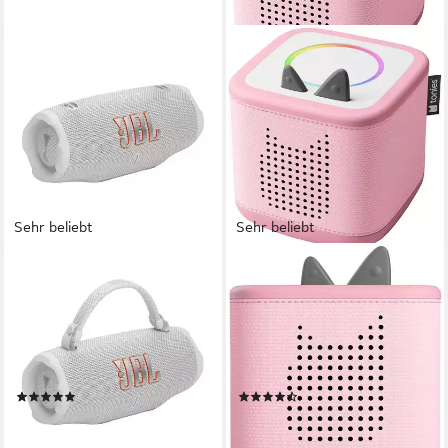
Sehr beliebt
Sehr beliebt
JBL
TONIES
CHARGE 6 Bluetooth-
Toniebox 2 Starter Set
Lautsprecher
Lautsprecher
Bluetooth
Netzwerkstandard
Bluetooth, WLAN
Netzwerkstandard
45 W
Gesamtleistung
42 W
Gesamtleistung
1,37 kg
Gewicht
0,81 kg
Gewicht
(135)
(103)
135,99 €
ab 124,99 €
UVP
199,99 €
12,42 €
mtl. in 12 Raten
11,42 €
mtl. in 12 Raten