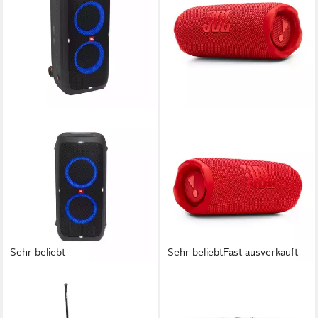
Sehr beliebt
Sehr beliebt
Fast ausverkauft
JBL
JBL
PartyBox 310 Party-
Flip 7 Bluetooth-Lautsprecher
Lautsprecher
Bluetooth
Netzwerkstandard