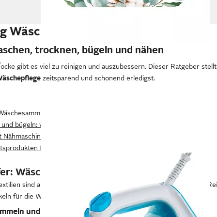
g Wäschepflege
schen, trocknen, bügeln und nähen
chbezug
ocke gibt es viel zu reinigen und auszubessern. Dieser Ratgeber stellt
äschepflege
zeitsparend und schonend erledigst.
: Wäschesammler und Wäschenetze
 und bügeln: von Wäscheständer bis Bügelbrett
it Nähmaschine und Stickmaschine
ltsprodukten für die Wäschepflege wichtig?
lfer: Wäschesammler und Wäschenetze
xtilien sind aus hygienischen Gründen regelmäßig zu säubern. Die Re
keln für die Wäschepflege erleichtern.
mmeln und sortieren