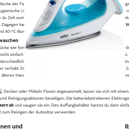
che der Familie? Damit im Kinder- und Schlafzimmer nicht alles unge
ygienische Lösung. Darin lagert die durchgeschwitzte Sportkleidung 
is du Zeit zum Waschen findest. Als einfacher Lagerplatz sind Wäsch
. Dagegen kannst du in einem Wäschesortierer
die Textilien bereits 
nd 40-°C-Buntwäsche für eine Maschinenladung vorhanden ist.
 waschen
tücke wie feine Strumpfhosen, Stützstrümpfe, BHs oder Schuhe werd
nicht einfach zusammen mit anderen Textilien in die Trommel steckst
unterschiedlichen Größen erhältlichen Beutel mit Reißverschluss verhind
er verhakt. Dadurch bleibt das
Gewebe der Kleidungsstücke intakt.
Sc
 älteren Handtüchern: So schlagen sie nicht permanent gegen die Inn
050 BL - 2.000 W, 120 g Dampfstoß, 220 ml Wassertank
ng, Decken oder Möbeln Flusen angesammelt, lassen sie sich mit eine
und Reinigungsaktionen beseitigen. Die batteriebetriebenen Elektrog
sern ab
und saugen sie ein. Den Auffangbehälter kannst du dann einf
ut zum Reinigen der Autositze verwenden.
knen und bügeln: von Wäscheständer bis Bügel