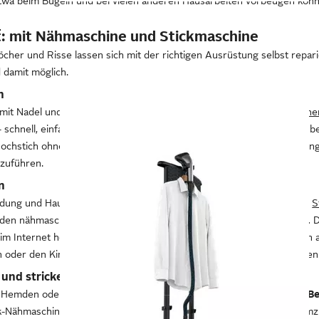
twa beim Bügeln und bei vielen anderen Hausarbeiten vorbeugen könn
ß, 2,0 l Wassertank
: mit Nähmaschine und Stickmaschine
cher und Risse lassen sich mit der richtigen Ausrüstung selbst repar
 damit möglich.
n
it Nadel und Faden ist mühsam und will geübt sein. Mit
Nähmaschine
 schnell, einfach und präzise. Durch Programmvorwahlen kannst du b
lochstich ohne Vorkenntnisse auswählen. Automatische Näheinstellung
zuführen.
n
dung und Haushaltstextilien verzieren und aufwerten, bietet dir eine
S
t den nähmaschinenähnlichen Geräten
lassen sich Muster aufsticken.
D
im Internet herunterladen. Das Repertoire reicht von der Applikation
oder den Kindergeburtstag bis hin zu selbst gestalteten Tischdecken
 und stricken
Hemden oder T-Shirts zu schneidern, ist die
höhere Kunst des DIY-Be
-Nähmaschine hilft dir eine
Schneiderpuppe
, deine Vorstellungen umz