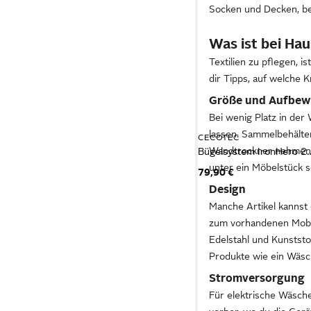
Socken und Decken, be
Was ist bei Ha
Textilien zu pflegen, i
dir Tipps, auf welche K
Größe und Aufbe
Bei wenig Platz in der
lassen. Sammelbehälte
CECOTEC
Wandtrockner nehmen ke
Bügelsystem IronHero 200
unter ein Möbelstück s
79,90 €
Design
Manche Artikel kannst 
zum vorhandenen Mobi
Edelstahl und Kunststo
Produkte wie ein Wäsc
Stromversorgung
Für elektrische Wäsch