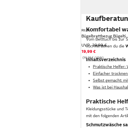
Kaufberatun
Komfortabel wa
RIIJK
Bügelbrettbezug Bügeltis
Vom Betttuch bis zur S
UVP
29,99 €
vor, mit denen du die
W
19,99 €
(19,99 € / 1Stk)
Inhaltsverzeichnis
Praktische Helfer
Einfacher trocknen
Selbst gemacht: m
Was ist bei Hausha
Praktische He
Kleidungsstücke und Te
mit den folgenden Arti
Schmutzwäsche sa