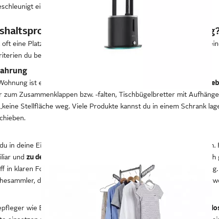
schleunigt eine
Strickmaschine
die Fertigstellung enorm.
ushaltsprodukten für die Wäschepflege wichtig
st oft eine Platzfrage. Auch das Aussehen der Haushaltshelfer spielt ei
riterien du beim Kauf achten solltest.
wahrung
 Wohnung ist es wichtig, dass sich die Wäschepflegeprodukte
nach Geb
r zum Zusammenklappen bzw. -falten, Tischbügelbretter mit Aufhäng
ine Stellfläche weg. Viele Produkte kannst du in einem Schrank lager
0 Vertical Station
chieben.
du in deine Einrichtung integrieren, etwa Wäschetruhen und -tonnen. 
liar und
zu deinem Einrichtungsstil passen.
Korbgeflecht eignet sich 
ff in klaren Formen wirken harmonisch in einer modernen Umgebung. P
hesammler, den du auch als Hocker im Schlaf- oder Badezimmer verw
epfleger wie Bügeleisen und Nähmaschinen brauchst du eine
Steckdos