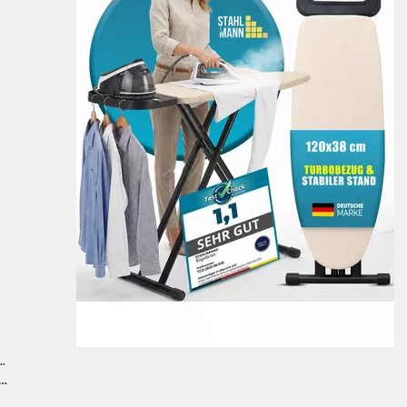
NN COMMERCE GMBH
corpio Oval [120 × 38 cm], Made in EU, TestCheck 1,1, Mesh