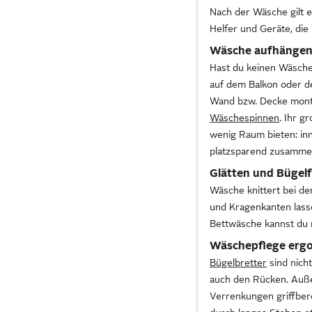
Nach der Wäsche gilt e
Helfer und Geräte, die
Wäsche aufhänge
Hast du keinen Wäsche
auf dem Balkon oder d
Wand bzw. Decke montie
Wäschespinnen
. Ihr g
wenig Raum bieten: in
platzsparend zusammen
Glätten und Bügelf
Wäsche knittert bei de
und Kragenkanten lass
Bettwäsche kannst du 
Wäschepflege ergo
Bügelbretter
sind nicht
auch den Rücken. Außer
Verrenkungen griffbere