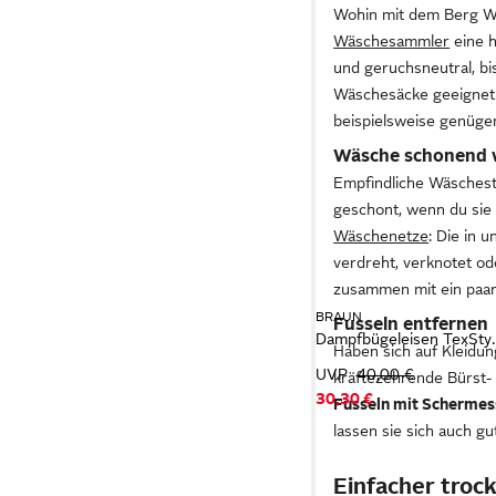
Wohin mit dem Berg Wäs
Wäschesammler
eine h
und geruchsneutral, b
Wäschesäcke geeignet
beispielsweise genüge
Wäsche schonend
Empfindliche Wäsches
geschont, wenn du sie 
Wäschenetze
: Die in 
verdreht, verknotet od
zusammen mit ein paar
BRAUN
Fusseln entfernen
Dampfbügeleisen TexStyle 1 SI 1
Haben sich auf Kleidu
UVP
40,00 €
kräftezehrende Bürst- 
30,30 €
Fusseln mit Schermes
lassen sie sich auch g
Einfacher troc