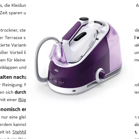
s, die Kleidung zu trocknen und gegebenenfalls zu bügeln. Für diese 
 Zeit sparen und den Komfort erhöhen.
n
trockner, stellt sich die Frage: Wohin mit der feuchten Maschinen- 
er Terrasse sind
Wäscheständer
schnell aufgebaut.
Ein Standmodell w
rte Variante fährst du bei Bedarf einfach aus. Eine feste und kompa
roßer Vorteil liegt darin, dass sie durch die spinnennetzartige Anordnu
nen für kleine und außen für große Wäschestücke. Nach dem Abnehmen 
klappen und stehen so im Garten oder Hof nicht im Weg.
alten nachziehen
r Reinigung. Mit einem
Bügeleisen
wird alles wieder schön glatt. Gewol
en sich
durch Hitze und Dampf
wieder akkurat nachziehen. Große Me
mit einer
Bügelmaschine
schneller bearbeiten.
nomisch erledigen
 nur eine gleitfähige Unterlage für das Bügeleisen, sondern entlasten
dem kannst du das heiße Eisen sicher auf einer speziellen Ablage ab
it ist.
Stehhilfen
bieten leichte,
flexibel nutzbare Sitzmöglichkeiten,