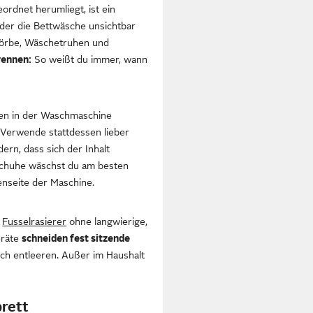
ordnet herumliegt, ist ein
oder die Bettwäsche unsichtbar
ekörbe, Wäschetruhen und
trennen:
So weißt du immer, wann
en in der Waschmaschine
. Verwende stattdessen lieber
ern, dass sich der Inhalt
huhe wäschst du am besten
enseite der Maschine.
m
Fusselrasierer
ohne langwierige,
eräte
schneiden fest sitzende
ach entleeren. Außer im Haushalt
brett