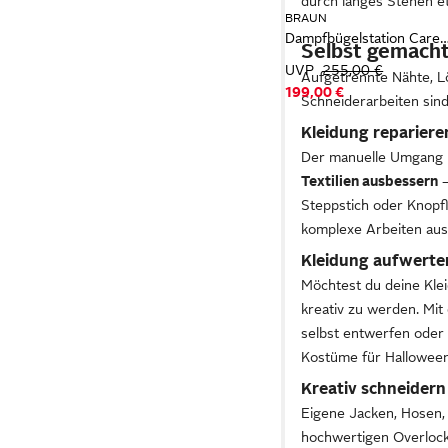
durch langes Stehen e
BRAUN
Dampfbügelstation CareStyle 5 IS 5247 VI - 7,5 bar, 500 g Dampfsto
Selbst gemacht
UVP
255,00 €
Aufgetrennte Nähte, Lö
199,00 €
Schneiderarbeiten sind
Kleidung repariere
Der manuelle Umgang m
Textilien ausbessern
–
Steppstich oder Knopf
komplexe Arbeiten aus
Kleidung aufwerte
Möchtest du deine Klei
kreativ zu werden. Mi
selbst entwerfen oder 
Kostüme für Halloween 
Kreativ schneidern
Eigene Jacken, Hosen, 
hochwertigen Overlock