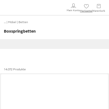
Mein Konto
Merkzettel
Warenkorb
…
Möbel
Betten
Boxspringbetten
14.072 Produkte