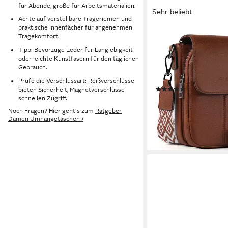
für Abende, große für Arbeitsmaterialien.
Sehr beliebt
Achte auf verstellbare Trageriemen und
praktische Innenfächer für angenehmen
TAN.TOMI
Tragekomfort.
Umhängetasche Dame
Tipp: Bevorzuge Leder für Langlebigkeit
Crossbody Bag Handy
oder leichte Kunstfasern für den täglichen
Umhängen Damen Klei
Gebrauch.
Ciryrucksack damen, f
Prüfe die Verschlussart: Reißverschlüsse
(99)
bieten Sicherheit, Magnetverschlüsse
Reise Campus Sport 
32,93 €
schnellen Zugriff.
UVP
50,00 €
-34%
Noch Fragen? Hier geht's zum
Ratgeber
Damen Umhängetaschen ›
lieferbar - in 2-3 Werktag