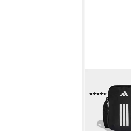
ADIDAS PERFORMANCE
Umhängetasche ADI
ORGANIZER
(9)
14,99 €
UVP
18,00 €
-17%
lieferbar - in 1-2 Werktag