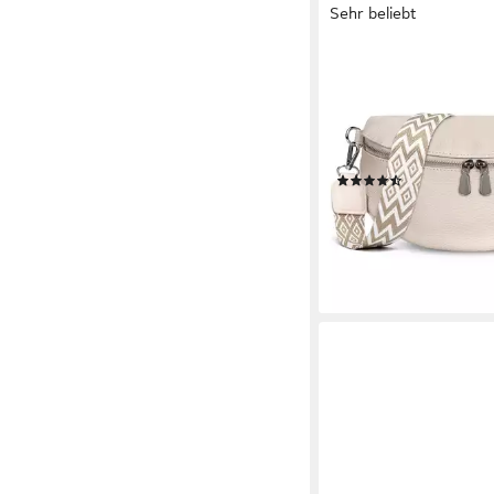
Sehr beliebt
TAN.TOMI
Schultertasche Umhä
Damen Klein Bauchta
Stylisch Crossbag,
Bauchtasche,Umhänge
(26)
Echtleder
19,93 €
UVP
42,00 €
-53%
lieferbar - in 2-3 Werktag