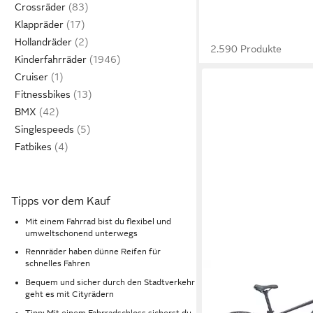
Crossräder
Klappräder
Hollandräder
2.590 Produkte
Kinderfahrräder
Cruiser
Fitnessbikes
BMX
Singlespeeds
Fatbikes
Tipps vor dem Kauf
Mit einem Fahrrad bist du flexibel und
umweltschonend unterwegs
Rennräder haben dünne Reifen für
schnelles Fahren
Bequem und sicher durch den Stadtverkehr
geht es mit Cityrädern
Tipp: Mit einem Fahrradschloss sicherst du