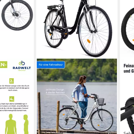
opperhead 2
t
€
Sehr beliebt
Sehr 