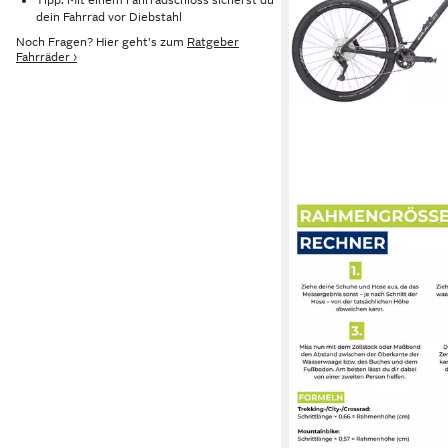
dein Fahrrad vor Diebstahl
Noch Fragen? Hier geht's zum
Ratgeber
Fahrräder ›
BULLS
Mountainbike Bulls C
29'' schwarz 2025
40 cm
Rahmenhöhe
20
Gänge
125 kg
Zul. Gesamtgewich
706,00 €
UVP
1.099,00 
20,50 €
mtl. in 48 Raten
-36%
in 5-6 Werktagen bei dir