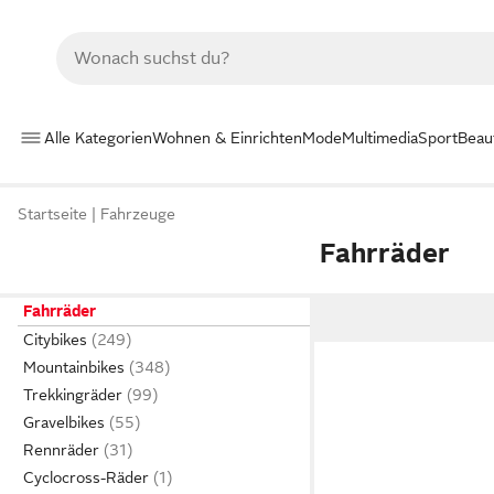
Alle Kategorien
Wohnen & Einrichten
Mode
Multimedia
Sport
Beau
Startseite
Fahrzeuge
Fahrräder
Fahrräder
Citybikes
Mountainbikes
Trekkingräder
Gravelbikes
Rennräder
Cyclocross-Räder