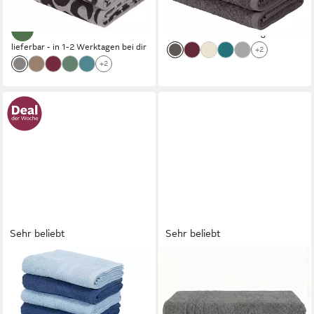
lieferbar - in 1-2 Werktagen bei dir
lieferbar - in 1-2 Werktagen bei dir
+2
+2
Sehr beliebt
Sehr beliebt
OTTO HOME
KOMFORTEC
Handtuch Set Anna, 2
Saunatuch Frotte aus 100%
Duschtücher 70x140, 4
Baumwolle, Frottee (Packung,
Handtücher 50x100,
2-St), 80x200 Saunatücher