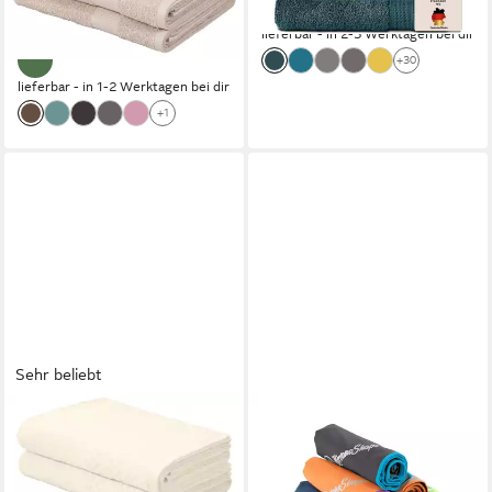
Farben mit Bordüre, 100%
Groß
-64%
Baumwoll-Handtücher
lieferbar - in 2-3 Werktagen bei dir
+30
lieferbar - in 1-2 Werktagen bei dir
+1
Sehr beliebt
OTTO HOME
NIRVANASHAPE
Duschtücher Regona,
Sporthandtuch Mikrofaser
Duschtücher 70x140cm,
Handtuch, Badehandtuch,