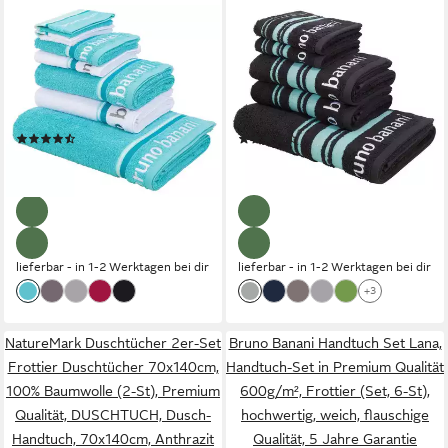
BRUNO BANANI
BRUNO BANANI
Handtuch Set Maja, 1
Handtuch Set Daniel, 1
Duschtuch, 2 Handtücher, 2
Duschtuch 70x140, 2
Gästehandtücher, 2
Handtücher 50x100, 2
Waschhandschuhe,
Gästetücher 30x50,
(3161)
(2822)
Walkfrottee (Set, 7-St), mit
Walkfrottee (Set, 5-St),
28,49 €
31,99 €
UVP
49,99 €
UVP
46,99 €
Bordüre und Markenlogo, 7
Streifen-Bordüre &
-43%
-32%
teiliges Handtücher Set, 100%
Markenlogo, weich, 100%
Baumwolle
Baumwolle
lieferbar - in 1-2 Werktagen bei dir
lieferbar - in 1-2 Werktagen bei dir
+3
NatureMark Duschtücher 2er-Set
Bruno Banani Handtuch Set Lana,
Frottier Duschtücher 70x140cm,
Handtuch-Set in Premium Qualität
100% Baumwolle (2-St), Premium
600g/m², Frottier (Set, 6-St),
Qualität, DUSCHTUCH, Dusch-
hochwertig, weich, flauschige
Handtuch, 70x140cm, Anthrazit
Qualität, 5 Jahre Garantie