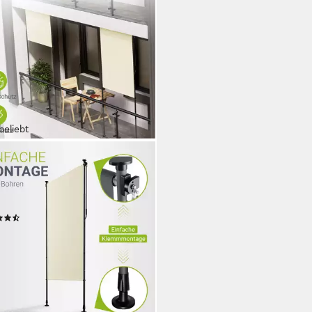
beliebt
YS
rechtmarkise Barbados
mmontage ohne Bohren,
nverstellbar, wasserabweisend
(77)
9,48 €
84,99 €
%
rbar - in 3-4 Werktagen bei dir