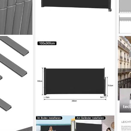
FIVMEN
TEC
C
Seitenmarkise Ausziehbar
Klem