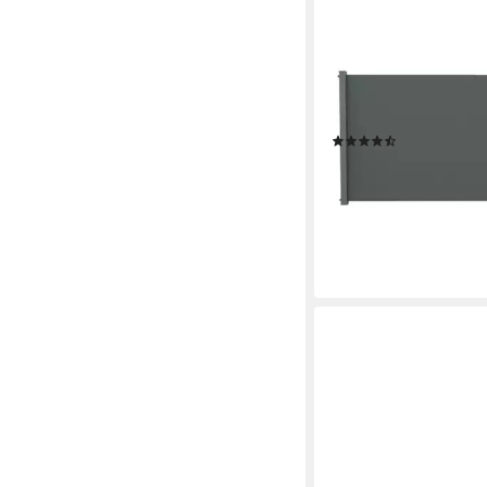
KONIFERA
Seitenmarkise Cadaqu
wetterfest + Privatsp
gegen Wind & Sonne
(9)
ab 53,49 €
UVP
79,50 
-33%
lieferbar in 8 Wochen