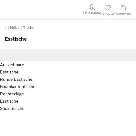
Mein Konto
Merkzettel
Warenkorb
…
Möbel
Tische
Esstische
Ausziehbare
Esstische
Runde Esstische
Baumkantentische
Rechteckige
Esstische
Säulentische