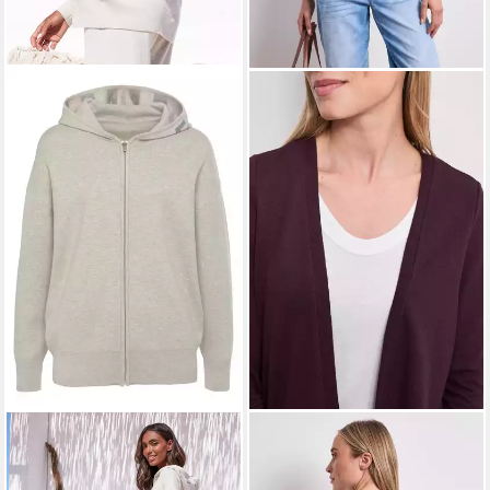
ELBSAND
STREET ONE
Strickjacke aus
Strickjacke Style Nette in
hochwertigen Strick und
offener Passform