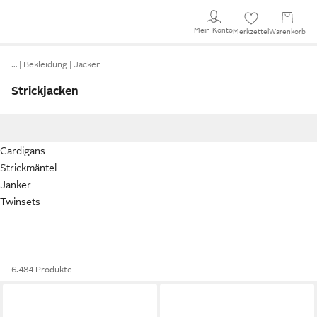
Mein Konto
Merkzettel
Warenkorb
…
Bekleidung
Jacken
Strickjacken
Cardigans
Strickmäntel
Janker
Twinsets
6.484 Produkte