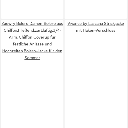
Zaewry Bolero Damen-Bolero aus
Vivance by Lascana Strickjacke
Chiffon,Fließend,zart,luftig,3/4-
mit Haken-Verschluss
Arm, Chiffon Coverup für
festliche Anlässe und
Hochzeiten,Bolero-Jacke für den
Sommer