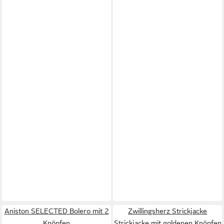
Aniston SELECTED Bolero mit 2
Zwillingsherz Strickjacke
Knöpfen
Strickjacke mit goldenen Knöpfen