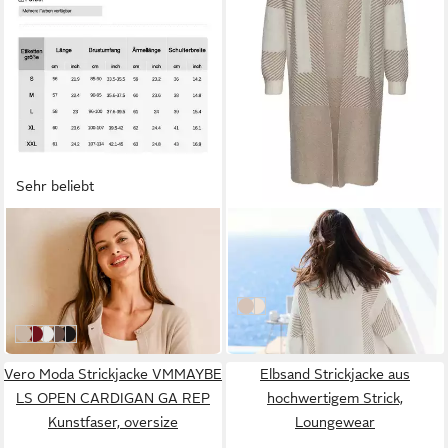
Sehr beliebt
ARACH&CLOZ
LASCANA
Strickjacke Damen Cardigan-
Longstrickjacke aus
Pullover Lässige Strickjacken
flauschigem Strick, Cardigan
36,99 €
79,99 €
Business-Casual-Outfit-
mit langen Ärmeln
UVP
47,13 €
Oberteil
creme-beige
creme-schwarz
-22%
Aprikose
Bordeaux
Weiß
Kaffee
Schwarz
Vero Moda Strickjacke VMMAYBE
Elbsand Strickjacke aus
LS OPEN CARDIGAN GA REP
hochwertigem Strick,
Kunstfaser, oversize
Loungewear