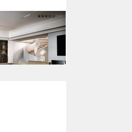
(93)
nktion L-Form, Sofa mit