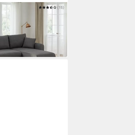
(15)
tur L-Form, 241cm. OTTO.