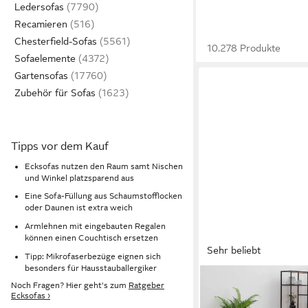
Ledersofas
Recamieren
Chesterfield-Sofas
10.278 Produkte
Sofaelemente
Gartensofas
Zubehör für Sofas
Tipps vor dem Kauf
Ecksofas nutzen den Raum samt Nischen
und Winkel platzsparend aus
Eine Sofa-Füllung aus Schaumstofflocken
oder Daunen ist extra weich
Armlehnen mit eingebauten Regalen
können einen Couchtisch ersetzen
Sehr beliebt
Tipp: Mikrofaserbezüge eignen sich
besonders für Hausstauballergiker
COLLECTION AB
Noch Fragen? Hier geht's zum
Ratgeber
Ecksofa Toni L-Form, 
Ecksofas ›