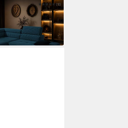
(9)
n, Cord Couch für Wohnzimmer -