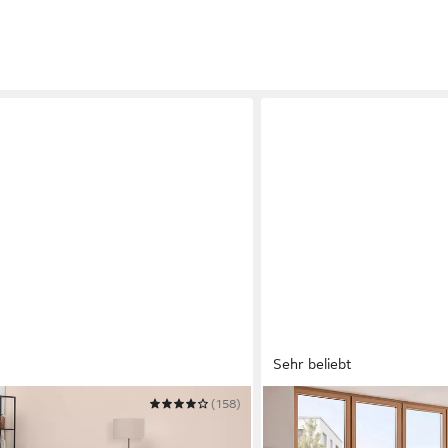
Sehr beliebt
(158)
OTTO HOME
B: 215 cm
Ecksofa Bella Couch L-For
Verlässliche Qualität.