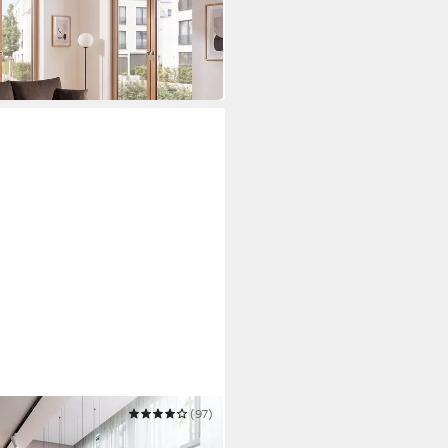
(97)
unktion L-Form, Sofa mit