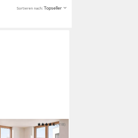
Topseller
Sortieren nach:
(418)
m, B: 234 cm - OTTO.