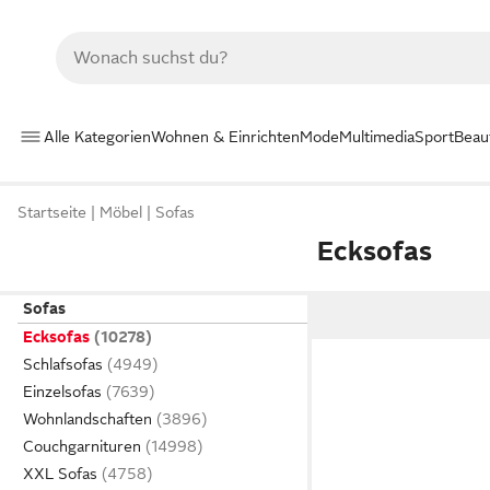
Alle Kategorien
Wohnen & Einrichten
Mode
Multimedia
Sport
Beau
Startseite
Möbel
Sofas
Ecksofas
Sofas
Ecksofas
Schlafsofas
Einzelsofas
Wohnlandschaften
Couchgarnituren
XXL Sofas