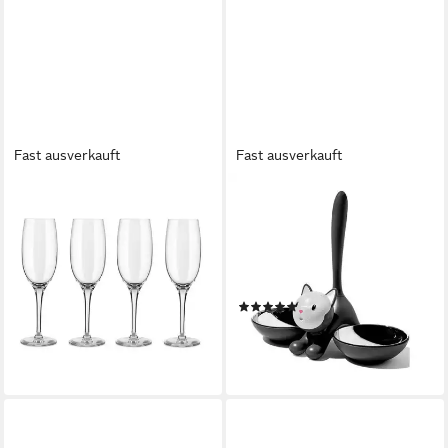
Fast ausverkauft
Fast ausverkauft
ALESSI
ALESSI
Champagnerglas Mami XL, 4-
Katzen-Futterspender
tlg., Kristallglas
Katzennapf schwarz Tigrito,
31,90 €
UVP
50,00 €
Katzennapf schwarz Tigrito,
-36%
0,55 l, Edelstahl 18-10,
lieferbar - in 2-3 Werktagen bei dir
(2)
schwarz
ab 69,90 €
UVP
90,00 €
-22%
lieferbar - in 2-3 Werktagen bei dir