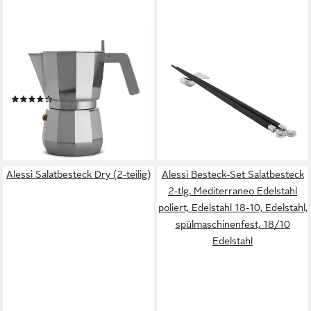
ALESSI
ALESSI
Espressokocher, 0.15l
Essstäbchen Essstäbchen mit
Kaffeekanne, Nicht für
Ablage ANNA
ab 44,90 €
Induktion geeignet
lieferbar - in 2-3 Werktagen bei dir
(1)
ab 36,40 €
UVP
45,00 €
-19%
lieferbar - in 2-3 Werktagen bei dir
Alessi Salatbesteck Dry (2-teilig)
Alessi Besteck-Set Salatbesteck
2-tlg. Mediterraneo Edelstahl
poliert, Edelstahl 18-10, Edelstahl,
spülmaschinenfest, 18/10
Edelstahl