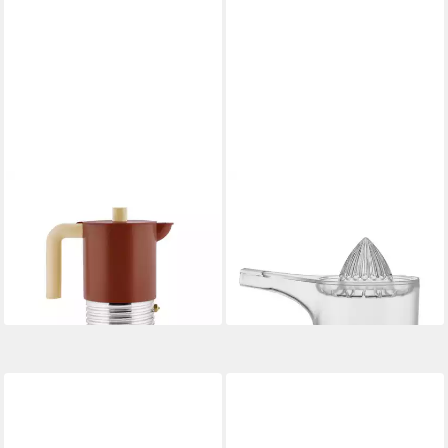
ALESSI
ALESSI
Espressokocher, 0.15l
Zitruspresse Citrus
36,49 €
Kaffeekanne, Für Induktion
UVP
45,00 €
geeignet
-19%
lieferbar - in 2-3 Werktagen bei dir
85,00 €
lieferbar - in 3-4 Werktagen bei dir