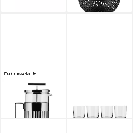
lieferbar - in 2-3 Werktagen bei dir
Fast ausverkauft
ALESSI
ALESSI
Kaffeebereiter
Glas Glass Family Wasserglas,
ab 192,44 €
4-tlg., Kristallglas
lieferbar - in 4-5 Werktagen bei dir
ab 36,90 €
lieferbar - in 2-3 Werktagen bei dir