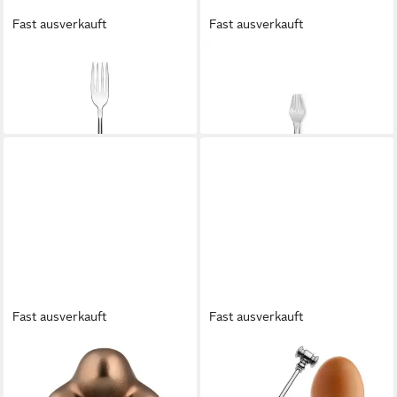
Fast ausverkauft
Fast ausverkauft
ALESSI
ALESSI
Tafelgabel Clivo
Fischgabel Colombina Fish
16,00 €
11,00 €
lieferbar - in 2-3 Werktagen bei dir
lieferbar - in 2-3 Werktagen bei dir
Fast ausverkauft
Fast ausverkauft
ALESSI
ALESSI
Türstopper Dédé Metallic
Eierbecher Eierbecher mit
Brown
Löffel DRESSED