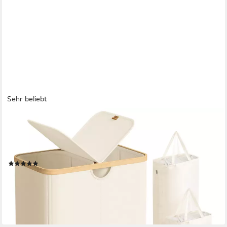
Sehr beliebt
SONGMICS
Wäschekorb 2 Fächer,150 Liter,Deckel,herausnehmbarer
Wäschesack, 2 Fächer,150 Liter,mit Deckel, herausnehmbarer
Wäschesack,weiß-beige
(40)
33,99 €
UVP
45,99 €
-26%
lieferbar - in 4-5 Werktagen bei dir