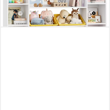
109,99 €
UVP
199,99 €
-45%
lieferbar - in 8-10 Werktagen bei dir
BLUMTAL