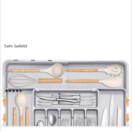
Sehr beliebt
FOUORTUNATE-BEE
Besteckhalter Erweiterbar Besteckkasten für Schubladen,
(Abnehmbar Besteckeinsatz für Schubladen, Praktischer
Schubladeneinsatz, Erweiterbar Schubladen Organizer, Effiziente
und Vielseitiger Küchen Organizer)
(54)
17,99 €
UVP
39,99 €
-55%
lieferbar - in 5-6 Werktagen bei dir