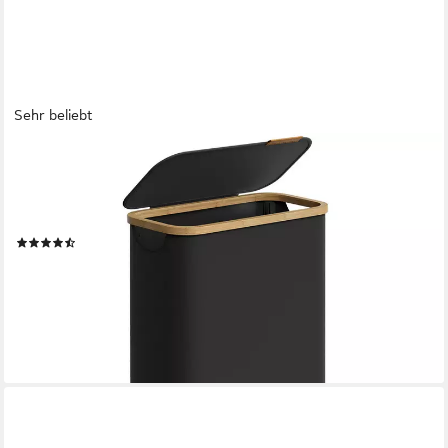
Sehr beliebt
SONGMICS
Wäschekorb mit Deckel, herausnehmbarer Wäschesack, Griffe
aus Bambus, mit Deckel, 65 L, herausnehmbarer Wäschesack,
Griffe aus Bambus
(446)
ab 19,79 €
UVP
40,99 €
nur bis Dienstag
-52%
lieferbar - in 4-5 Werktagen bei dir