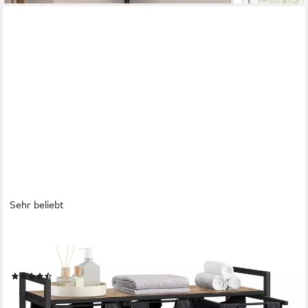
Sehr beliebt
VASAGLE
Wäschekorb 3 Fächer, mit Ablage, ausziehbar und abnehmbar, 3
Fächer, mit Ablage, ausziehbar und abnehmbar, 3 x 38 L
(234)
59,99 €
UVP
79,99 €
-25%