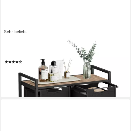
Sehr beliebt
VASAGLE
Wäschekorb 2 Wäschesäcke aus Oxford-Gewebe, abnehmbar, 2
Wäschesäcke aus Oxford-Gewebe, abnehmbar, 2 x 46 L
(291)
49,99 €
UVP
79,99 €
-38%
lieferbar - in 3-4 Werktagen bei dir
+3