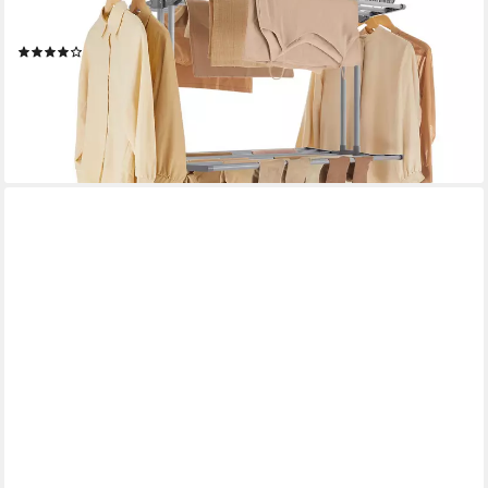
Flügelwäscheständer, einfacher Aufbau, klappbare Flügel, mit
Rollen, 63,5 x 128 x 148 cm
(575)
ab 28,83 €
UVP
49,99 €
-42%
lieferbar - in 4-5 Werktagen bei dir
+2