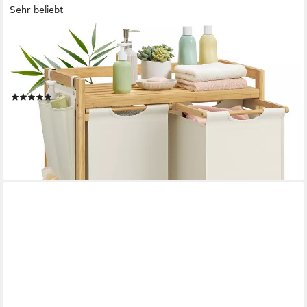
Sehr beliebt
SONGMICS
Wäschekorb 2/3/4 Fächer, Bambus, Wäschesammler
100/150/200 L, Wäschesortierer, 2/3/4 Fächer, Bambus,
Wäschesammler 100/150/200 L, Wäschesortierer
(57)
ab 52,99 €
UVP
70,99 €
-25%
lieferbar - in 4-5 Werktagen bei dir