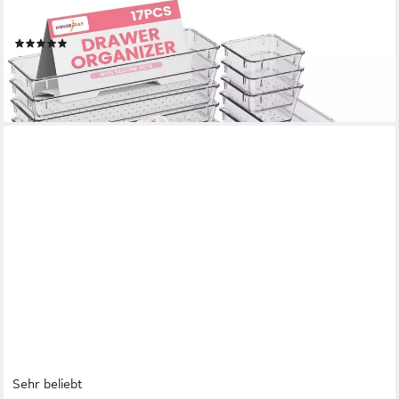
Organizer Schubladen Organizer Set, 4 Größen, für Bad, Küche
& Kosmetik (17 St), Schminktisch Organizer, Klar Kunststoff
(71)
ab 28,97 €
UVP
42,00 €
-31%
lieferbar - in 2-3 Werktagen bei dir
Sehr beliebt