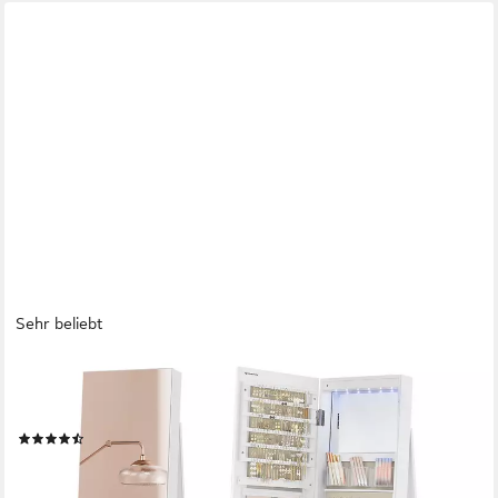
Sehr beliebt
SONGMICS
Schmuckschrank mit LED und Spiegel, 3 Ablagen, 360° drehbar,
weiß
(148)
121,37 €
UVP
169,99 €
-29%