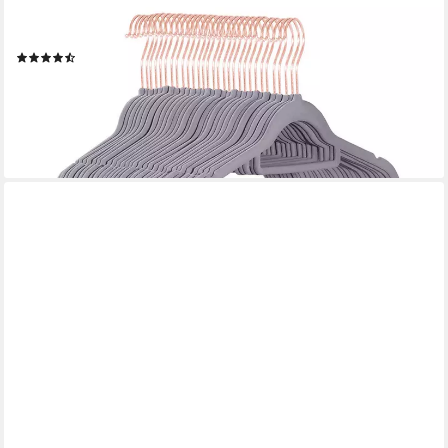
Kleiderbügel Rutschfest - Samtoptik - Platzsparend, (20-tlg),
Premium inkl. Krawattenhalter, 360° drehbar, Anti-Rutsch Bügel
(359)
ab 12,99 €
UVP
17,99 €
-28%
lieferbar - in 2-3 Werktagen bei dir
+5