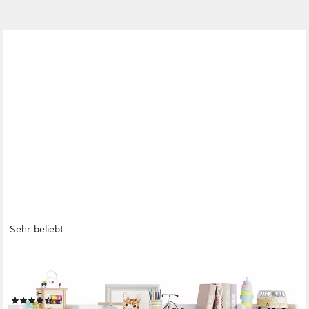
Sehr beliebt
HOMFA
Spielzeugtruhe, Kinderregal Bücherregal Spiegelregal mit 8
Boxen weiß 138x29x94 cm
(57)