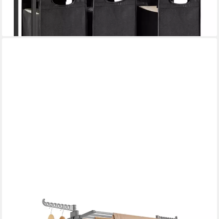
lieferbar - in 3-4 Werktagen bei dir
+1
SONGMICS
Wäscheständer Turm Standtrockner 4 Ebenen,