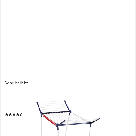
Sehr beliebt
LEIFHEIT
Wäscheständer Standtrockner Pegasus 180 Solid, 18m
Trockenlänge, 105cm Flügelhöhe, Kleinteilehalter, stabiler Stand
(179)
ab 34,99 €
UVP
52,99 €
-34%
lieferbar - in 3-4 Werktagen bei dir