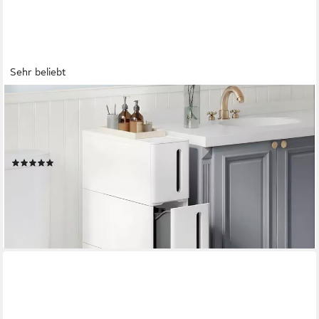
Sehr beliebt
SONGMICS
Beistellwagen Nischenregal, Rollwagen, Rollregal, Küchenregal,
45,2 x 17,3 x 84 cm, mit Rollen, 4 Schubladen, Badregal schmal,
PP-Kunststoff, platzsparend
(109)
43,99 €
UVP
88,84 €
-50%
lieferbar - in 4-5 Werktagen bei dir