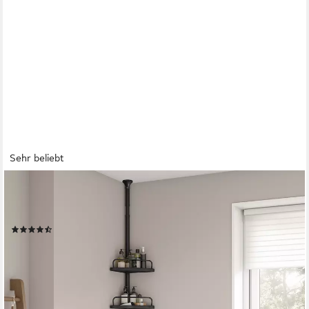
Sehr beliebt
SONGMICS
Duschablage Duschregal, Eckregal Bad, mit 4 Ablagen, Badregal,
85-305 cm, höhenverstellbar
(597)
22,65 €
UVP
29,99 €
-24%
lieferbar - in 4-5 Werktagen bei dir