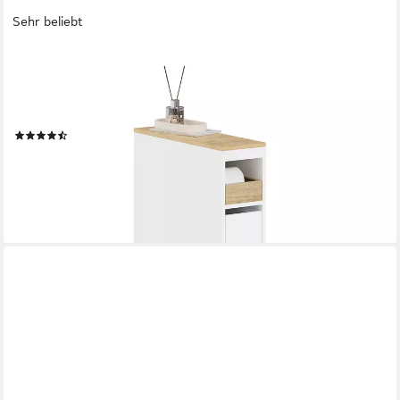
Sehr beliebt
SOBUY
Beistellwagen BZR54, Badezimmerschrank mit Rollen,
Badschrank schmal, Kommode, Küchenwagen schmal
Nischenwagen Badezimmerregal mit Rädern, ausziehbar
(41)
ab 94,95 €
139,95 €
-32%
lieferbar - in 3-4 Werktagen bei dir