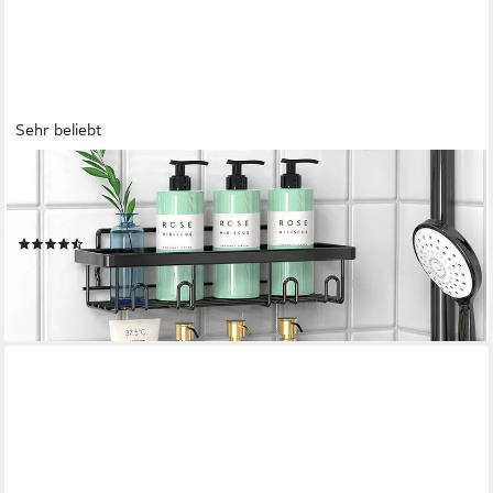
Sehr beliebt
ANYSUN
Duschablage Duschregal Ohne Bohren Badezimmer Organizer,
Set 3-tlg., Badezimmerregal Duschkorb für Bäder Küchen
(27)
23,99 €
UVP
49,99 €
-52%
lieferbar - in 4-5 Werktagen bei dir