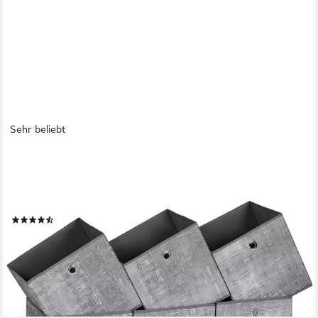
Sehr beliebt
SONGMICS
Aufbewahrungsbox Aufbewahrungsboxen, stoff,
Ordnungsboxen, Organizer (Aufbewahrung, für Würfelregal, mit
Griff), 6er Set, Faltbox, 30x30x30 cm, grau
(151)
ab 14,99 €
UVP
29,99 €
(2,50 €/ 1 Stk)
-50%
lieferbar - in 4-5 Werktagen bei dir
+2