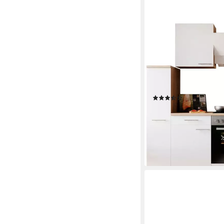
RESPEKTA
Küche Merle, Breite 25
Konfiguration für OT
Herd-Set
Produktdatenblatt
Geschirrspüler
Produktdatenblatt
Dunstabzugshaube
Produktdatenblatt
(2)
2.148,99 €
UVP
2.599,
-17%
lieferbar in 2 Wochen