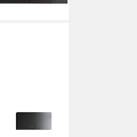
e 340 cm, 90 cm Arbeitshöhe, in
für OTTO