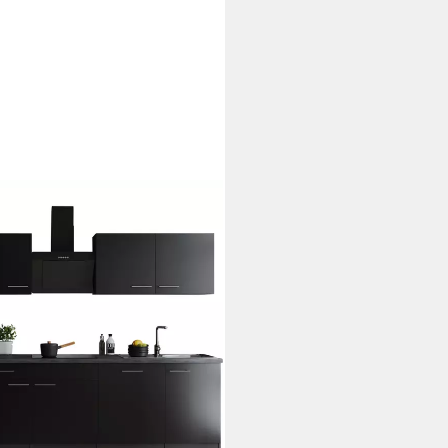
 340 cm, 90 cm Arbeitshöhe, in
für OTTO