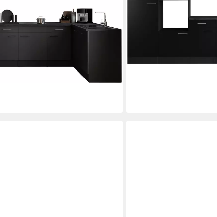
ab 1.642,62 €
UVP
2.729,00
-40%
lieferbar in 2 Wochen
+1
00 €