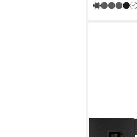
+1
RESPEKTA
Winkelküche Oliver, B
exklusiver Konfigurat