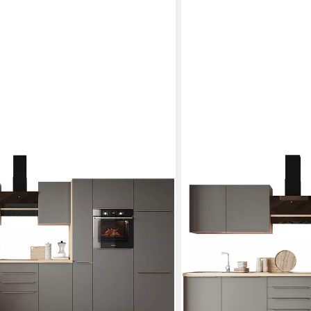
RESPEKTA
s der Serie Marleen, Breite 370 cm,
Küchenzeile Safado aus de
lusiver Konfiguration für OTTO
mit Soft-Close, in exklusi
Kühlgefrierkombination
Produktdatenblatt
Backofen
Produktdatenblatt
Geschirrspüler
Produktdatenblatt
Dunstabzugshaube
Produktdatenblatt
4.524,99 €
UVP
5.399,00 €