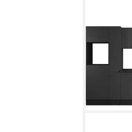
RESPEKTA
Küchenzeile Oliver, B
exklusiver Konfigurat
ab 1.313,04 €
UVP
2.1
-38%
lieferbar in 2 Wochen
+2