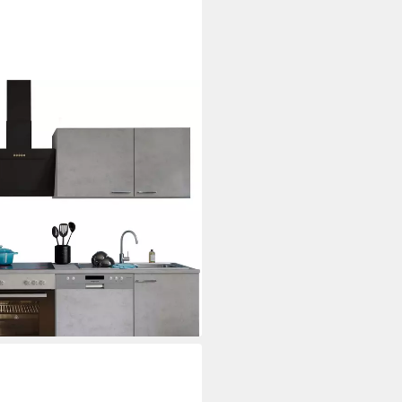
 280 cm, 85 cm Arbeitshöhe, in
für OTTO