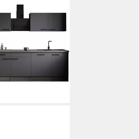
 370 cm, 90 cm Arbeitshöhe, in
für OTTO