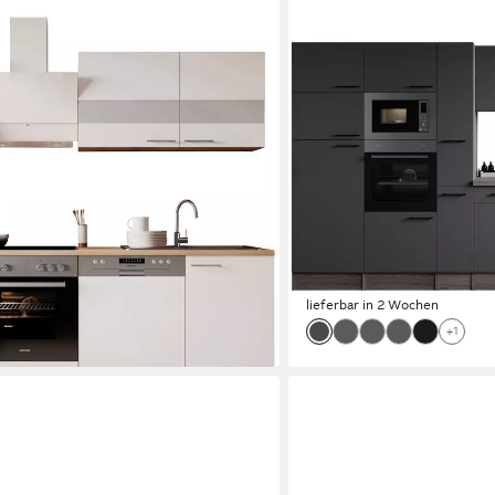
RESPEKTA
0 cm, mit Soft-Close, in exklusiver
Küchenzeile Oliver, Breite
TO
exklusiver Konfiguration 
Backofen
Produktdatenblatt
Geschirrspüler
Produktdatenblatt
Kühlgefrierkombination
Produktdatenblatt
Dunstabzugshaube
Produktdatenblatt
00 €
3.538,99 €
UVP
4.629,00 €
-24%
lieferbar in 2 Wochen
+1