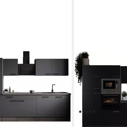
RESPEKTA
reite 370 cm, 90 cm Arbeitshöhe, in
Küchenzeile Oliver, Breite
ion für OTTO
exklusiver Konfiguration 
Backofen
Produktdatenblatt
Geschirrspüler
Produktdatenblatt
Kühlgefrierkombination
Produktdatenblatt
Dunstabzugshaube
Produktdatenblatt
(1)
00 €
3.274,99 €
UVP
4.319,00 €
-24%