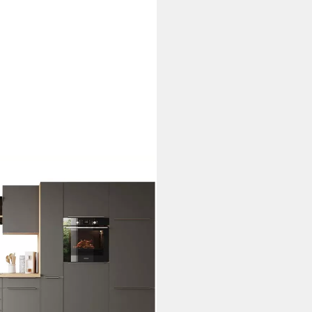
r Serie Marleen, Breite 370 cm,
ver Konfiguration für OTTO