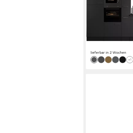
Backofen
Produktdatenblatt
Geschirrspüler
Produktdatenblatt
Kühlgefrierkombination
Produktdatenblatt
Dunstabzugshaube
Produktdatenblatt
3.925,99 €
UVP
5.159,
-24%
lieferbar in 2 Wochen
+1