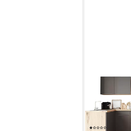
RESPEKTA
Winkelküche Safado au
mit Soft-Close, in exk
Kühlgefrierkombination
Produktdatenblatt
Backofen
Produktdatenblatt
Geschirrspüler
Produktdatenblatt
Dunstabzugshaube
Produktdatenblatt
(1)