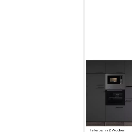
RESPEKTA
Küchenzeile Oliver, B
exklusiver Konfigurat
Backofen
Produktdatenblatt
Geschirrspüler
Produktdatenblatt
Kühlgefrierkombination
Produktdatenblatt
Dunstabzugshaube
Produktdatenblatt
3.538,99 €
UVP
4.629,
-24%
lieferbar in 2 Wochen