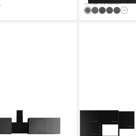
lieferbar in 2 Wochen
+1
RESPEKTA
reite 370 cm, 90 cm Arbeitshöhe, in
Winkelküche Oliver, Breit
ion für OTTO
exklusiver Konfiguration 