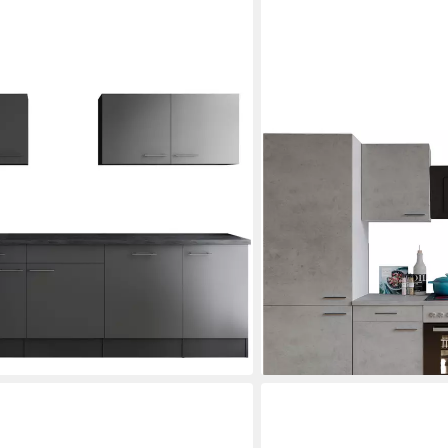
RESPEKTA
reite 310 cm, 90 cm Arbeitshöhe, in
Küchenzeile Malia, Breite
ion für OTTO
exklusiver Konfiguration 
Kühlgefrierkombination
09,00 €
Produktdatenblatt
Geschirrspüler
Produktdatenblatt
Dunstabzugshaube
Produktdatenblatt
Herd-Set
Produktdatenblatt
2.868,99 €
UVP
4.149,00 €
-31%
lieferbar in 2 Wochen