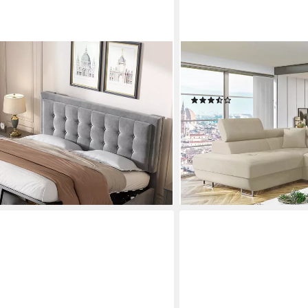
MIRJAN24
sches Stauraumbett Doppelbett Samt
Ecksofa Torezio, mit Bettk
Einstellbare Kopfstützen
(165)
899,00 €
9 €
UVP
1.305,00 €
-31%
lieferbar - in 7-9 Werktagen be
+13
en bei dir