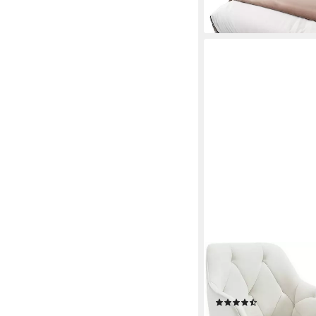
WOLTU
Polsterstuhl (Set, 2 
Design Stuhl
(61)
124,99 €