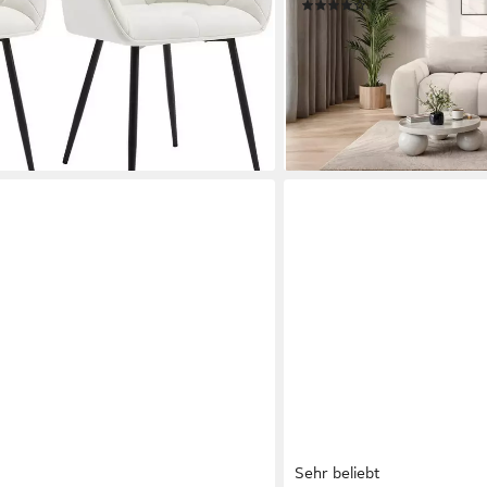
(29)
ab 1.239,99 €
UVP
1.509,00
-18%
en bei dir
lieferbar in 6 Wochen
+2
Sehr beliebt