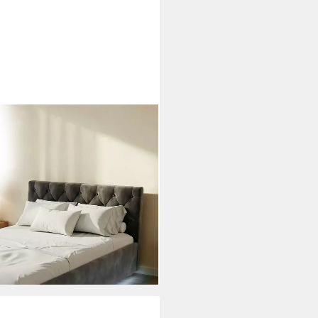
m, LED Licht, Chesterfield
i dir