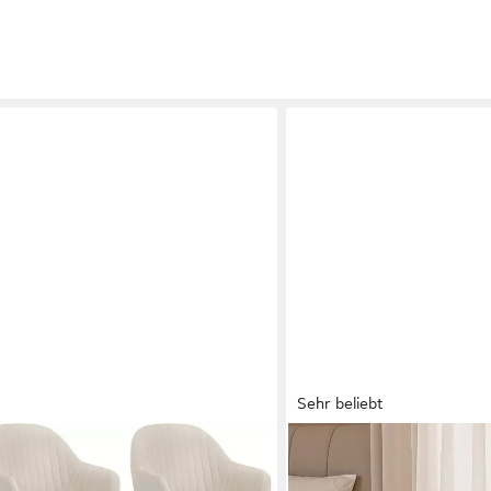
Sehr beliebt
HAWTHYHOME
), Esszimmerstühle mit Armlehne
Polsterstuhl Polstersessel