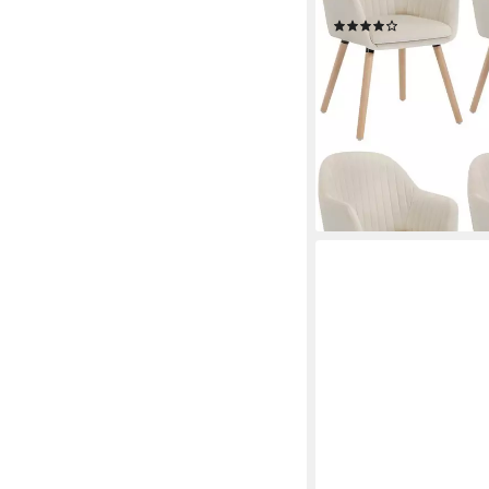
Samt Massivholz
(59)
324,49 €
UVP
875,00 €
nur bis Dienstag
(54,08 €/ 1 Stk)
-63%
lieferbar - in 3-4 Werktag
+2