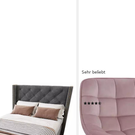
Sehr beliebt
WOLTU
lz Einzelbett 90x200cm mit
Barhocker (1 St), Schmin
-Kopfteil
Sitz 38-49.5cm Hoch rosa
(274)
39,99 €
9 €
UVP
78,99 €
-49%
lieferbar - in 3-4 Werktagen be
+1
en bei dir