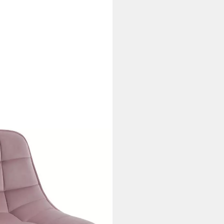
khocker 360° Schwenken Samt
i dir