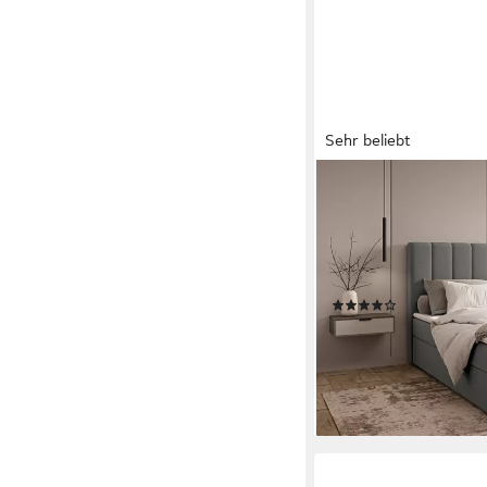
Sehr beliebt
MOEBLO
Boxbett Bett 01 (Bone
Kopfteil mit Bettkast
Polsterbett Kontinenta
(BxHxT):143/163/18
(109)
ab 659,00 €
UVP
899,0
-27%
lieferbar - in 4-5 Werktag