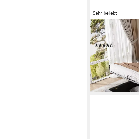
Sehr beliebt
FLIEKS
Polsterbett, Hydrauli
140x200cm
(126)
ab 239,99 €
UVP
719,9
-67%
lieferbar - in 5-6 Werktag