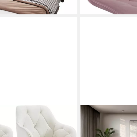
OTTO HOME
St), Esszimmerstühle Ergonomisches
Ecksofa AZITA L-Form, 27
Qualität., wahlweise als Sc
Optik