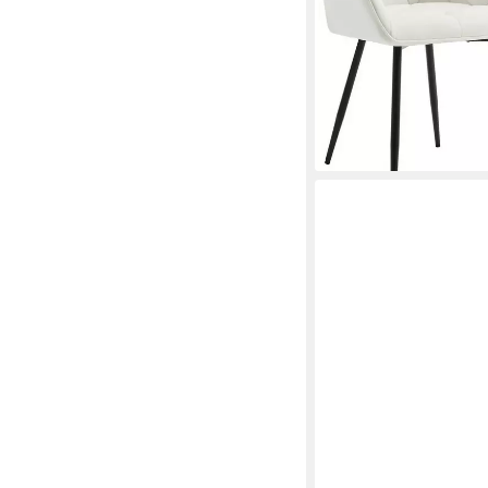
UVP
249,99 €
(62,50 €/ 1 Stk)
-50%
lieferbar - in 3-4 Werktag
+4