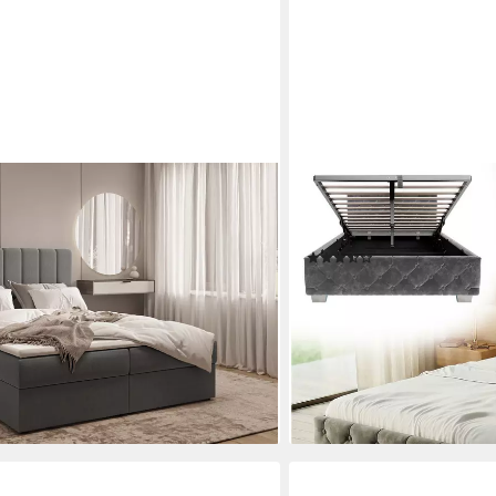
JUSKYS
ll, Topper, Doppelbett gepolstertes
Polsterbett Nizza, Staurau
en Boxbett - 140x200 cm, aus Samt,
Steppung, Samtbezug
(222)
lbett, dekorativem Kopfteil),
ab 319,99 €
479,99 €
3x113x214 cm
-33%
lieferbar - in 3-4 Werktagen be
0 €
en bei dir