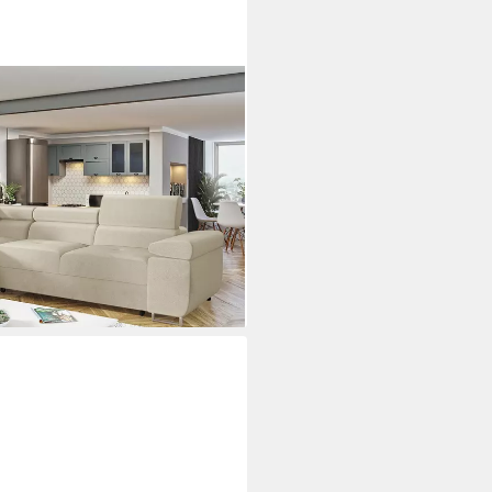
asten und Schlaffunktion,
, 274x203x70-90 cm
i dir