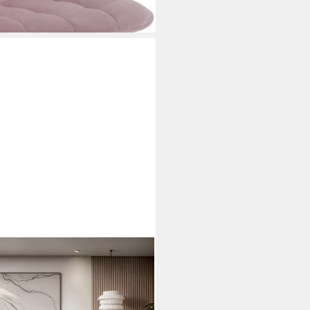
0 cm - OTTO. Verlässliche
hlafsofa m. Bettkasten, Bubble-