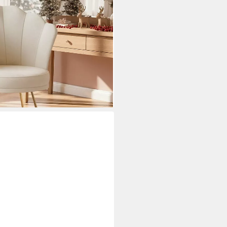
, ideal für Esszimmer &
i dir