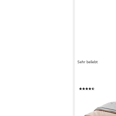
Sehr beliebt
FLIEKS
Polsterbett, Massivho
Lattenrost und Polster
(47)
ab 169,99 €
UVP
389,9
-56%
lieferbar - in 5-6 Werktag