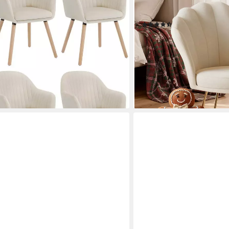
Goldene Metallbeine (1 St)
Schminktisch
(38)
ab 89,99 €
UVP
192,99 €
-53%
lieferbar - in 3-4 Werktagen be
en bei dir