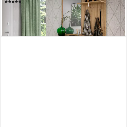
(3)
369,00 €
UVP
669,00 €
-45%
lieferbar in 3 Wochen