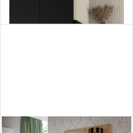
651,00 €
lieferbar in 4 Wochen
+5
FORTE
Kompaktgarderobe Tuluza Breite ca. 128,8 cm