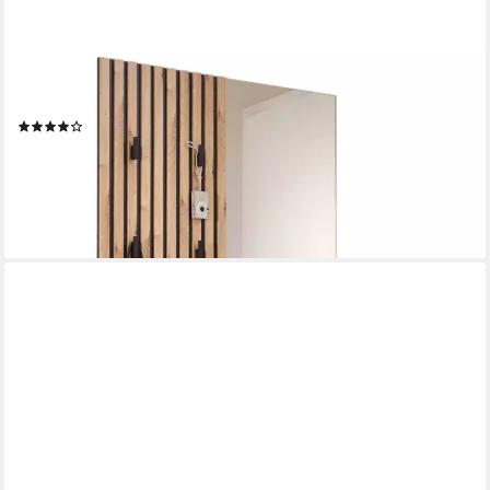
MOEBEL-DICH-AUF
Kompaktgarderobe EASY (Paneel + Bank + Spiegel +
Schuhschrank, in 2 Farbvarianten, Lamellenoptik) 88 cm breit
(17)
349,00 €
UVP
399,00 €
-13%
lieferbar - in 3-4 Werktagen bei dir