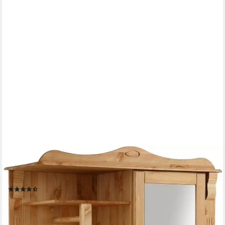
OTTO HOME
Kompaktgarderobe Adele Breite 108 cm, mit Spiegeltür, aus
massiver Kiefer, FSC®
(57)
449,99 €
UVP
567,99 €
-21%