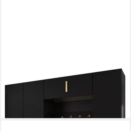
ABIKS MÖBEL
Kompaktgarderobe INOVA 1 SATZ 8 Möbelset, Garderobe mit
Kleiderstange und Regalen
(6)
1.599,00 €
lieferbar in 4 Wochen
+19