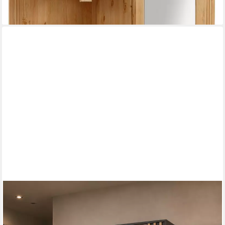
lieferbar in 6 Wochen
MOEBLO
Kompaktgarderobe JOHN (Dielenschrank Wandschrank Regal
Diele & Flur Kleiderschrank Schuhschrank, mit Spiegel