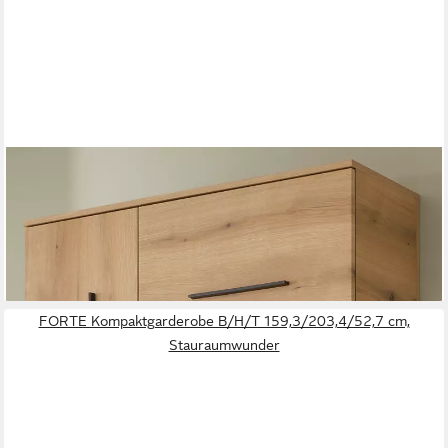
FURN.DESIGN
Kompaktgarderobe Design-D (Garderobe Komplett-Set in Evoke
Eiche, 111 x 200 cm) viel Stauraum auf wenig Fläche, mit Soft-
Close
ab 479,99 €
lieferbar - in 9-11 Werktagen bei dir
FORTE Kompaktgarderobe B/H/T 159,3/203,4/52,7 cm,
Stauraumwunder