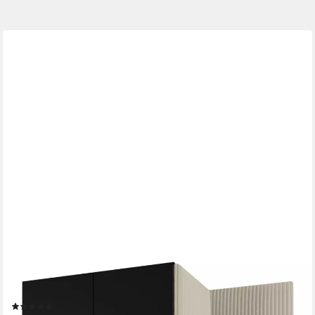
ABIKS MÖBEL
Kompaktgarderobe PALERMO Set 6 Garderobe mit
gepolsterten Paneelen, Industriell Design
(1)