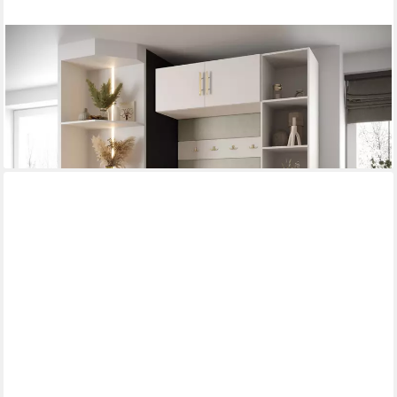
ABIKS MÖBEL
Kompaktgarderobe INOVA 3 SATZ 20 Möbelset, Garderobe mit
Kleiderstange und Regalen
819,00 €
lieferbar in 4 Wochen
+19