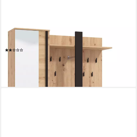
HOME AFFAIRE
Kompaktgarderobe Nino Flurgarderobe, Dielenschrank,
Flurmöbel, Garderobe, Breite 135 cm Schuhschrank, Spiegel,
Haken, viel Stauraum, ideal für kleine Räume
(1)
289,99 €
UVP
424,00 €
-32%
lieferbar in 4 Wochen