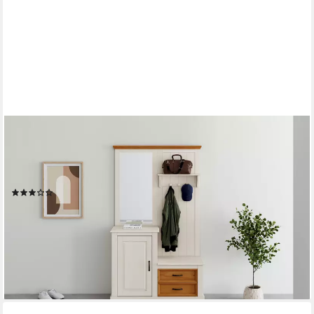
OTTO HOME
Kompaktgarderobe Selma Garderobe inkl. Kommode, 2
Schubkästen, Spiegel Kompaktgarderobe, mit Spiegel, Haken und
Hutablage, Breite 110 cm
(1)
499,99 €
UVP
899,99 €
-44%
lieferbar in 4 Wochen