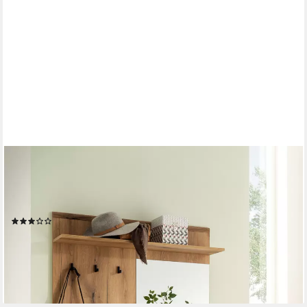
HOME AFFAIRE
Kompaktgarderobe Mavas, Garderobe, Garderobenschrank,
ScandicDesign, Evoke Eiche/Salbei ausreichend Stauraum, für
kleine Räume geeignet, 110 cm breit
(5)
350,53 €
UVP
689,99 €
-49%
lieferbar - in 6-8 Werktagen bei dir