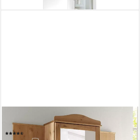
OTTO HOME
Kompaktgarderobe Finca aus massivem Kiefernholz, mit vielen
Stauraummöglichkeiten
(139)
449,99 €
UVP
799,99 €