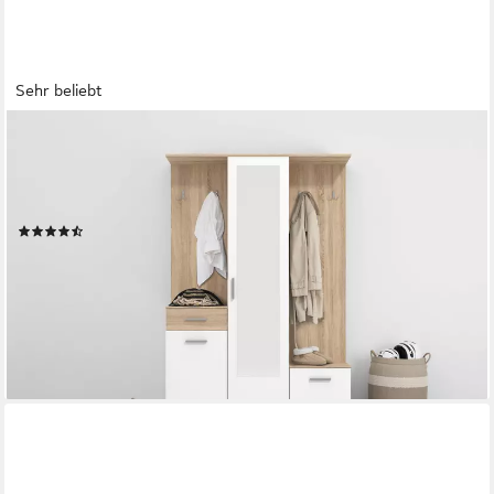
Sehr beliebt
HOME AFFAIRE
Kompaktgarderobe Martin Flurgarderobe, Dielenschrank,
Flurmöbel, Breite 134 cm Schuhschrank, mit Spiegel, in
modernen Farben, mit 10 Haken
(22)
222,99 €
UVP
394,30 €
-43%
lieferbar in 3 Wochen