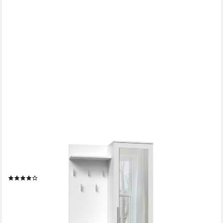
BEAUTYSOFA
Kompaktgarderobe Fiora (Garderobenschrank + Paneel +
Schuhschrank, Garderoben-Set, 5 Kleiderhaken) Breite:100 cm
(4)
249,00 €
299,00 €
-17%
lieferbar - in 9-11 Werktagen bei dir