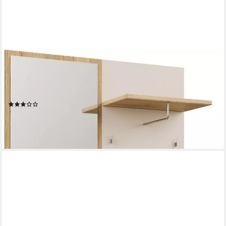
FORTE
Kompaktgarderobe Oak Squere Garderobe, 1 Türe, 1SK, 1
Klappe B/H/T 108,4 /195,9/41,7 cm Spiegel, Haken,
Kleiderstange
(2)
288,48 €
UVP
539,00 €
-46%
lieferbar in 3 Wochen