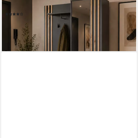
Flurgarderobe Schrank Kompaktgarderobe), (BxHxT):
135x197x34cm
(9)
ab 399,00 €
UVP
519,00 €
-23%
lieferbar - in 4-5 Werktagen bei dir