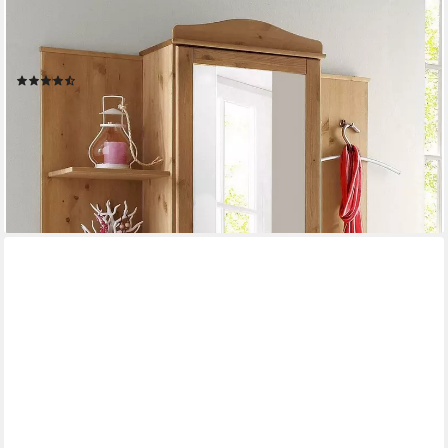
OTTO HOME
Kompaktgarderobe Finca aus massivem Kiefernholz, mit vielen
Stauraummöglichkeiten
(139)
449,99 €
UVP
799,99 €
-44%
lieferbar - in 2-3 Werktagen bei dir