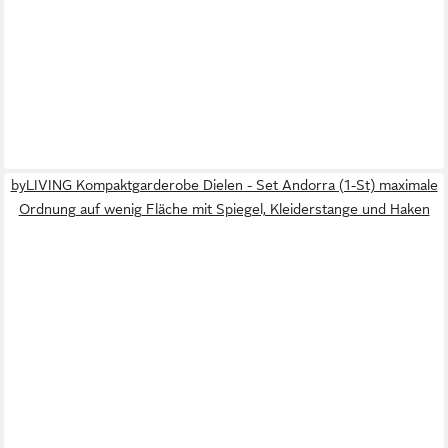
byLIVING Kompaktgarderobe Dielen - Set Andorra (1-St) maximale
Ordnung auf wenig Fläche mit Spiegel, Kleiderstange und Haken