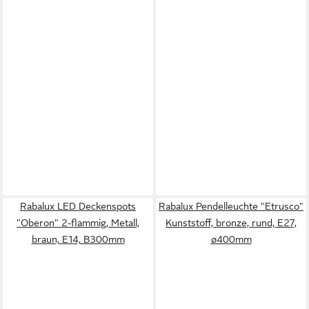
Rabalux LED Deckenspots
Rabalux Pendelleuchte "Etrusco"
"Oberon" 2-flammig, Metall,
Kunststoff, bronze, rund, E27,
braun, E14, B300mm
ø400mm