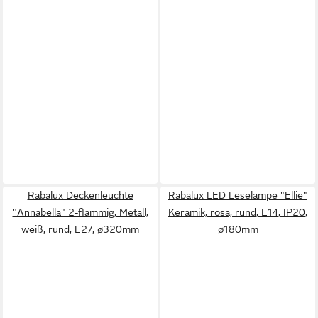
Rabalux Deckenleuchte
Rabalux LED Leselampe "Ellie"
"Annabella" 2-flammig, Metall,
Keramik, rosa, rund, E14, IP20,
weiß, rund, E27, ø320mm
ø180mm