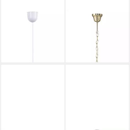
RABALUX
RABALUX
Pendelleuchte "Bloomy"
Kronleuchter "Rafaella" 3-
Kunststoff, weiß, rund, E27,
flammig, Metall, gold, rund,
ø300mm
E14, ø600mm
13,85 €
95,19 €
UVP
15,99 €
lieferbar in 4 Wochen
-13%
lieferbar - in 4-5 Werktagen bei dir