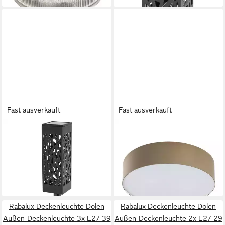
Fast ausverkauft
Fast ausverkauft
RABALUX
RABALUX
LED Solarleuchte Dekorative
Deckenleuchte Dolen Außen-
LED-Solarleuchte Mora,
Deckenleuchte 2x E27, ohne
Warmweiß
Leuchtmittel, Schutzart: IP43
ab 12,75 €
25,60 €
lieferbar - in 2-3 Werktagen bei dir
lieferbar - in 2-3 Werktagen bei dir
Rabalux Deckenleuchte Dolen
Rabalux Deckenleuchte Dolen
Außen-Deckenleuchte 3x E27 39
Außen-Deckenleuchte 2x E27 29