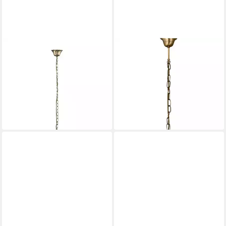
RABALUX
RABALUX
Kronleuchter "Marian" 2-
Kronleuchter "Flossi" 3-
flammig, Metall, weiß, E27,
flammig, Metall, weiß, rund,
L460mm
E27, ø540mm
152,15 €
127,19 €
UVP
189,99 €
UVP
158,99 €
-20%
-20%
lieferbar in 5 Wochen
lieferbar in 5 Wochen