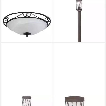
RABALUX
RABALUX
Deckenfluter, ohne
Gartenleuchte Budapest IP44
Leuchtmittel, Athen
80 cm Garten-Standleuchte,
Deckenfluter 3xE27 schwarz
ohne Leuchtmittel, E27-
ab 93,77 €
UVP
116,99 €
Gewinde, max. 40 W
48,90 €
-20%
lieferbar - in 2-3 Werktagen bei dir
lieferbar - in 4-5 Werktagen bei dir
RABALUX
RABALUX
Gartenleuchte Budapest IP44
Außen-Wandleuchte