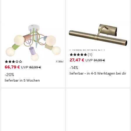
RABALUX
RABALUX
Deckenleuchten
Spiegelleuchte "Picture light-
Kinderleuchte "Linett" 5-
Picture light" 2-flammig,
flammig, Metall, rund, E27,
Metall, bronze, E14
(1)
ø355mm
27,47 €
UVP
31,99 €
(1)
66,79 €
UVP
82,99 €
-14%
lieferbar - in 4-5 Werktagen bei dir
-20%
lieferbar in 5 Wochen