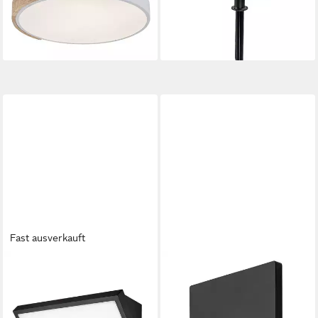
ab 20,00 €
Decke: 50 mm
lieferbar - in 2-3 Werktagen bei dir
48,35 €
lieferbar - in 2-3 Werktagen bei dir
Fast ausverkauft
RABALUX
RABALUX
LED Wandleuchte Rapla2 LED
LED Wandleuchte LED-
18 W IP65 schwarz,
Treppenleuchte 1 W schwarz
ab 14,65 €
Lichtfarbtemperatur