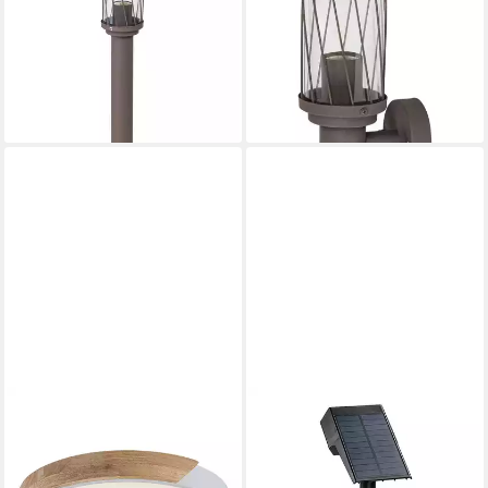
50 cm Gartenständerlampe,
Budapest IP44 E27, ohne
ohne Leuchtmittel, Farbe:
Leuchtmittel
ab 35,80 €
Braun, E27-Gewinde
lieferbar - in 2-3 Werktagen bei dir
42,05 €
lieferbar - in 2-3 Werktagen bei dir
RABALUX
RABALUX
Deckenleuchte Maple2 3000
LED Solarleuchte Nantes
K IP20 41 cm, Warmweiß,
LED-Solar-Gartenlampe, 50
Innenleuchte, Abstand zur
LM, IP65, schwarz