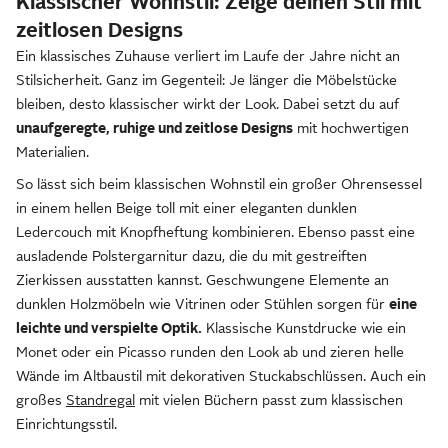
Klassischer Wohnstil: Zeige deinen Stil mit
zeitlosen Designs
Ein klassisches Zuhause verliert im Laufe der Jahre nicht an
Stilsicherheit. Ganz im Gegenteil: Je länger die Möbelstücke
bleiben, desto klassischer wirkt der Look. Dabei setzt du auf
unaufgeregte, ruhige und zeitlose Designs
mit hochwertigen
Materialien.
So lässt sich beim klassischen Wohnstil ein großer Ohrensessel
in einem hellen Beige toll mit einer eleganten dunklen
Ledercouch mit Knopfheftung kombinieren. Ebenso passt eine
ausladende Polstergarnitur dazu, die du mit gestreiften
Zierkissen ausstatten kannst. Geschwungene Elemente an
dunklen Holzmöbeln wie Vitrinen oder Stühlen sorgen für
eine
leichte und verspielte Optik.
Klassische Kunstdrucke wie ein
Monet oder ein Picasso runden den Look ab und zieren helle
Wände im Altbaustil mit dekorativen Stuckabschlüssen. Auch ein
großes
Standregal
mit vielen Büchern passt zum klassischen
Einrichtungsstil.