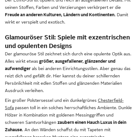
Der Ethno-Stil ist opulent und reich an ausgefallenen Details. Mit
seinen Stoffen, Farben und Verzierungen verkörpert er die
Freude an anderen Kulturen, Ländern und Kontinenten.
Damit
wirkt er verspielt und exotisch.
Glamouröser Stil: Spiele mit exzentrischen
und opulenten Designs
Der glamouröse Stil zeichnet sich durch eine opulente Optik aus.
Alles wirkt etwas
größer, ausgefallener, glänzender und
aufwendiger
als bei anderen Einrichtungsstilen. Aber genau das
reizt dich und gefällt dir. Hier kannst du deiner schillernden
Persönlichkeit mit edlen Stoffen und glänzenden Materialien
Ausdruck verleihen.
Ein großer Polstersessel und ein dunkelgrünes
Chesterfield-
Sofa
passen toll in ein solches herrschaftliches Ambiente. Dunkle
Hölzer in Kombination mit goldenen Messinggriffen und
schweren Samtvorhängen
zaubern einen Hauch Luxus in dein
Zuhause.
An den Wänden schaffst du mit Tapeten mit