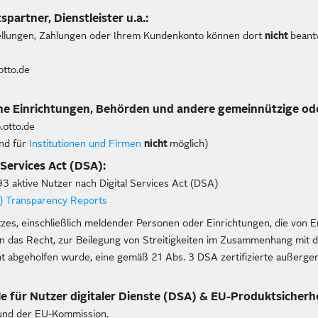
partner, Dienstleister u.a.:
ellungen, Zahlungen oder Ihrem Kundenkonto können dort
nicht
beant
tto.de
che Einrichtungen, Behörden und andere gemeinnützige ode
o.otto.de
ind für
Institutionen und Firmen
nicht
möglich)
Services Act (DSA):
3 aktive Nutzer nach Digital Services Act (DSA)
A) Transparency Reports
zes, einschließlich meldender Personen oder Einrichtungen, die von 
n das Recht, zur Beilegung von Streitigkeiten im Zusammenhang mit 
 abgeholfen wurde, eine gemäß 21 Abs. 3 DSA zertifizierte außergeric
le für Nutzer digitaler Dienste (DSA) & EU-Produktsicher
und der EU-Kommission.