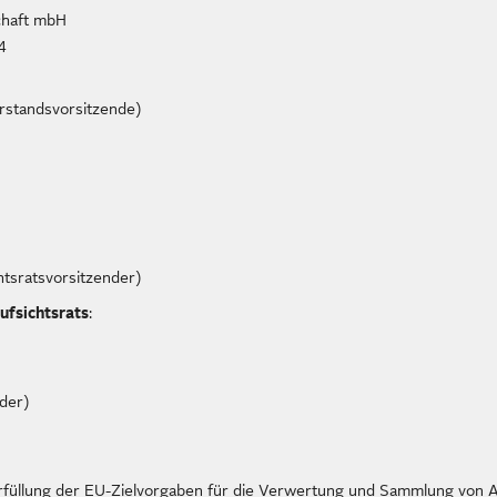
chaft mbH
4
rstandsvorsitzende)
htsratsvorsitzender)
ufsichtsrats
:
der)
rfüllung der EU-Zielvorgaben für die Verwertung und Sammlung von Al