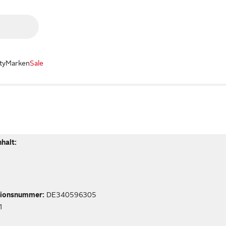
ty
Marken
Sale
nhalt:
tionsnummer:
DE340596305
1