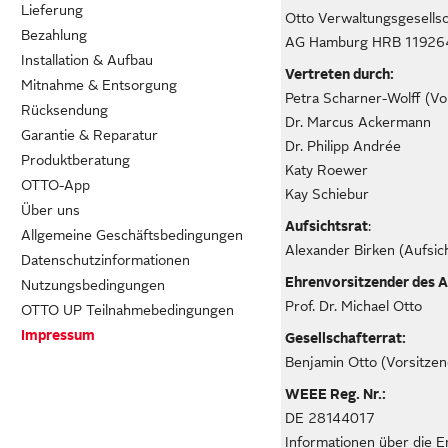
Lieferung
Otto Verwaltungsgesells
Bezahlung
AG Hamburg HRB 11926
Installation & Aufbau
Vertreten durch:
Mitnahme & Entsorgung
Petra Scharner-Wolff (Vo
Rücksendung
Dr. Marcus Ackermann
Garantie & Reparatur
Dr. Philipp Andrée
Produktberatung
Katy Roewer
OTTO-App
Kay Schiebur
Über uns
Aufsichtsrat
:
Allgemeine Geschäftsbedingungen
Alexander Birken (Aufsic
Datenschutzinformationen
Ehrenvorsitzender des A
Nutzungsbedingungen
Prof. Dr. Michael Otto
OTTO UP Teilnahmebedingungen
Impressum
Gesellschafterrat:
Benjamin Otto (Vorsitzen
WEEE Reg. Nr.:
DE 28144017
Informationen über die E