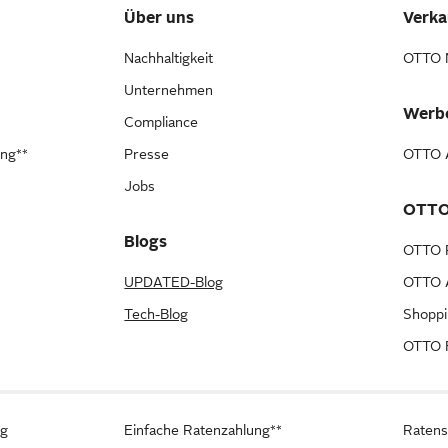
Über uns
Verka
Nachhaltigkeit
OTTO 
Unternehmen
Werb
Compliance
ung**
Presse
OTTO A
Jobs
OTTO
Blogs
OTTO 
UPDATED-Blog
OTTO A
Tech-Blog
Shopp
OTTO F
ng
Einfache Ratenzahlung**
Ratens