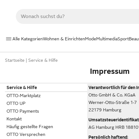
Alle Kategorien
Wohnen & Einrichten
Mode
Multimedia
Sport
Beau
Startseite
Service & Hilfe
Impressum
Service & Hilfe
Verantwortlich für den I
Otto GmbH & Co. KGaA
OTTO-Marktplatz
Werner-Otto-Straße 1-7
OTTO UP
22179 Hamburg
OTTO Payments
Kontakt
Umsatzsteueridentifika
Häufig gestellte Fragen
AG Hamburg HRB 18810
OTTO Versprechen
Persönlich haftend
: