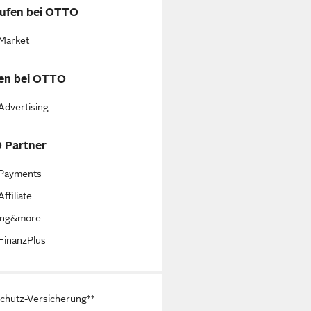
ufen bei OTTO
Market
en bei OTTO
dvertising
 Partner
Payments
ffiliate
ing&more
inanzPlus
chutz-Versicherung**