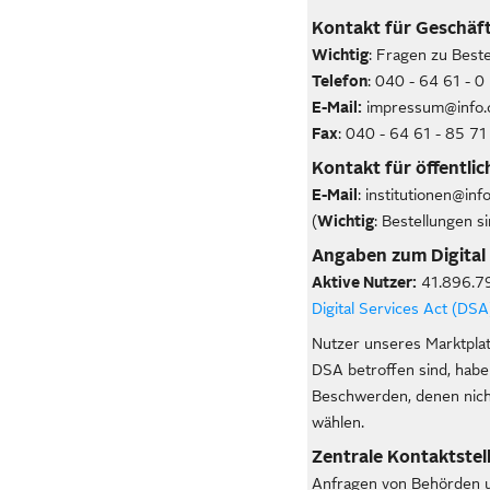
Kontakt für Geschäfts
Wichtig
: Fragen zu Best
Telefon
: 040 - 64 61 - 0
E-Mail:
impressum@info.o
Fax
: 040 - 64 61 - 85 71
Kontakt für öffentli
E-Mail
: institutionen@inf
(
Wichtig
: Bestellungen s
Angaben zum Digital 
Aktive Nutzer:
41.896.79
Digital Services Act (DS
Nutzer unseres Marktplat
DSA betroffen sind, habe
Beschwerden, denen nicht
wählen.
Zentrale Kontaktstel
Anfragen von Behörden 