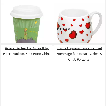
KÖNITZ
KÖNITZ
Coffee-to-go-Becher Der
Becher Little Hearts
Kleine Prinz Save Your Planet
Kuschelbecher 420 ml,
Mug mit Deckel, Metall
Porzellan
(2)
21,26 €
21,26 €
lieferbar - in 2-3 Werktagen bei dir
lieferbar - in 2-3 Werktagen bei dir
Könitz Becher La Danse II by
Könitz Espressotasse 2er Set
Henri Matisse, Fine Bone China
Hommage à Picasso - Chien &
Chat, Porzellan