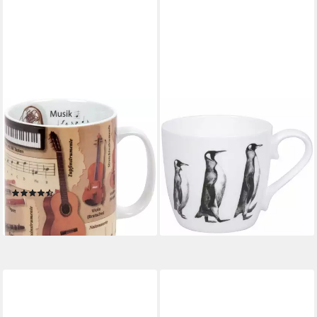
KÖNITZ
KÖNITZ
Becher, Porzellan, Könitz
Becher Amazing Animals -
Kaffeebecher Wissensbecher
Pinguin, Fine Bone China
19,79 €
Geisteswissenschaften
lieferbar - in 2-3 Werktagen bei dir
Kaffeepot
(3)
14,95 €
lieferbar - in 2-3 Werktagen bei dir