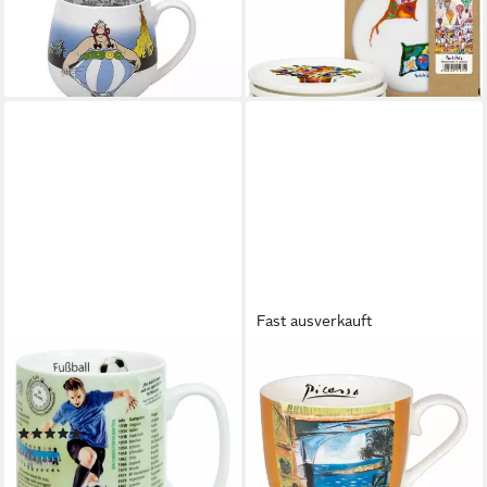
Kuschelbecher Ich bin nicht
Portchie, Set, 4-tlg.
27,12 €
dick! 0,42 L Porzellan, 1-tlg.
lieferbar - in 2-3 Werktagen bei dir
16,90 €
lieferbar - in 2-3 Werktagen bei dir
Fast ausverkauft
KÖNITZ
KÖNITZ
Becher Wissensbecher
Becher Picasso - Les Pigeons,
Fußball, 490 ml, Porzellan
Bone China
(5)
21,99 €
17,60 €
lieferbar - in 2-3 Werktagen bei dir
lieferbar - in 2-3 Werktagen bei dir