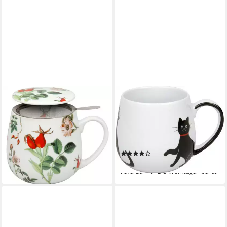
KÖNITZ
KÖNITZ
Tasse My favourite tea
Becher, Porzellan, Könitz
Hagebutte Kräuterteetasse
Kuschelbecher Kaffeebecher
mit Sieb und Deckel 0,35 L, 1-
Kaffeepott Tee Büro
tlg., 3-tlg.
Kaffeetasse Sammel-Becher
(2)
22,90 €
15,90 €
lieferbar - in 2-3 Werktagen bei dir
lieferbar - in 2-3 Werktagen bei dir