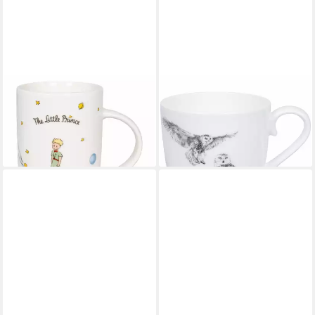
KÖNITZ
KÖNITZ
Becher The Little Prince Stars
Becher Amazing Animals -
(EN), 540 ml, New Bone China
Schneeeule, Fine Bone China
21,99 €
19,79 €
lieferbar - in 2-3 Werktagen bei dir
lieferbar - in 2-3 Werktagen bei dir