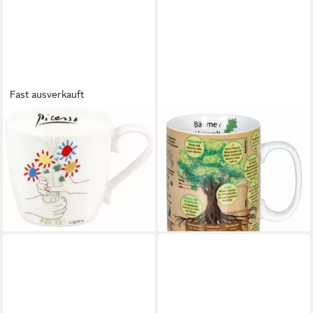
Fast ausverkauft
KÖNITZ
KÖNITZ
Tasse Becher Picasso - Le
Becher Wissensbecher
Bouquet de l'Amitié Porzellan
Baume 360 ml, Porzellan
17,60 €
450 ml, 1-tlg., Bone China,
lieferbar - in 2-3 Werktagen bei dir
Leichte Tasse
23,46 €
lieferbar - in 2-3 Werktagen bei dir