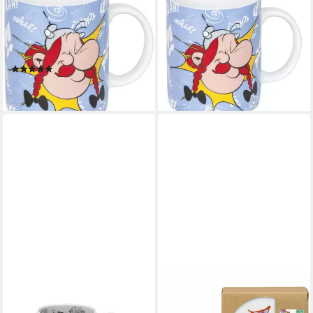
Becher Becher Asterix-
Becher Asterix-Tchoc!,
Tchoc!., Porzellan, Könitz
Porzellan
16,03 €
Kaffeebecher Asterix
lieferbar - in 9-11 Werktagen bei
Teetasse Sammel-Becher
dir
(1)
ab 12,90 €
lieferbar - in 2-3 Werktagen bei dir
KÖNITZ
KÖNITZ
Tasse Asterix Obelix
Tassenuntersetzer 4er Set