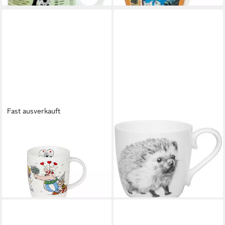
Fast ausverkauft
KÖNITZ
KÖNITZ
Tasse Asterix Ich bin verliebt
Tasse Amazing Animals Igel
0,35 L Porzellan, 1-tlg.
Henkelbecher Fine Bone
11,90 €
China 0,4 L, 1-tlg.
lieferbar - in 2-3 Werktagen bei dir
14,90 €
lieferbar - in 2-3 Werktagen bei dir