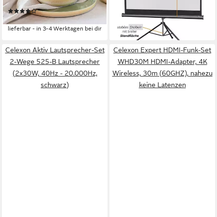
Sprenkel, Seidenmatte Glasur
(1)
93,14 €
lieferbar - in 3-4 Werktagen bei dir
Celexon Aktiv Lautsprecher-Set
Celexon Expert HDMI-Funk-Set
2-Wege 525-B Lautsprecher
WHD30M HDMI-Adapter, 4K
(2x30W, 40Hz - 20.000Hz,
Wireless, 30m (60GHZ), nahezu
schwarz)
keine Latenzen