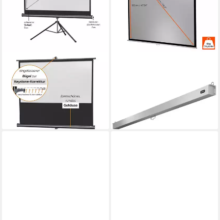
CELEXON
CELEXON
Economy Stativleinwand
Professional Plus
(schwarze Rückseite)
Rolloleinwand
119,98 €
(black_backside)
lieferbar - in 2-3 Werktagen bei dir
129,98 €
lieferbar - in 2-3 Werktagen bei dir