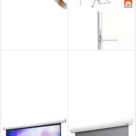
CELEXON
basic line Stativleinwand
(schwarze Rückseite)
104,99 €
lieferbar - in 2-3 Werktagen bei dir