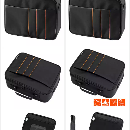
CELEXON
CELEXON
Halterungszubehör
Halterungszubehör
Beamertasche Economy Line
Beamertasche Economy Line