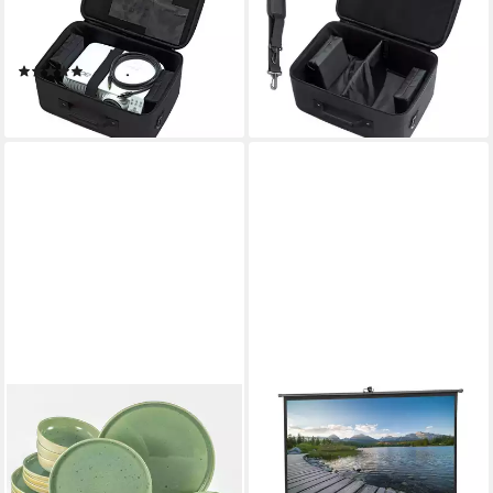
'Medium', (32x23x10cm,
'Large', (41x29x15cm,
Schwarz)
Schwarz)
(2)
29,99 €
31,99 €
lieferbar - in 2-3 Werktagen bei dir
lieferbar - in 2-3 Werktagen bei dir