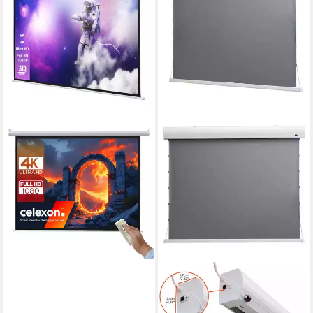
CELEXON
basic line Motorleinwand
(schwarze Rückseite)
134,99 €
lieferbar - in 2-3 Werktagen bei dir
CELEXON
HomeCinema Tension
Dynamic Slate ALR