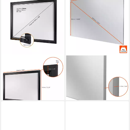
CELEXON
CELEXON
HomeCinema
Expert PureWhite
Rahmenleinwand (schwarze
Rahmenleinwand
349,99 €
Rückseite)
lieferbar - in 2-3 Werktagen bei dir
459,99 €
lieferbar - in 2-3 Werktagen bei dir