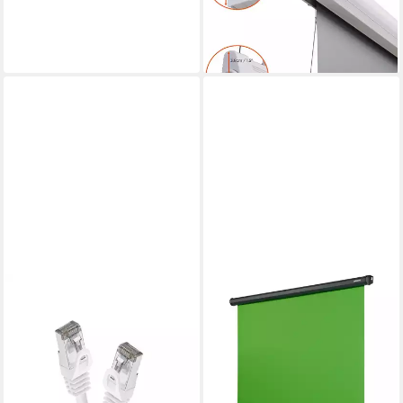
Motorleinwand
769,99 €
lieferbar - in 2-3 Werktagen bei dir
CELEXON
CAT 6A Patchkabel - S/FTP
LAN-Kabel, (1000 cm), 10,0m,
weiß
23,49 €
lieferbar - in 2-3 Werktagen bei dir