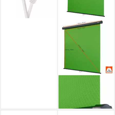
CELEXON
Chroma Key Green Screen
Rolloleinwand
139,99 €
lieferbar - in 2-3 Werktagen bei dir