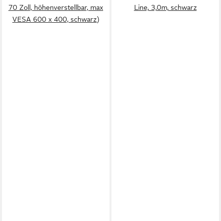
70 Zoll, höhenverstellbar, max
Line, 3,0m, schwarz
VESA 600 x 400, schwarz)