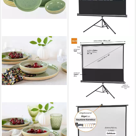
CREATABLE
CELEXON
Teller-Set Uno Romana Grün,
Economy Stativleinwand
Teller Set 12-tlg (12-tlg), 4
(schwarze Rückseite)
239,99 €
Personen, Steinzeug,
lieferbar - in 2-3 Werktagen bei dir