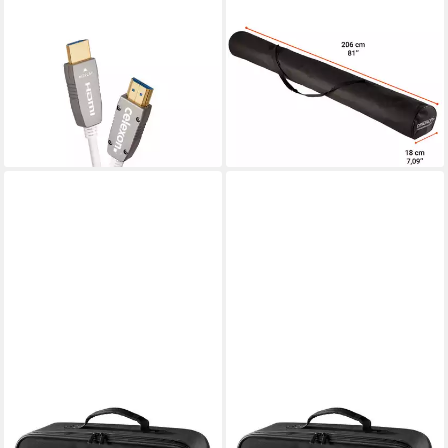
CELEXON
CELEXON
Aktives UHD Optical Fibre
Halterungszubehör Softcase
HDMI 2.0b Kabel HDMI-Kabel,
für Stativleinwand 184 cm,
(2000 cm), unempfindlich
(schwarz)
34,99 €
gegen äußere Störeinflüsse
lieferbar - in 2-3 Werktagen bei dir
117,97 €
lieferbar - in 2-3 Werktagen bei dir