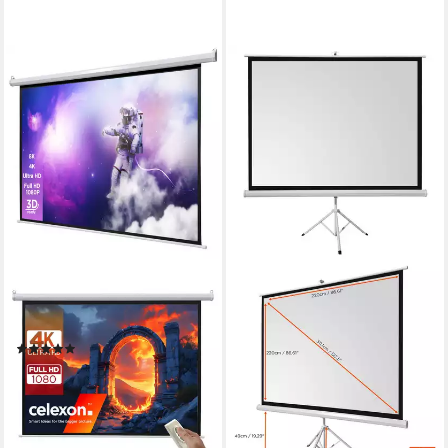
CELEXON
basic line Motorleinwand
(schwarze Rückseite)
(1)
124,99 €
lieferbar - in 2-3 Werktagen bei dir