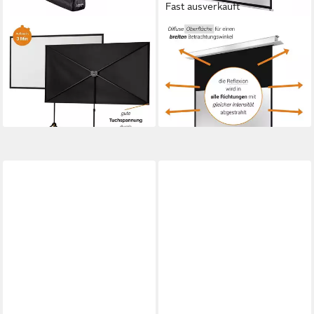
Fast ausverkauft
CELEXON
CELEXON
Ultra-lightweight
Deckeneinbau Pro+
Stativleinwand (schwarze
Motorleinwand (schwarze
Rückseite)
Rückseite)
119,98 €
439,99 €
lieferbar - in 2-3 Werktagen bei dir
lieferbar - in 2-3 Werktagen bei dir