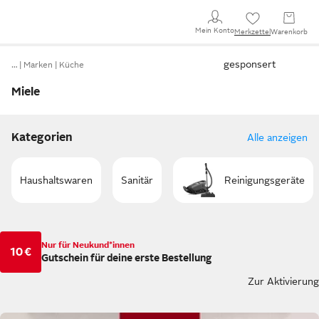
Mein Konto
Merkzettel
Warenkorb
gesponsert
…
Marken
Küche
Miele
Kategorien
Alle anzeigen
Haushaltswaren
Sanitär
Reinigungsgeräte
Nur für Neukund*innen
10 €
Gutschein für deine erste Bestellung
Zur Aktivierung