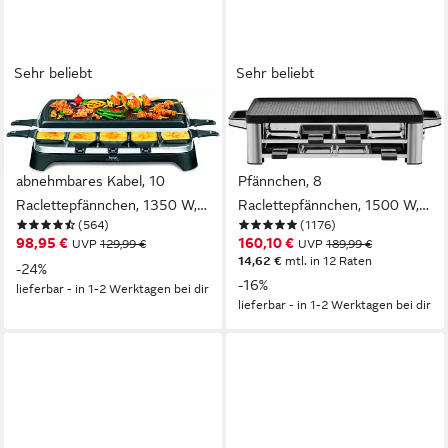
Sehr beliebt
Sehr beliebt
TEFAL
WMF
Raclette Ambiance, inkl.
Raclette LONO, inkl.
Tischgrill-Funktion,
Parkebene für unbenutze
abnehmbares Kabel, 10
Pfännchen, 8
Raclettepfännchen, 1350 W,
Raclettepfännchen, 1500 W,
(564)
(1176)
spülmaschinengeeignete
Spülmaschinengeeignete
98,95 €
160,10 €
UVP
129,99 €
UVP
189,99 €
Platte, RE4588
Pfannen und Spatel,
14,62 €
mtl. in 12 Raten
-24%
antihaftbeschichtete Platte
-16%
lieferbar - in 1-2 Werktagen bei dir
lieferbar - in 1-2 Werktagen bei dir