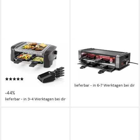
PRINCESS
UNOLD
Raclette, 4
Raclette Finesse Basic 48730,
Raclettepfännchen, 600 W,
8 Raclettepfännchen, 1200 W,
Stonegrillparty Tischgrill 2-4
wendbare Grillplatte glatt und
Personen Gerät heißer Stein-
geriffelt
(12)
ab 69,90 €
Platte
29,99 €
UVP
53,99 €
lieferbar - in 6-7 Werktagen bei dir
-44%
lieferbar - in 3-4 Werktagen bei dir