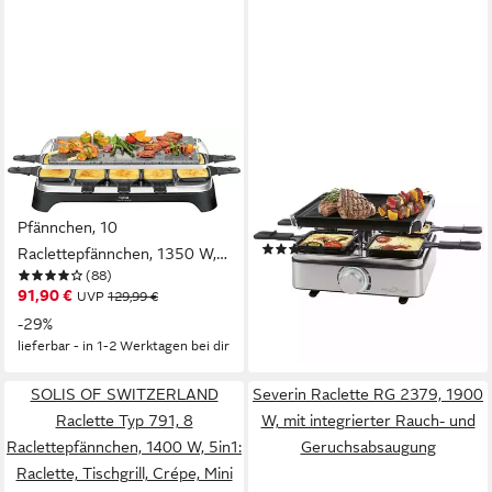
TEFAL
PROFICOOK
Raclette Pierrade, Naturstein,
Raclette PC-RG 1301,
spülmaschinengeeignete
Raclette, inkl. 4 Pfännchen
Pfännchen, 10
und 4 Spachtel
(6)
Raclettepfännchen, 1350 W,
29,95 €
(88)
Abnehmbares Kabel, inkl.
lieferbar - in 2-3 Werktagen bei dir
91,90 €
UVP
129,99 €
Schaber, PR457B
-29%
lieferbar - in 1-2 Werktagen bei dir
SOLIS OF SWITZERLAND
Severin Raclette RG 2379, 1900
Raclette Typ 791, 8
W, mit integrierter Rauch- und
Raclettepfännchen, 1400 W, 5in1:
Geruchsabsaugung
Raclette, Tischgrill, Crépe, Mini