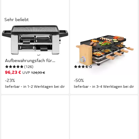
Sehr beliebt
WMF
PRINCESS
Raclette LONO, 4
Raclette, 8
Raclettepfännchen, 870 W,
Raclettepfännchen, 1300 W,
LED-Beleuchtung,
Tischgrill Holz Design 2-8
Aufbewahrungsfach für
Personen Parkdeck für
(126)
(5)
unbenutzte Pfännchen
benutzte Pfännchen
96,23 €
ab 44,99 €
UVP
124,99 €
UVP
89,99 €
-23%
-50%
lieferbar - in 1-2 Werktagen bei dir
lieferbar - in 3-4 Werktagen bei dir