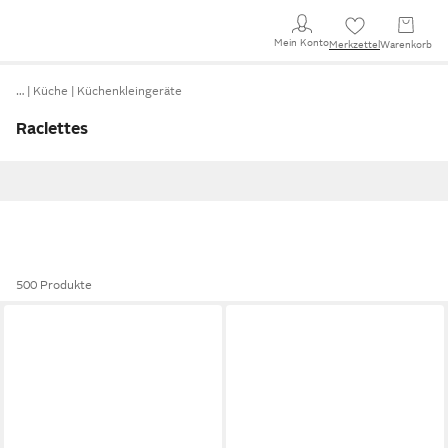
Mein Konto
Merkzettel
Warenkorb
…
Küche
Küchenkleingeräte
Raclettes
500 Produkte