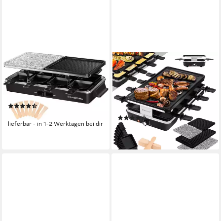
RUSSELL HOBBS
KESSER
Raclette 26280-56, 8
Raclette, 8
Raclettepfännchen, 1400 W,
Raclettepfännchen, 1200 W,
Grill für 8 Personen, Multi-Grill
Raclette-Grill mit
(18)
Naturgrillstein, Grillplatte
ab 59,99 €
(9)
Tischgrill
lieferbar - in 1-2 Werktagen bei dir
69,80 €
lieferbar - in 3-4 Werktagen bei dir