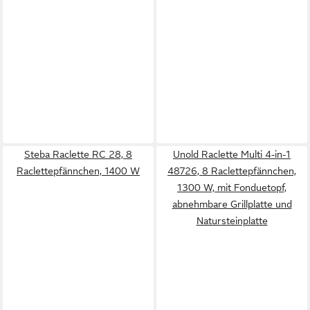
Steba Raclette RC 28, 8
Unold Raclette Multi 4-in-1
Raclettepfännchen, 1400 W
48726, 8 Raclettepfännchen,
1300 W, mit Fonduetopf,
abnehmbare Grillplatte und
Natursteinplatte