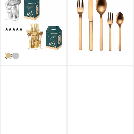
Besteck-Set Besteck-Set
Besteck-Set Tafelbesteck
Besteck Set 6 Personen, 24
Milos, 30tlg, Edelstahl 18/10,
Stück Edelstahl Color Box
Edles Besteck-Set, PVD-
(24-tlg), Edelstahl
Beschichtung
(13)
34,99 €
34,90 €
UVP
61,49 €
lieferbar - in 2-3 Werktagen bei dir
-43%
lieferbar - in 2-3 Werktagen bei dir