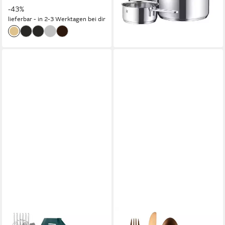
Fleischtopf Ø 16/20/24cm,
-43%
-56%
Stieltopf Ø 16cm), für alle
lieferbar - in 2-3 Werktagen bei dir
lieferbar - in 2-3 Werktagen bei dir
Herdarten geeignet,
unbeschichtet
FAIZEE MÖBEL
ECHTWERK