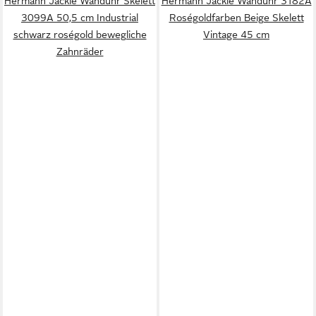
Hermann Jäckle Wanduhr Skelett
Hermann Jäckle Wanduhr 3182A
3099A 50,5 cm Industrial
Roségoldfarben Beige Skelett
schwarz roségold bewegliche
Vintage 45 cm
Zahnräder