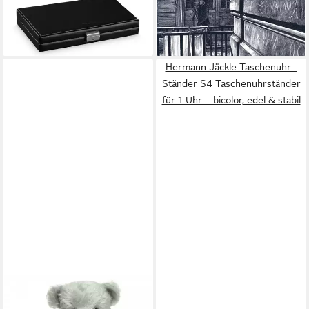
schwarz, Made in Germany
lieferbar - in 2-3 Werktagen bei dir
129,95 €
lieferbar - in 2-3 Werktagen bei dir
Hermann Jäckle Taschenuhr -
Ständer S4 Taschenuhrständer
für 1 Uhr – bicolor, edel & stabil
TEDDY HERMANN®
Dekofigur Teddy Hermann