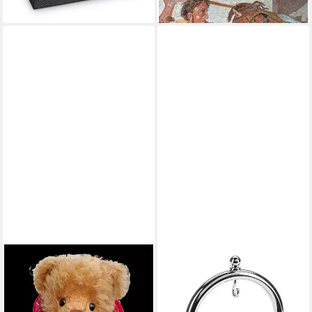
lieferbar - in 2-3 Werktagen bei dir
TEDDY HERMANN®
HERMANN JÄCKLE
Dekofigur Teddy Hermann
Taschenuhr -Ständer S2
Rotkäppchen 25 cm Teddybär
Taschenuhrständer für 1
mit Korb
Taschenuhr, verchromt