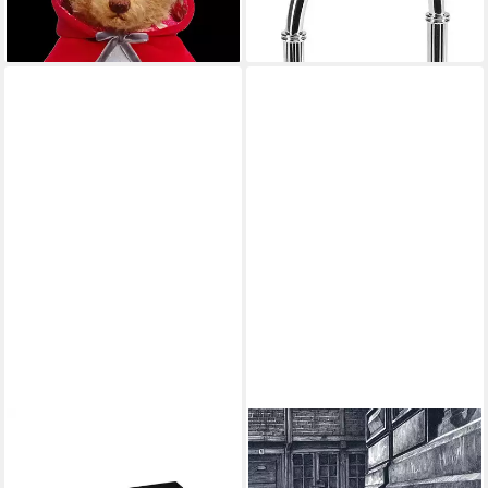
189,00 €
44,95 €
lieferbar - in 2-3 Werktagen bei dir
lieferbar - in 2-3 Werktagen bei dir
HERMANN JÄCKLE
Haarmann / Peer Meter,
Uhrenbox Schiltach 8
Isabel Kreitz
Taschenuhren Sammler Box
24,00 €