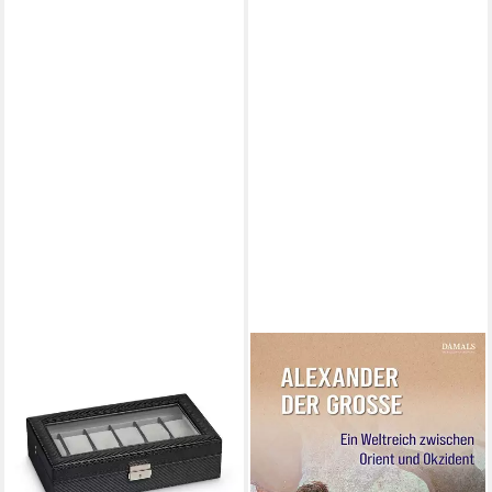
HERMANN JÄCKLE
Alexander der Große /
Uhrenbox Dinkelsbühl
DAMALS – Das Magazin für
Uhrenkasten für 12 Uhren
Geschichte
Lederimitat Carbonoptik
29,00 €
schwarz, (1098-CF-BL)
lieferbar - in 2-3 Werktagen bei dir
49,95 €