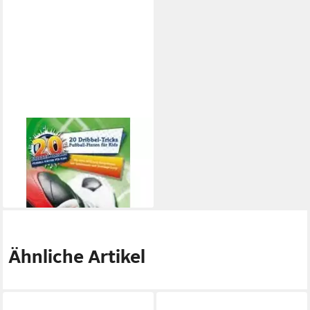
ALEXANDER HERRMANN
DVD 20 Dribbel-Tricks -
Fußball-Finten für Kids
ab 16,77 €
lieferbar - in 3-4 Werktagen bei dir
Ähnliche Artikel