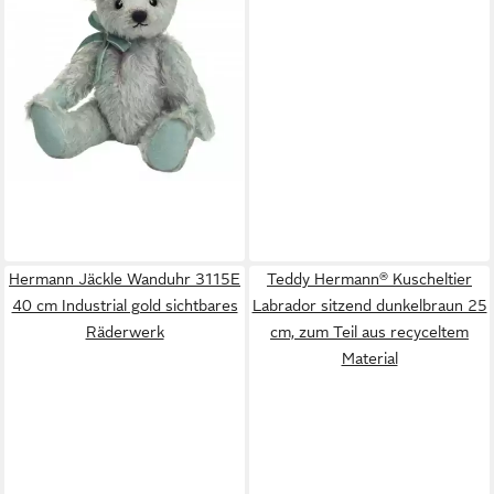
Nostalgie Teddybär antikblau
33 cm
179,00 €
lieferbar - in 2-3 Werktagen bei dir
Hermann Jäckle Wanduhr 3115E
Teddy Hermann® Kuscheltier
40 cm Industrial gold sichtbares
Labrador sitzend dunkelbraun 25
Räderwerk
cm, zum Teil aus recyceltem
Material