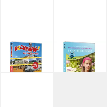
ALEXANDER HERRMANN
ALEXANDER HERRMANN
DVD Nochmaaal! - Auf der
DVD 6 Yoga-Reihen auf DVD
ab 17,45 €
Baustelle
lieferbar - in 3-4 Werktagen bei dir
ab 15,17 €
lieferbar - in 3-4 Werktagen bei dir