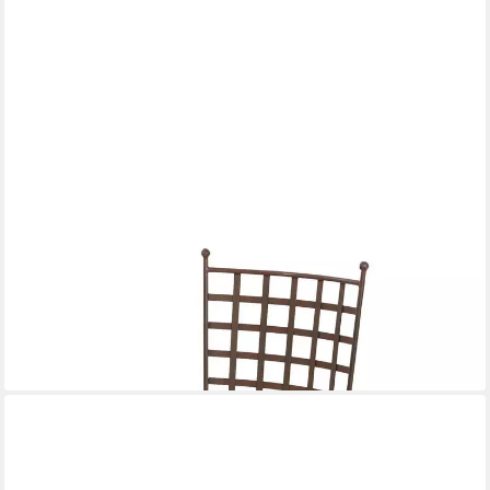
CASA MORO
Gartenstuhl Marokkanischer Eisen Stuhl Salmane mit Rust
Finish
129,00 €
159,00 €
-19%
in 2-3 Werktagen bei dir