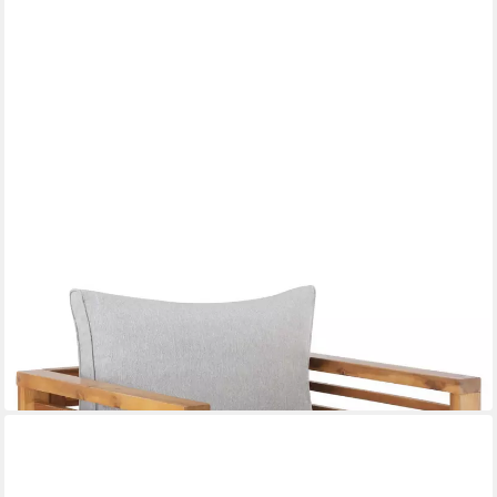
TECTAKE
Gartenstuhl Balkonstuhl, mit lasiertem Holzgestell, 72 x 63 x
64,5 cm
ab 129,99 €
in 2-3 Werktagen bei dir