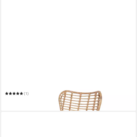
CASA MORO
Rattanstuhl XXL breiter Rattansessel Monia aus Naturrattan
(1)
179,00 €
in 2-3 Werktagen bei dir