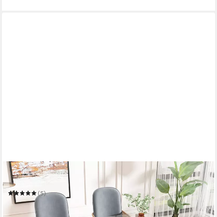
FLIEKS
Esszimmerstuhl
(5)
ab 289,99 €
UVP
525,00 €
-45%