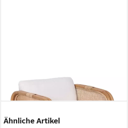
CASA MORO
Rattanstuhl Rattansessel Bima mit Sitzkissen & Rückenkissen
259,00 €
359,00 €
-28%
in 3-4 Werktagen bei dir
Ähnliche Artikel