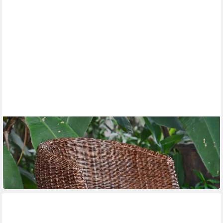
CASA MORO
Stuhl Rattan-Sessel Paris braun mit Armlehne aus Naturrattan
handgeflochten
149,90 €
199,90 €
-25%
in 2-3 Werktagen bei dir