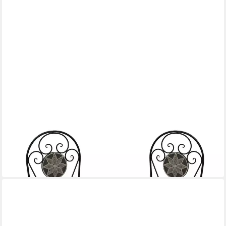
DEGAMO
Gartenstuhl SIENA
119,69 €
(59,85 €/ 1 Stk)
in 3-4 Werktagen bei dir