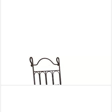
CASA MORO
Gartenstuhl Schmiedeeiserner Stuhl Pedro Eisenstuhl mit Rost
Finish
159,90 €
in 2-3 Werktagen bei dir