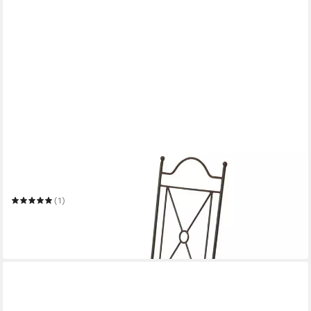
CASA MORO
Gartenstuhl Marokkanischer Eisen Stuhl Menara mit Rust
Finish
(1)
139,90 €
UVP
199,00 €
-30%
in 2-3 Werktagen bei dir