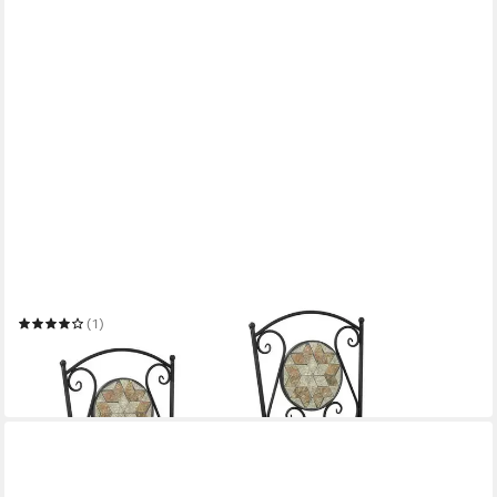
HTI-LIVING
Gartenstuhl Metallstuhl 2er Set Marokko
(1)
79,99 €
UVP
118,99 €
-33%
in 3-4 Werktagen bei dir