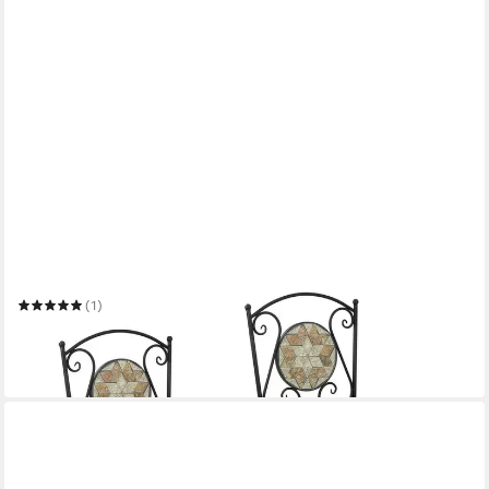
HTI-LINE
Gartenstuhl Metallstuhl 2er Set Marokko
(1)
79,99 €
UVP
118,99 €
-33%
in 3-4 Werktagen bei dir