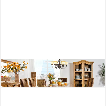
1A DIREKTIMPORT
Esszimmerstuhl Polsterstuhl Rattan Wildleder-Optik,
Polsterstühle mit Geflecht
197,00 €
lieferbar in 3 Wochen