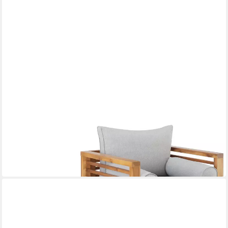
TECTAKE
Gartenstuhl Balkonstuhl, mit lasiertem Holzgestell, 72 x 63 x
64,5 cm
258,99 €
in 2-3 Werktagen bei dir