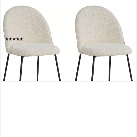
SIT
Polsterstuhl Set 2 St. – Gepolsterte Esszimmerstühle mit
abgerundeter Rückenlehne (Set, 2 St), mit abgerundeter
Rückenlehne und Bouclestoff
(1)
225,96 €
UVP
556,00 €
(112,98 €/ 1 Stk)
-59%
lieferbar - in 6-8 Werktagen bei dir