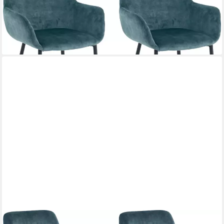
203,81 €
UVP
690,00 €
-70%
lieferbar - in 6-8 Werktagen bei dir
+1
SIT