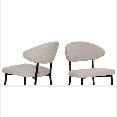
SIT
4-Fußstuhl (Set, 2 St), Oeko-Tex zertifiziert
189,00 €
UVP
450,00 €
-58%
lieferbar - in 6-8 Werktagen bei dir