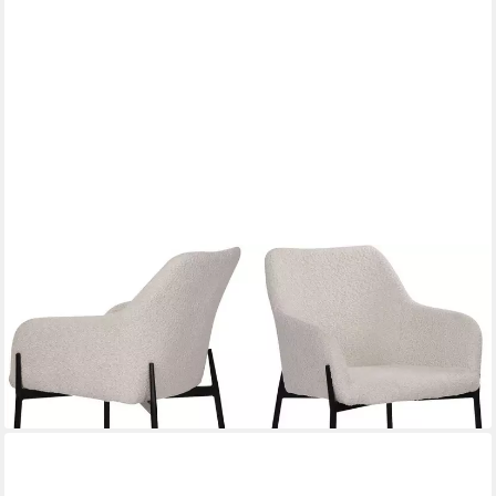
SIT
Armlehnstuhl (Set, 2 St), Oeko-Tex zertifiziert
203,00 €
UVP
512,00 €
-60%
lieferbar - in 6-8 Werktagen bei dir