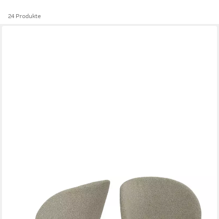
24 Produkte
SIT
4-Fußstuhl (Set, 2 St), Oeko-Tex zertifiziert
147,00 €
UVP
348,00 €