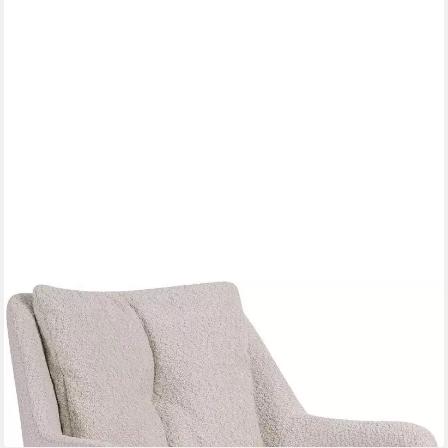
SIT
Armlehnstuhl, mit 360° Drehfunktion
161,00 €
UVP
382,00 €
-58%
lieferbar - in 6-8 Werktagen bei dir