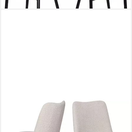
SIT
4-Fußstuhl (Set, 2 St), Oeko-Tex zertifiziert
161,00 €
UVP
387,00 €
-58%