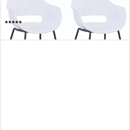
Schalenstuhl Exeter 2er Set mit Metallgestell im modernen
Design (Set, 2 St), Ergonomische Sitzschale mit modernem Cut-
Out im Rücken
(5)
109,95 €
lieferbar - in 6-8 Werktagen bei dir