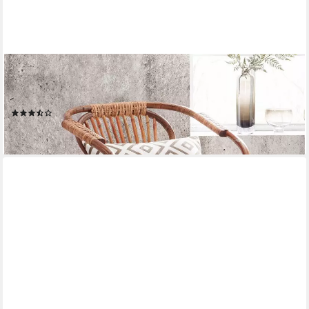
SIT
Rattanstuhl aus Natur-Rattan im Boho-Stil, Gefertigt aus
ungeschältem Rattan
(14)
152,84 €
lieferbar - in 7-9 Werktagen bei dir