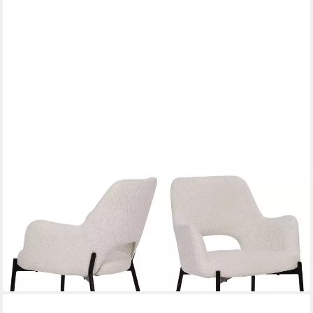
SIT
Armlehnstuhl (Set, 2 St), mit Rücken Cut-Out
203,81 €
UVP
527,00 €
-61%
lieferbar - in 6-8 Werktagen bei dir