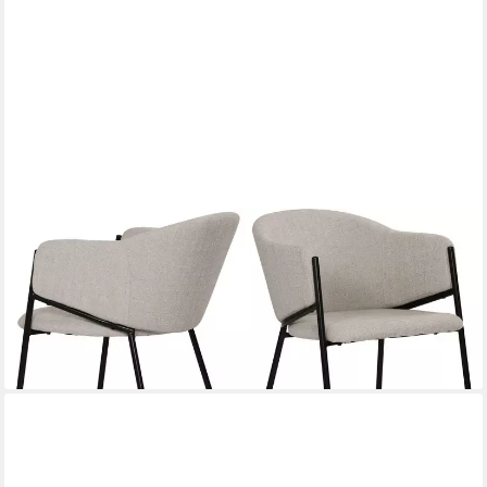
SIT
Armlehnstuhl (Set, 2 St), Oeko-Tex zertifiziert
175,00 €
UVP
430,00 €
-59%
lieferbar - in 6-8 Werktagen bei dir