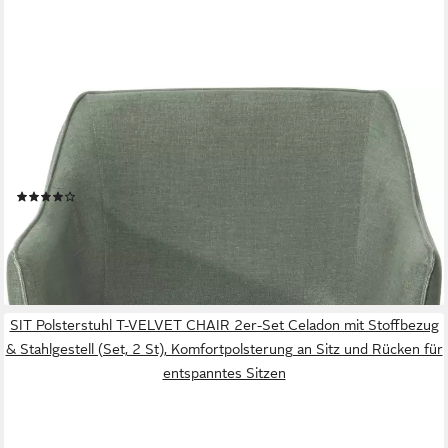
SIT
Schalenstuhl Bern mit Armlehnen Esszimmerstuhl Stoffbezug &
Stahlgestell 2er Set (Set, 2 St), Gepolsterte Armlehnen für
hohen Sitzkomfort
(2)
180,12 €
(90,06 €/ 1 Stk)
lieferbar - in 6-8 Werktagen bei dir
SIT Polsterstuhl T-VELVET CHAIR 2er-Set Celadon mit Stoffbezug
& Stahlgestell (Set, 2 St), Komfortpolsterung an Sitz und Rücken für
entspanntes Sitzen