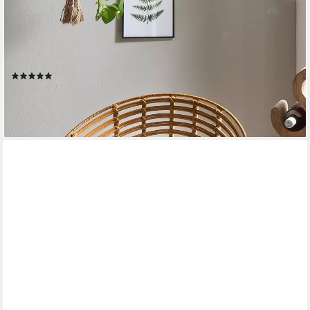
SIT
Rattanstuhl Rundsitz Rattan Metall Schwarz Natur Lounge
Design (1 St), Rattanstuhl mit Rundsitz aus Rattan & Metall im
Lounge Design
(1)
156,43 €
UVP
395,00 €
-60%
lieferbar - in 6-8 Werktagen bei dir