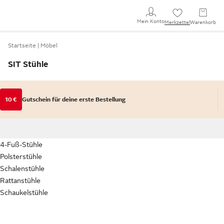
Mein Konto
Merkzettel
Warenkorb
Startseite
Möbel
SIT Stühle
10 €
Gutschein für deine erste Bestellung
4-Fuß-Stühle
Polsterstühle
Schalenstühle
Rattanstühle
Schaukelstühle