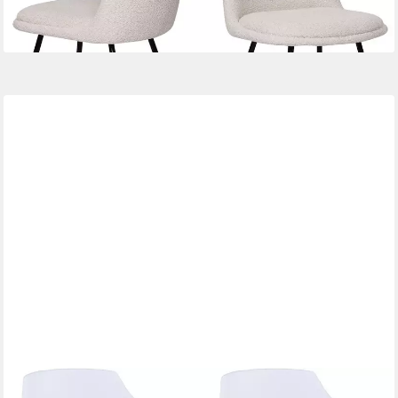
lieferbar - in 6-8 Werktagen bei dir
SIT