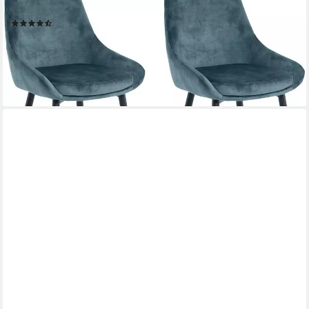
Polsterstuhl (Set, 2 St), glamouröser Bezug in Samtoptik
(2)
203,81 €
UVP
598,00 €
-66%
lieferbar - in 6-8 Werktagen bei dir
+1