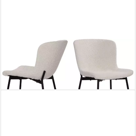
SIT
4-Fußstuhl (Set, 2 St), Oeko-Tex zertifiziert
152,00 €
UVP
430,00 €
-65%
lieferbar - in 6-8 Werktagen bei dir