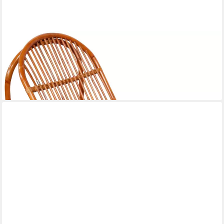
SIT
Schaukelstuhl, mit SIT Metallmanschette
296,55 €
lieferbar - in 7-9 Werktagen bei dir