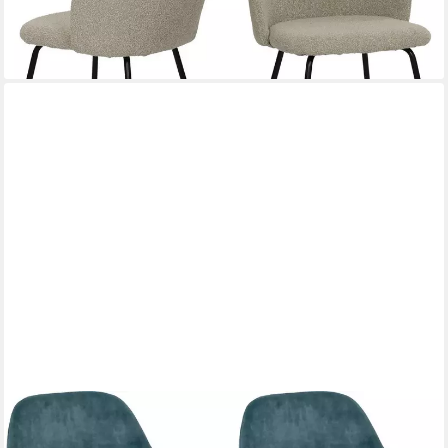
-58%
lieferbar - in 6-8 Werktagen bei dir
SIT
Armlehnstuhl (Set, 2 St), glamouröser Bezug in Samtoptik