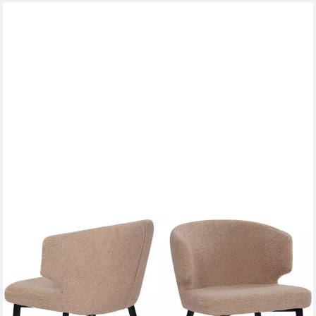
SIT
Armlehnstuhl (Set, 2 St), Oeko-Tex zertifiziert
175,00 €
UVP
440,00 €
-60%
lieferbar - in 6-8 Werktagen bei dir