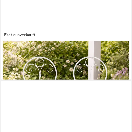
Fast ausverkauft
HTI-LIVING
Gartenstuhl Gartenstuhl 2er-Set Solea Weiß (Set, 2 St)
59,99 €
UVP
89,99 €
-33%
lieferbar - in 3-4 Werktagen bei dir