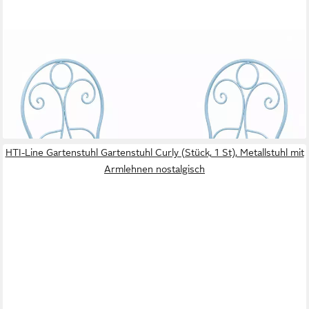
HTI-LIVING
Gartenstuhl Gartenstuhl 2er-Set Solea Blau (Set, 2 St),
Klappstühle
59,99 €
UVP
89,99 €
-33%
lieferbar - in 3-4 Werktagen bei dir
HTI-Line Gartenstuhl Gartenstuhl Curly (Stück, 1 St), Metallstuhl mit
Armlehnen nostalgisch