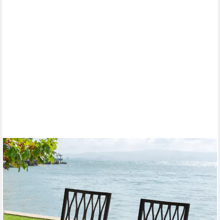
AVESTAR
Gartenstuhl Stapelbarer Outdoor-Essstuhl 2er Set,
pulverbeschichtetes Eisen (2 St), Balkonstuhl, Armlehnstuhl für
Garten & Terrasse
87,50 €
UVP
157,99 €
(43,75 €/ 1 Stk)
-45%