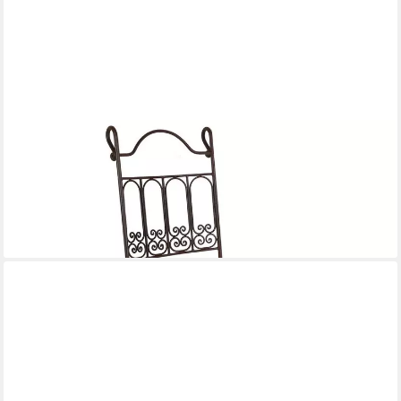
CASA MORO
Casa Moro Gartenstuhl Schmiedeeiserner Stuhl Pedro
Eisenstuhl mit Rost Finish (Esszimmerstuhl in Antik Look
Eisenstuhl), Kunsthandwerk aus Marokko
159,90 €
lieferbar - in 2-3 Werktagen bei dir