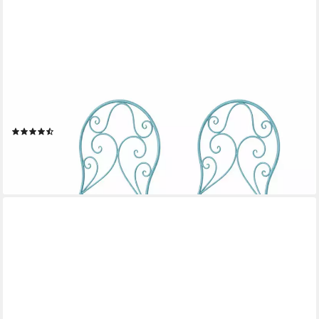
HTI-LIVING
Gartenstuhl Gartenstuhl 2er-Set Lani Blau (Set, 2 St),
Klappstühle
(2)
59,99 €
UVP
89,99 €
-33%
lieferbar - in 3-4 Werktagen bei dir