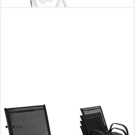
GARDLOV
Gartenstuhl Gartenstuhlset 4 Stühle (Spar-Set, 4 St), Spezielle
Schutzkappen an den Beinen verhindern Kratzer
(1)
81,90 €
99,90 €