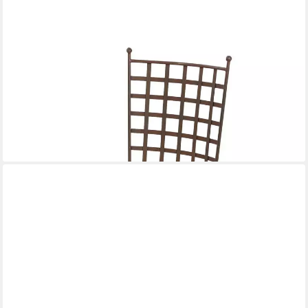
CASA MORO
Casa Moro Gartenstuhl Marokkanischer Eisen Stuhl Salmane mit
Rust Finish (Esszimmerstuhl Antik Look Eisenstuhl),
Kunsthandwerk aus Marokko
129,00 €
159,00 €
-19%
lieferbar - in 2-3 Werktagen bei dir