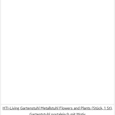
HTI-Living Gartenstuhl Metallstuhl Flowers and Plants (Stück, 1 St),
Gartentstuhl nostalgisch mit Motiv