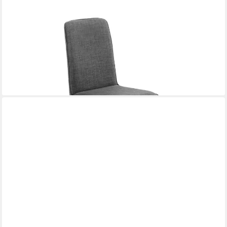
MOEBEL-EINS
Polsterstuhl GLORIA Polsterstuhl, Gestell Eisen schwarz,
GLORIA Polsterstuhl, Gestell Eisen schwarz
ab 159,00 €
lieferbar - in 8-10 Werktagen bei dir