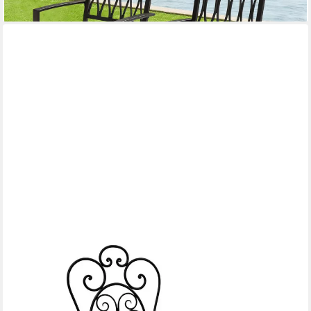
lieferbar - in 2-3 Werktagen bei dir
MARRAKESCH ORIENT & MEDITERRAN INTERIOR
Gartenstuhl Mediterraner Gartenstuhl Cordoba Handarbeit aus
Eisen Schwarz 105 cm (1 St), Handarbeit
123,71 €
UVP
167,00 €