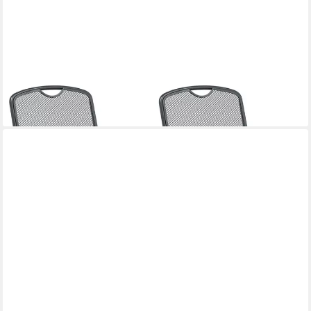
VIDAXL
Gartenstuhl Gartenstühle 2 stk. Anthrazit Eisen Umwandelbar (2
St)
92,99 €
lieferbar - in 4-5 Werktagen bei dir