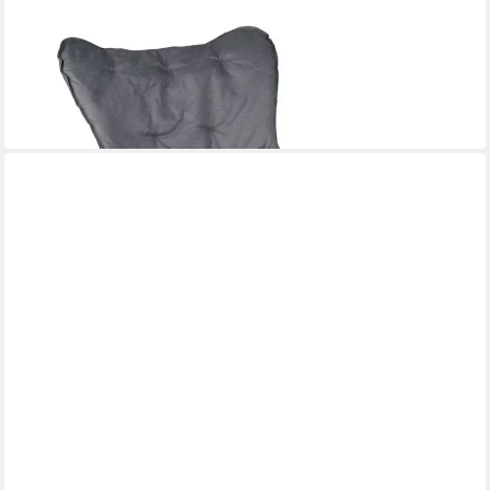
CAMP ACTIVE
Gartenstuhl Camp active Schmetterlingsstuhl Klappbar 70 x 60 x
90 cm
39,69 €
lieferbar - in 5-6 Werktagen bei dir