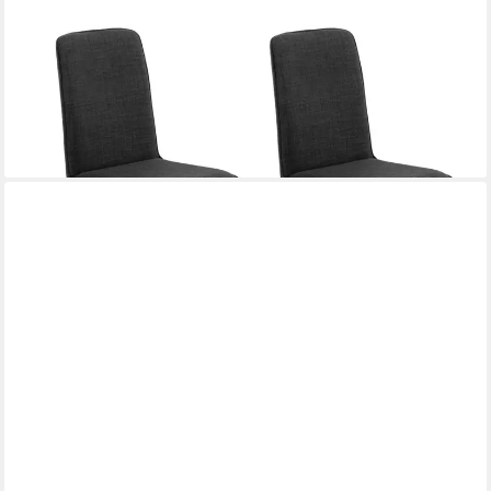
MOEBEL-EINS
Polsterstuhl, GLORIA 2er SET Polsterstühle, Gestell Eisen
schwarz
ab 299,00 €
lieferbar - in 8-10 Werktagen bei dir