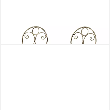
HTI-LIVING
Gartenstuhl Gartenstuhl 2er-Set Solea Khakigrün (Set, 2 St)
59,99 €
UVP
89,99 €
-33%
lieferbar - in 3-4 Werktagen bei dir