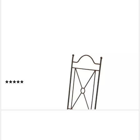
CASA MORO
Casa Moro Gartenstuhl Marokkanischer Eisen Stuhl Menara mit
Rust Finish (Gartenstuhl Esszimmerstuhl Eisenstuhl),
Kusnthandwerk aus Marokko
(1)
139,90 €
UVP
199,00 €
-30%
lieferbar - in 2-3 Werktagen bei dir