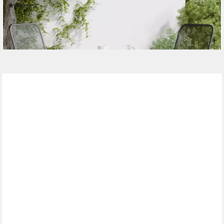
(1)
97,95 €
UVP
157,95 €
-38%
lieferbar - in 4-5 Werktagen bei dir