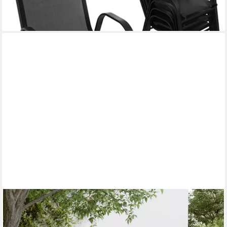
-18%
lieferbar - in 6-8 Werktagen bei dir
FURNICATO
Gartenstuhl Klappbarer Anthrazit 56,5 x 61 x 106 cm (2 St), 7-
fach verstellbare Rückenlehne für diese Sitzgruppe aus Eisen