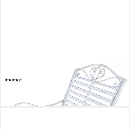
GARDEN PLEASURE
Schaukelstuhl Tambo (1 St), Eisen
(1)
ab 148,99 €
UVP
179,95 €
-17%
lieferbar - in 2-3 Werktagen bei dir