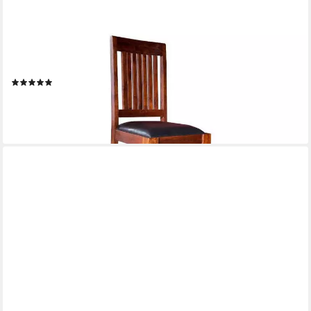
MASSIVMOEBEL24
Holzstuhl OXFORD (dunkelbraun Massivholz), 48 x 100 x 51 cm
OXFORD #15
(1)
169,90 €
UVP
249,90 €
-32%
lieferbar - in 5-6 Werktagen bei dir