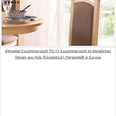
(119)
139,99 €
UVP
170,00 €
(70,00 €/ 1 Stk)
-18%
lieferbar - in 1-2 Werktagen bei dir
Xlmoebel Esszimmerstuhl TO-13 Esszimmerstuhl im königlichen
Design aus Holz (Einzelstück), Hergestellt in Europa