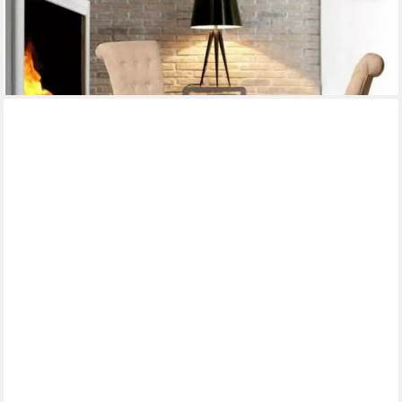
Stühle (1 St), Made in Europa
160,00 €
UVP
200,00 €
-20%
lieferbar in 9 Wochen
XLMOEBEL