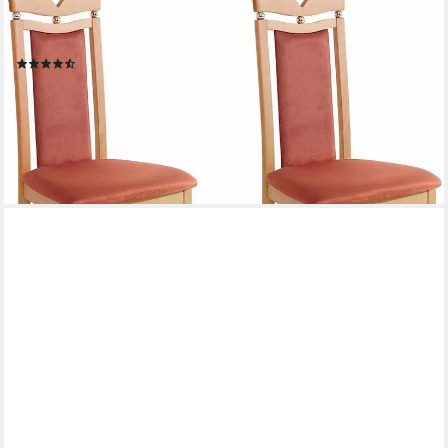
HOME AFFAIRE
Esszimmerstuhl Berta Küchenstuhl (Set, 2 St), Bezug in
Microfaser, Gestell aus Buche Massivholz
(693)
129,99 €
(65,00 €/ 1 Stk)
lieferbar - in 1-2 Werktagen bei dir