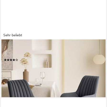
Sehr beliebt
HAWTHYHOME
Esszimmerstuhl Stuhlset – Polsterstühle, Moderner Küchenstuhl
(2 St), mit Ergonomischer Rückenlehne und Metallbeinen
(170)
ab 98,99 €
UVP
157,99 €
nur bis Dienstag
(49,50 €/ 1 Stk)
-37%
lieferbar - in 3-4 Werktagen bei dir
+1