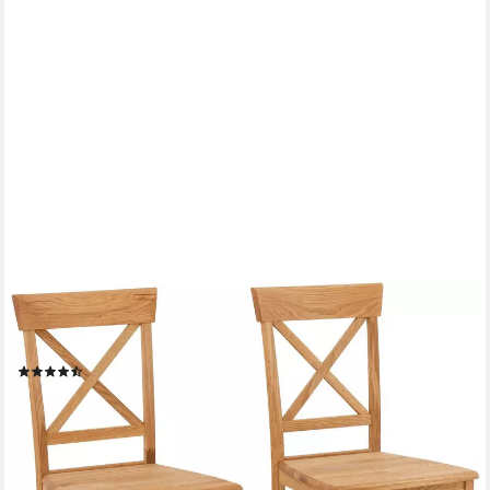
OTTO HOME
Esszimmerstuhl Tatra (Set, 2 St), Holzstuhl im 2er, 4er oder 6er-
Set, Küchenstuhl Landhaus
(160)
ab 242,40 €
UVP
317,10 €
(121,20 €/ 1 Stk)
-24%