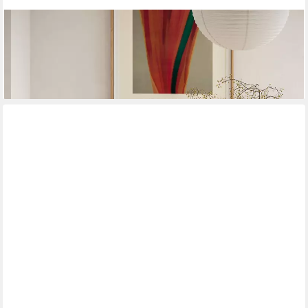
CINAS
Esszimmerstuhl Elvo (1 St), Dezente Retro-Anmutung, robuste
Ausführung, wohnlicher Ausdruck
169,00 €
lieferbar - in 3-4 Werktagen bei dir