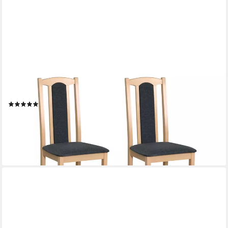
MOEBLO
Stuhl BESO 07 (Polsterstühle, Holzstühle, Esszimmerstühle,
Massivholz - Massiver Buchenholzstuhl mit Polstersitz,
ergonomische Sitzhöhe, verschiedene Farben, 2 St), (BxHxT):
43x96x40cm
(4)
ab 159,00 €
UVP
259,00 €
-39%
lieferbar in 4 Wochen
+6