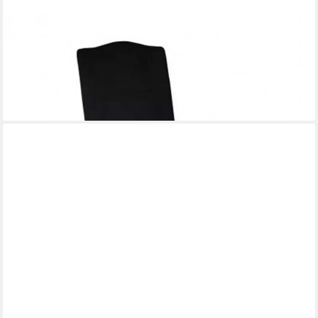
XLMOEBEL
Esszimmerstuhl Chesterfield Sessel Leder/Textil mit echtem
Holzrahmen (1 St), Made in Europa
240,00 €
UVP
300,00 €
-20%
lieferbar in 9 Wochen