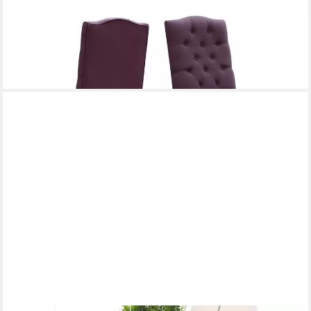
Esszimmerstuhl Hochwertiger Stuhl mit ansprechendem Design
für Veranstaltungen, Hergestellt in Europa
400,00 €
UVP
510,00 €
-22%
lieferbar in 9 Wochen