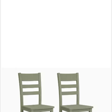
HOME AFFAIRE
4-Fußstuhl Verona Küchenstuhl, Massivholzstuhl, Landhaus
Klassischer Stuhl (2 St), Stabiler Sprossenstuhl in vielen
modernen Farben erhältlich
289,99 €
UVP
434,00 €
(145,00 €/ 1 Stk)
-33%