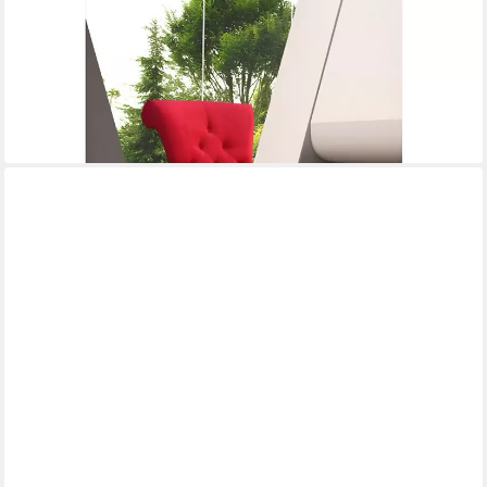
XLMOEBEL
Polsterstuhl Moderner roter Polsterstuhl für Veranstaltungen
und Firmenfeiern, Hergestellt in Europa
360,00 €
UVP
460,00 €
-22%
lieferbar in 9 Wochen