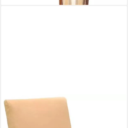
XLMOEBEL
Polsterstuhl Stuhl mit Holzrahmen und Lederbezug in modernem
Design, Hergestellt in Europa
360,00 €
UVP
460,00 €
-22%