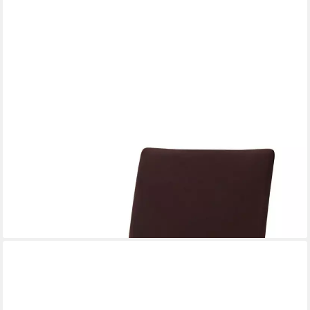
XLMOEBEL
Polsterstuhl LUDWIK 108 – Eleganter Lederstuhl mit
komfortablem Polster, Hergestellt in Europa
152,00 €
UVP
220,00 €
-31%
lieferbar in 9 Wochen