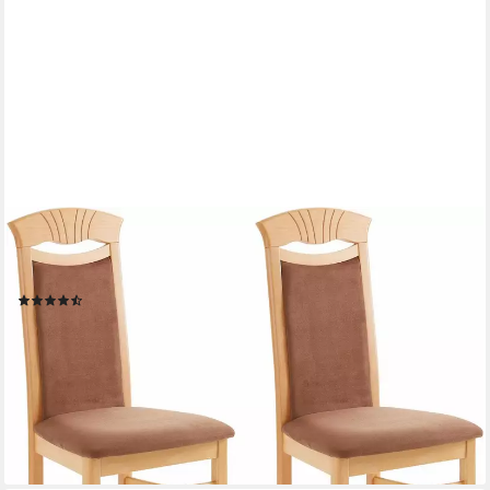
HOME AFFAIRE
Esszimmerstuhl Franz (Set, 2 St), strapazierfähige Microfaser,
Gestell Buche natur oder weiß, Holzstuhl
(370)
133,07 €
UVP
162,00 €
(66,54 €/ 1 Stk)
-18%
lieferbar - in 1-2 Werktagen bei dir
+5