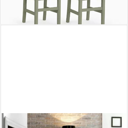
lieferbar in 6 Wochen
+1
XLMOEBEL
Esszimmerstuhl Mindestbestellmenge 50 Stück für hochwertige