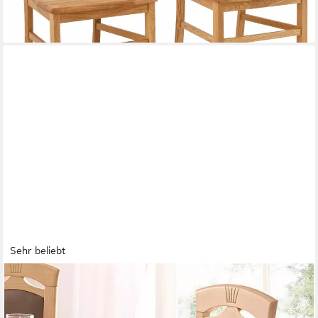
lieferbar in 6 Wochen
+6
Sehr beliebt
HOME AFFAIRE
Esszimmerstuhl Anthony (Set, 2 St), Holzstuhl mit dekorativen
Fräsungen