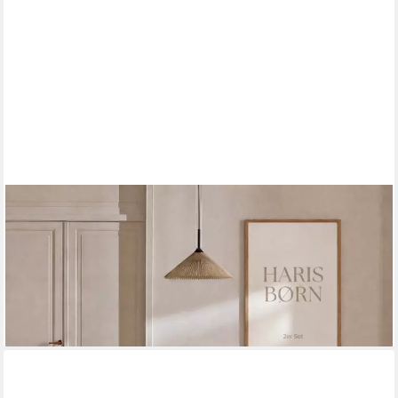
HARIS BØRN
Esszimmerstuhl mit Armlehne (Massiv Eiche) - Polsterstühle für
Esszimmer (Set, 6 St), Premium Esszimmer Stühle & Esstisch
Stühle - Moderner Polsterstuhl
ab 879,99 €
UVP
1.319,99 €
-33%
lieferbar - in 3-4 Werktagen bei dir