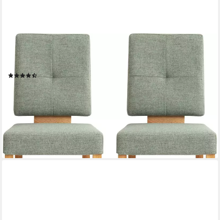
OTTO HOME
Esszimmerstuhl Ponza Polsterstuhl (Set, 2 St), Gestell Eiche
massiv geölt, Esszimmer Bestseller
(54)
333,99 €
UVP
408,00 €
(167,00 €/ 1 Stk)
-18%
lieferbar in 6 Wochen