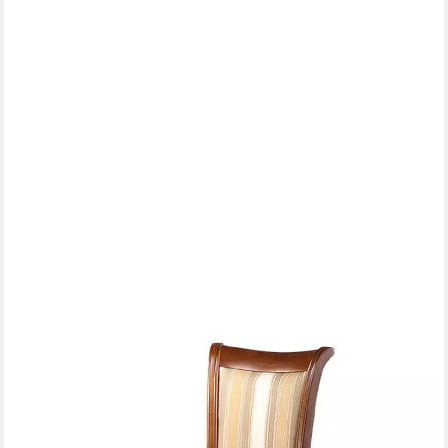
XLMOEBEL
Esszimmerstuhl Klassischer Holzstuhl im Landhausstil Royal
Prato PR-09, Made in Europa
800,00 €
UVP
1.100,00 €
-27%
lieferbar in 9 Wochen