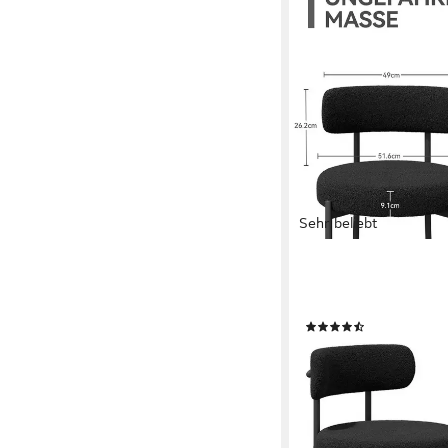
Sehr beliebt
HAWTHYHOME
Esszimmerstuhl Runder
Wohnzimmerstuhl, Küch
(33)
ab 112,99 €
UVP
149,9
(56,50 €/ 1 Stk)
-25%
lieferbar - in 3-4 Werktag
+1