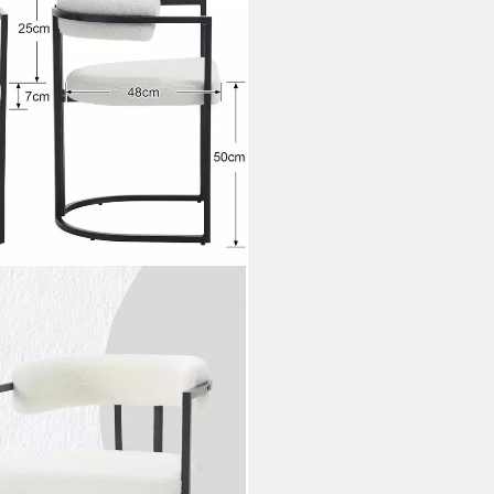
 Samt/Kunstleder/Kunstfell-
beine (2 St)
i dir