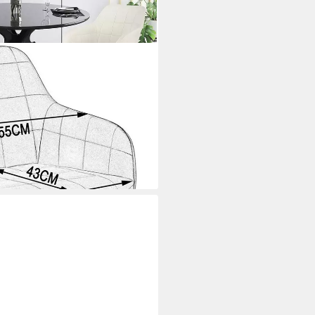
sterstuhl mit Armlehne,
i dir