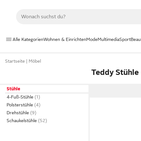
Alle Kategorien
Wohnen & Einrichten
Mode
Multimedia
Sport
Beau
Startseite
Möbel
Teddy Stühle
Stühle
4-Fuß-Stühle
Polsterstühle
Drehstühle
Schaukelstühle