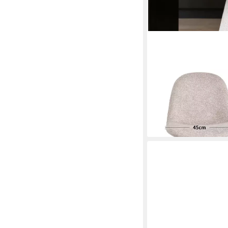
DUHOME
Esszimmerstuhl (7279
Stoff, Moderner Loun
99,99 €
UVP
169,99 €
-41%
lieferbar - in 2-3 Werktag