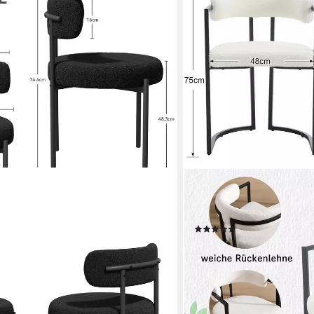
WAHSON OFFICE CHAIRS
 Polsterstuhl mit Metallgestell,
Esszimmerstuhl 2/4er Set
enstuhl (2 St), 2er Set
Eckstühle, schwarze Metall
(3)
ab 149,99 €
9 €
UVP
193,99 €
-23%
lieferbar - in 3-4 Werktagen be
en bei dir