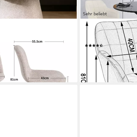
Sehr beliebt
WOLTU
B1), 360-Grad-Drehstuhl, Bouclé
Esszimmerstuhl (1 St), Pol
gesessel
Metallbeine
(259)
67,99 €
UVP
139,99 €
-51%
en bei dir
lieferbar - in 3-4 Werktagen be
+9