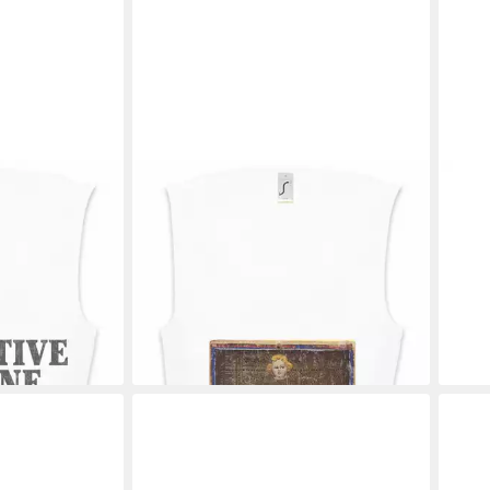
URBAN BACKWOODS
HEM
ine Ärmelloses
Tanktop Tarot Arcanum Wheel Of
Shir
n Paper Dice
Fortune Ärmelloses Damen T-Shirt
Hanf
37,0
leplay Role
Karte Karten Schicksal Glück Fortuna
liefe
Occult
19,95 €
UVP
22,95 €
en bei dir
-13%
lieferbar - in 4-5 Werktagen bei dir