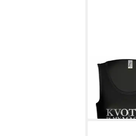
URBAN BACKWOODS
Tanktop Kvothe Is My
Ärmelloses Damen T-S
Königsmörder Chronik
Fantasy Novel
19,95 €
UVP
22,95 €
-13%
lieferbar - in 4-5 Werktag