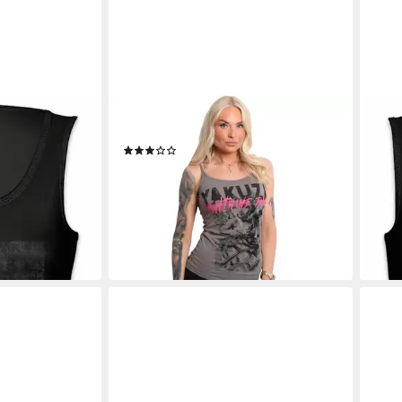
YAKUZA
URB
ite Candle
Spaghettitop Gamble
Tank
(2)
hirt Tarot
Ärme
23,90 €
UVP
29,90 €
ten Deck Set
Gun 
-20%
Täto
lieferbar - in 2-3 Werktagen bei dir
19,9
-13%
en bei dir
liefe