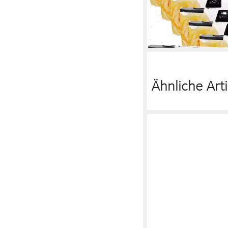
Einwegkamera
99,50 €
lieferbar - in 2-3 Werktag
Ähnliche Arti