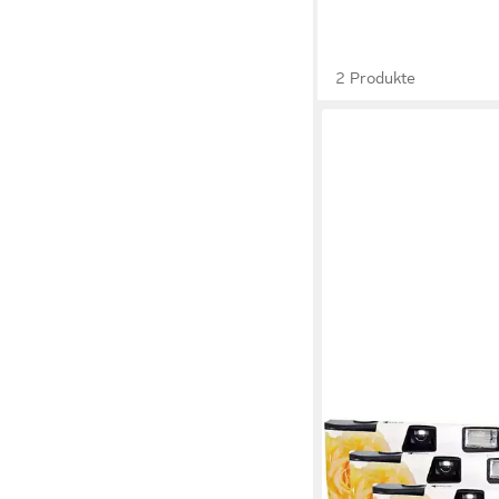
2 Produkte
TOPSHOT
7 x Einwegkamera gel
Hochzeitsrose MHD: 