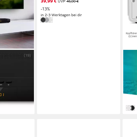
39,99 €
UVP
46,00 €
-13%
in 2-3 Werktagen bei dir
Anthrazit
Silber
Weiß
(19)
TECH
er
DIGI
10 W
extern
1.02 k
114,
10,50
-21%
in 2-3
Weiß
Sch