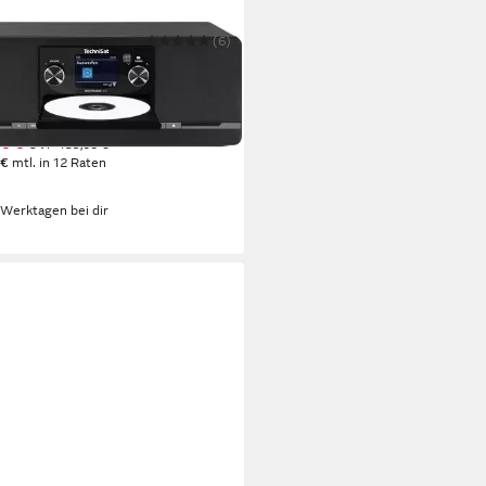
NISAT
(6)
TRADIO 320 Digitalradio (DAB)
Leistung
trieb, internes Netzteil
Stromversorgung
g
Gewicht
00 €
UVP
159,00 €
 €
mtl. in 12 Raten
 Werktagen bei dir
arz
razit/silber