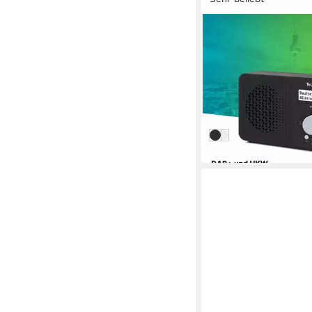
TECHNISAT
VIOLA 200 Digitalrad
1 W
Leistung
0.28 kg
Gewicht
ab 29,99 €
UVP
39,00 €
-23%
in 2-3 Werktagen bei dir
schwarz
weiß/schwarz