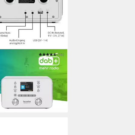
NISAT
(15)
TRADIO 550 IR Internet-Radio
Leistung
es Netzteil, Netzbetrieb
Stromversorgung
g
Gewicht
99 €
UVP
145,00 €
 €
mtl. in 12 Raten
 Werktagen bei dir
warz