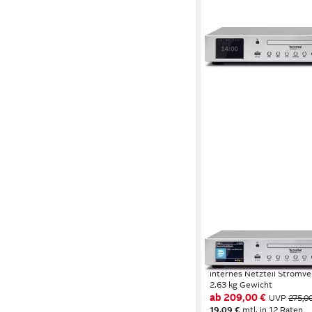
TECHNISAT
DIGITRADIO 143 CD (
Digitalradio (DAB)
internes Netzteil
Stromve
2.63 kg
Gewicht
ab 209,00 €
UVP
275,0
19,09 €
mtl. in 12 Raten