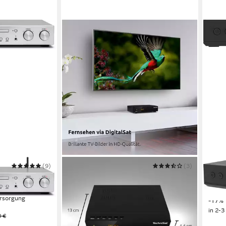
(9)
TECHNISAT
(3)
TECH
V3)
HD-S 210 SAT-Receiver
HD-S
39,99 €
ab 7
UVP
59,00 €
rsorgung
-32%
-17%
in 2-3 Werktagen bei dir
in 2-3
0 €